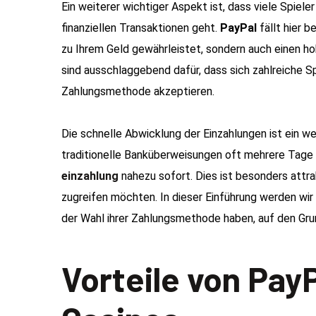
Ein weiterer wichtiger Aspekt ist, dass viele Spiel
finanziellen Transaktionen geht.
PayPal
fällt hier b
zu Ihrem Geld gewährleistet, sondern auch einen h
sind ausschlaggebend dafür, dass sich zahlreiche Sp
Zahlungsmethode akzeptieren.
Die schnelle Abwicklung der Einzahlungen ist ein we
traditionelle Banküberweisungen oft mehrere Tage 
einzahlung
nahezu sofort. Dies ist besonders attrak
zugreifen möchten. In dieser Einführung werden wir
der Wahl ihrer Zahlungsmethode haben, auf den Gru
Vorteile von PayP