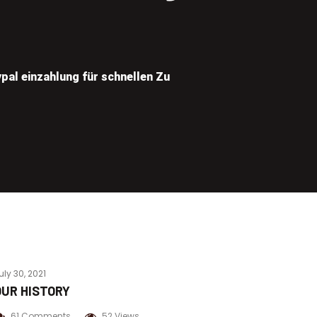
Beef Pastrami
Beef Bacon
Chicken Pastrami
pal einzahlung für schnellen Zu
Corned Beef
uly 30, 2021
OUR HISTORY
61 Comments
52 Views