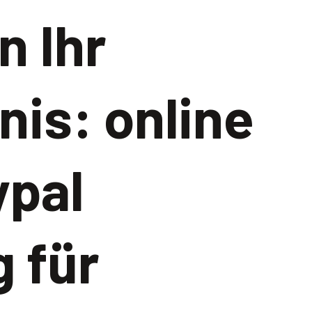
n Ihr
nis: online
ypal
 für