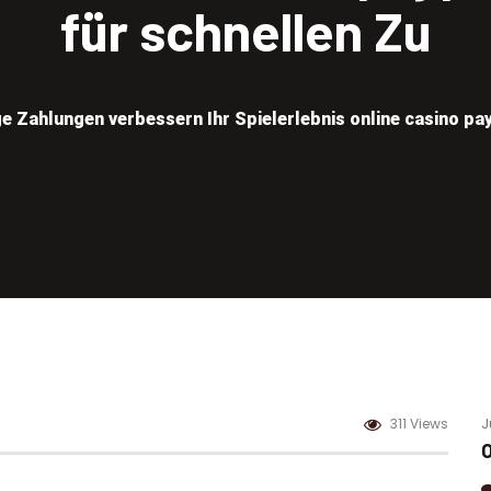
für schnellen Zu
Deli Meats
PorterHouse
Chicken Salad
Beef
Dry Cured Meat
New York Strip
Chicken
Coming Soon
e Zahlungen verbessern Ihr Spielerlebnis online casino pay
Fish
Pangaseus
Platter
Kielbasa Sausage
Sausages
(Original)
Spices & Herbs
Bratwurst Sausage
Turkey
Smoked Turkey Breast
(Original)
Bratwurst Sausage
Smoked Turkey Ham
(Mushroom & Cheese)
311 Views
J
Bratwurst Sausage