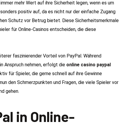
er immer mehr Wert auf ihre Sicherheit legen, wenn es um
esonders positiv auf, da es nicht nur der einfache Zugang
ohen Schutz vor Betrug bietet. Diese Sicherheitsmerkmale
ieler für Online-Casinos entscheiden, die diese
iterer faszinierender Vorteil von PayPal. Während
in Anspruch nehmen, erfolgt die
online casino paypal
tiv für Spieler, die gerne schnell auf ihre Gewinne
 nun den Schmerzpunkten und Fragen, die viele Spieler vor
nd gehen.
al in Online-