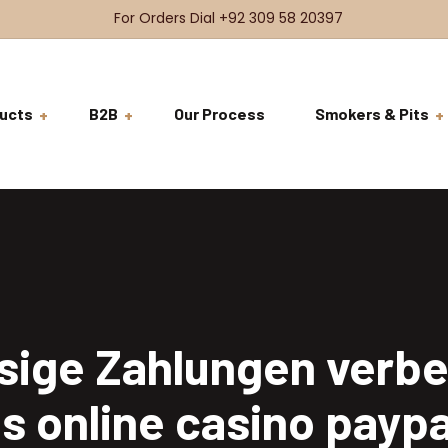
For Orders Dial +92 309 58 20397
ucts
B2B
Our Process
Smokers & Pits
BDSH Raw Meat
VRFS
Beef
BDSH Signature Meat
Brisket
Ready to Co
VRFS
Beef Steaks
Ribs
Tenderloin
Ready to Ser
Burgers & Sandwiches
Short Ribs
Rib Eye
Coming Soon
sige Zahlungen verbe
Chicken
Cheeks
T-Bone
Whole Chicken
is online casino paypa
Salads
Tomahawk
Breast Fillets
Beef Salad