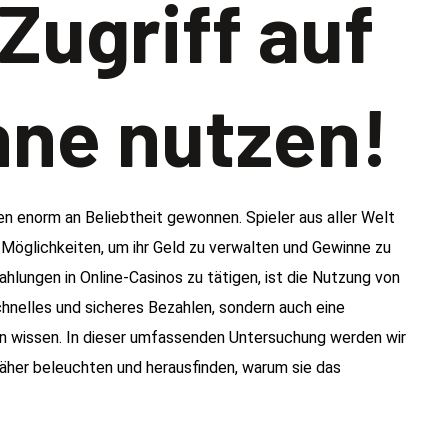
Zugriff auf
nne nutzen!
en enorm an Beliebtheit gewonnen. Spieler aus aller Welt
 Möglichkeiten, um ihr Geld zu verwalten und Gewinne zu
hlungen in Online-Casinos zu tätigen, ist die Nutzung von
chnelles und sicheres Bezahlen, sondern auch eine
zen wissen. In dieser umfassenden Untersuchung werden wir
äher beleuchten und herausfinden, warum sie das