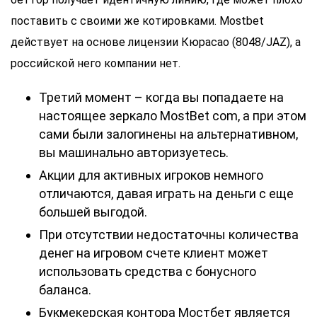
поставить с своими же котировками. Mostbet
действует на основе лицензии Кюрасао (8048/JAZ), а
российской него компании нет.
Третий момент – когда вы попадаете на
настоящее зеркало MostBet com, а при этом
сами были залогинены на альтернативном,
вы машинально авторизуетесь.
Акции для активных игроков немного
отличаются, давая играть на деньги с еще
большей выгодой.
При отсутствии недостаточны количества
денег на игровом счете клиент может
использовать средства с бонусного
баланса.
Букмекерская контора Мостбет является