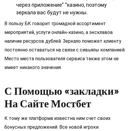
через приложение” “казино, поэтому
зеркала вас будут не нужны.
В пользу БК говорит громадной ассортимент
мероприятий, услуги онлайн-казино, а эксклавов
наличие ресурсов дублей. Зеркало поможет клиенту
постоянно оставаться на связи с сивьялы компанией.
Место места пользователя сервиса также этом не
имеет никакого значения.
С Помощью «закладки»
На Сайте Мостбет
К тому же платформа известна ним счет своих
бонусных предложений. Все новой игроки