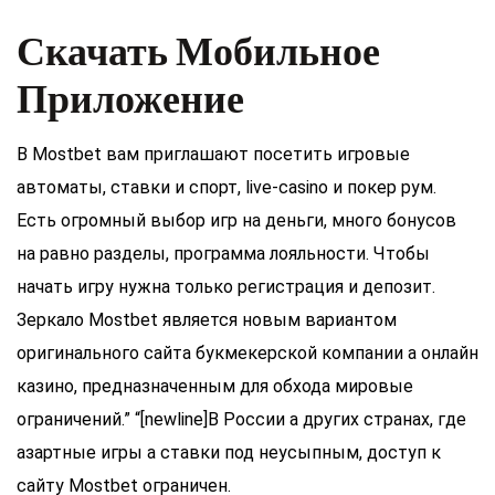
Скачать Мобильное
Приложение
В Mostbet вам приглашают посетить игровые
автоматы, ставки и спорт, live-casino и покер рум.
Есть огромный выбор игр на деньги, много бонусов
на равно разделы, программа лояльности. Чтобы
начать игру нужна только регистрация и депозит.
Зеркало Mostbet является новым вариантом
оригинального сайта букмекерской компании а онлайн
казино, предназначенным для обхода мировые
ограничений.” “[newline]В России а других странах, где
азартные игры а ставки под неусыпным, доступ к
сайту Mostbet ограничен.