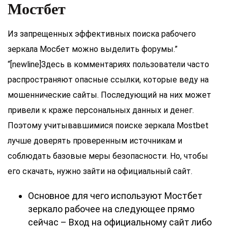
Мостбет
Из запрещенных эффективных поиска рабочего
зеркала Мосбет можно выделить форумы.”
“[newline]Здесь в комментариях пользователи часто
распространяют опасные ссылки, которые веду на
мошеннические сайты. Последующий на них может
привели к краже персональных данных и денег.
Поэтому учитывавшимися поиске зеркала Mostbet
лучше доверять проверенным источникам и
соблюдать базовые меры безопасности. Но, чтобы
его скачать, нужно зайти на официальный сайт.
Основное для чего используют Мостбет
зеркало рабочее на следующее прямо
сейчас – Вход на официальному сайт либо