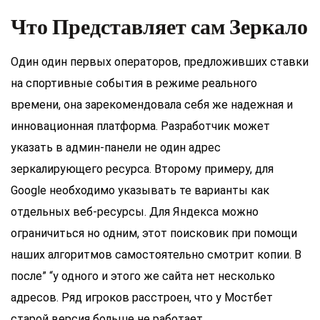
Что Представляет сам Зеркало
Один один первых операторов, предложивших ставки
на спортивные события в режиме реального
времени, она зарекомендовала себя же надежная и
инновационная платформа. Разработчик может
указать в админ-панели не один адрес
зеркалирующего ресурса. Второму примеру, для
Google необходимо указывать те варианты как
отдельных веб-ресурсы. Для Яндекса можно
ограничиться но одним, этот поисковик при помощи
наших алгоритмов самостоятельно смотрит копии. В
после” “у одного и этого же сайта нет несколько
адресов. Ряд игроков расстроен, что у Мостбет
старой версия больше не работает.