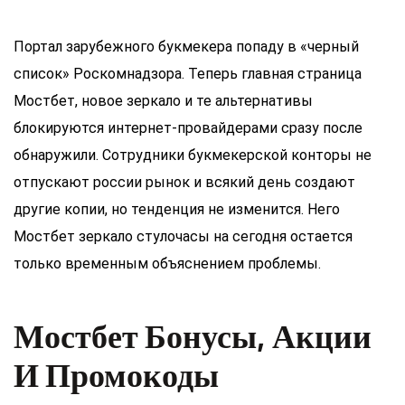
Портал зарубежного букмекера попаду в «черный
список» Роскомнадзора. Теперь главная страница
Мостбет, новое зеркало и те альтернативы
блокируются интернет-провайдерами сразу после
обнаружили. Сотрудники букмекерской конторы не
отпускают россии рынок и всякий день создают
другие копии, но тенденция не изменится. Него
Мостбет зеркало стулочасы на сегодня остается
только временным объяснением проблемы.
Мостбет Бонусы, Акции
И Промокоды