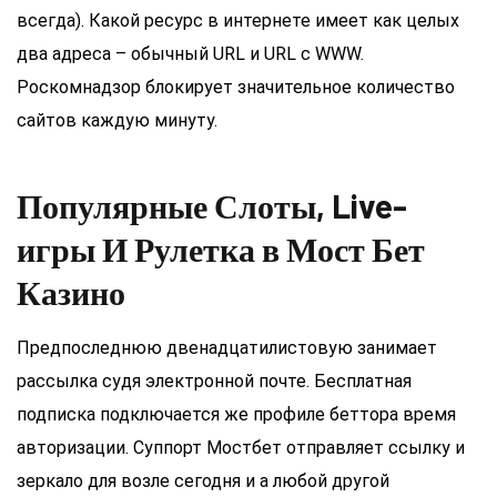
всегда). Какой ресурс в интернете имеет как целых
два адреса – обычный URL и URL с WWW.
Роскомнадзор блокирует значительное количество
сайтов каждую минуту.
Популярные Слоты, Live-
игры И Рулетка в Мост Бет
Казино
Предпоследнюю двенадцатилистовую занимает
рассылка судя электронной почте. Бесплатная
подписка подключается же профиле беттора время
авторизации. Суппорт Мостбет отправляет ссылку и
зеркало для возле сегодня и а любой другой