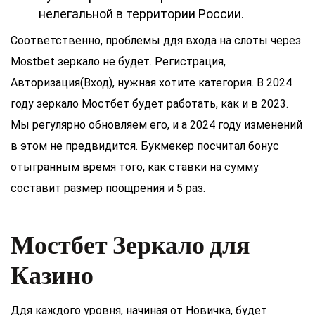
нелегальной в территории России.
Соответственно, проблемы ддя входа на слоты через
Mostbet зеркало не будет. Регистрация,
Авторизация(Вход), нужная хотите категория. В 2024
году зеркало Мостбет будет работать, как и в 2023.
Мы регулярно обновляем его, и а 2024 году изменений
в этом не предвидится. Букмекер посчитал бонус
отыгранным время того, как ставки на сумму
составит размер поощрения и 5 раз.
Мостбет Зеркало для
Казино
Ддя каждого уровня, начиная от Новичка, будет