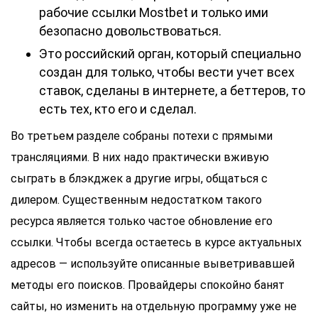
рабочие ссылки Mostbet и только ими
безопасно довольствоваться.
Это российский орган, который специально
создан для только, чтобы вести учет всех
ставок, сделаны в интернете, а беттеров, то
есть тех, кто его и сделал.
Во третьем разделе собраны потехи с прямыми
трансляциями. В них надо практически вживую
сыграть в блэкджек а другие игры, общаться с
дилером. Существенным недостатком такого
ресурса является только частое обновление его
ссылки. Чтобы всегда остаетесь в курсе актуальных
адресов — используйте описанные выветривавшей
методы его поисков. Провайдеры спокойно банят
сайты, но изменить на отдельную программу уже не