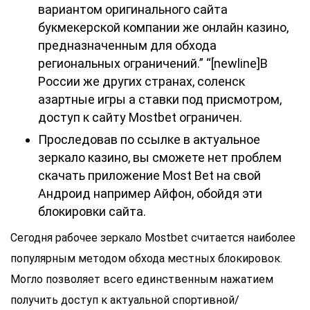
вариантом оригинального сайта
букмекерской компании же онлайн казино,
предназначенным для обхода
региональных ограничений.” “[newline]В
России же других странах, соленск
азартные игры а ставки под присмотром,
доступ к сайту Mostbet ограничен.
Проследовав по ссылке в актуальное
зеркало казино, вы сможете нет проблем
скачать приложение Most Bet на свой
Андроид например Айфон, обойдя эти
блокировки сайта.
Сегодня рабочее зеркало Mostbet считается наиболее
популярным методом обхода местных блокировок.
Могло позволяет всего единственным нажатием
получить доступ к актуальной спортивной/