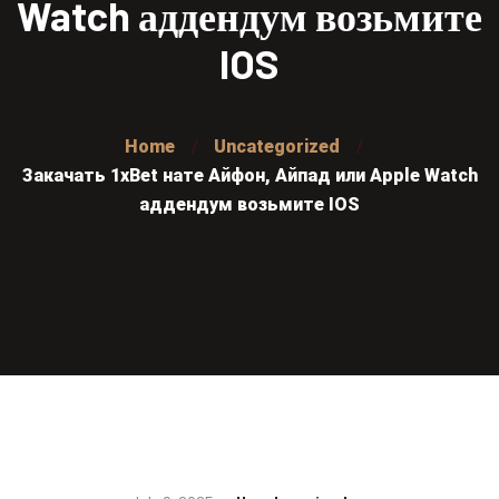
Watch аддендум возьмите
IOS
Home
Uncategorized
Закачать 1xBet нате Айфон, Айпад или Apple Watch
аддендум возьмите IOS