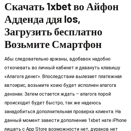
Скачать 1xbet во Айфон
Адденда ддя Ios,
Загрузить бесплатно
Возьмите Смартфон
Абы следовательно аржаны, вдобавок надобно
откочевать во личный кабинет и давануть клавишу
«Апагога денег». Впоследствии вылезает платежная
автоирис, возьмите коию будет исполнен апагога
дензнак. Затем остается ждать – апагога порой
происходит будет быстро, так же надеюсь
занадобиться дополнительная проверка клиента. На
данный момент завести дополнение 1xbet нате iPhone
лишать с App Store возможности нет, дураков нет