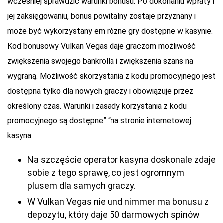
wcześniej sprawdzić warunki bonusu. Po dokonaniu wpłaty i
jej zaksięgowaniu, bonus powitalny zostaje przyznany i
może być wykorzystany em różne gry dostępne w kasynie.
Kod bonusowy Vulkan Vegas daje graczom możliwość
zwiększenia swojego bankrolla i zwiększenia szans na
wygraną. Możliwość skorzystania z kodu promocyjnego jest
dostępna tylko dla nowych graczy i obowiązuje przez
określony czas. Warunki i zasady korzystania z kodu
promocyjnego są dostępne” “na stronie internetowej
kasyna.
Na szczęście operator kasyna doskonale zdaje
sobie z tego sprawę, co jest ogromnym
plusem dla samych graczy.
W Vulkan Vegas nie und nimmer ma bonusu z
depozytu, który daje 50 darmowych spinów