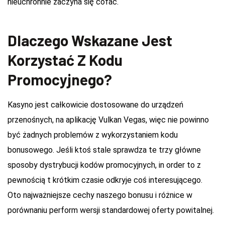
nieuchronnie zaczyna się cofać.
Dlaczego Wskazane Jest
Korzystać Z Kodu
Promocyjnego?
Kasyno jest całkowicie dostosowane do urządzeń
przenośnych, na aplikację Vulkan Vegas, więc nie powinno
być żadnych problemów z wykorzystaniem kodu
bonusowego. Jeśli ktoś stale sprawdza te trzy główne
sposoby dystrybucji kodów promocyjnych, in order to z
pewnością t krótkim czasie odkryje coś interesującego.
Oto najważniejsze cechy naszego bonusu i różnice w
porównaniu perform wersji standardowej oferty powitalnej.