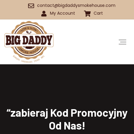
contact@bigdaddysmokehouse.com
My Account
Cart
“zabieraj Kod Promocyjny
Od Nas!