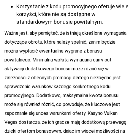
Korzystanie z kodu promocyjnego oferuje wiele
korzyści, które nie są dostępne w
standardowym bonusie powitalnym.
Ważne jest, aby pamiętać, że istnieją określone wymagania
dotyczące obrotu, które należy spełnić, zanim będzie
można wypłacić ewentualne wygrane z bonusu
powitalnego. Minimalna wpłata wymagana carry out
aktywacji dodatkowego bonusu może różnić się w
zależności z obecnych promocji, dlatego niezbędne jest
sprawdzenie warunków każdego konkretnego kodu
promocyjnego. Dodatkowo, maksymalna kwota bonusu
może się również różnić, co powoduje, że kluczowe jest
zapoznanie się unces warunkami oferty. Kasyno Vulkan
Vegas dostarcza, że ich gracze mają dodatkową przewagę
dzięki ofertom bonusowym, dając im więcej możliwości na