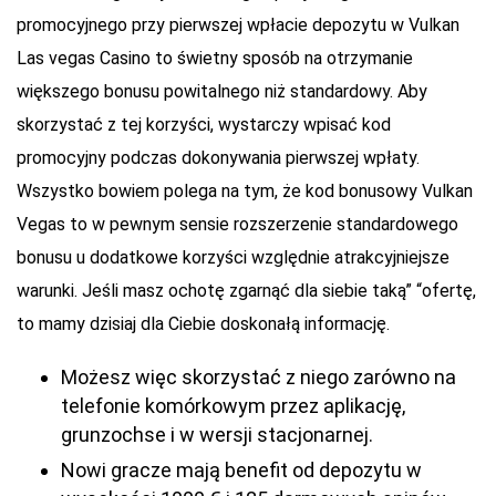
promocyjnego przy pierwszej wpłacie depozytu w Vulkan
Las vegas Casino to świetny sposób na otrzymanie
większego bonusu powitalnego niż standardowy. Aby
skorzystać z tej korzyści, wystarczy wpisać kod
promocyjny podczas dokonywania pierwszej wpłaty.
Wszystko bowiem polega na tym, że kod bonusowy Vulkan
Vegas to w pewnym sensie rozszerzenie standardowego
bonusu u dodatkowe korzyści względnie atrakcyjniejsze
warunki. Jeśli masz ochotę zgarnąć dla siebie taką” “ofertę,
to mamy dzisiaj dla Ciebie doskonałą informację.
Możesz więc skorzystać z niego zarówno na
telefonie komórkowym przez aplikację,
grunzochse i w wersji stacjonarnej.
Nowi gracze mają benefit od depozytu w