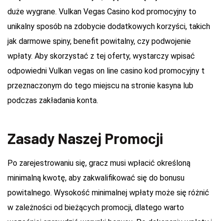
duże wygrane. Vulkan Vegas Casino kod promocyjny to
unikalny sposób na zdobycie dodatkowych korzyści, takich
jak darmowe spiny, benefit powitalny, czy podwojenie
wpłaty. Aby skorzystać z tej oferty, wystarczy wpisać
odpowiedni Vulkan vegas on line casino kod promocyjny t
przeznaczonym do tego miejscu na stronie kasyna lub
podczas zakładania konta.
Zasady Naszej Promocji
Po zarejestrowaniu się, gracz musi wpłacić określoną
minimalną kwotę, aby zakwalifikować się do bonusu
powitalnego. Wysokość minimalnej wpłaty może się różnić
w zależności od bieżących promocji, dlatego warto