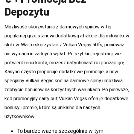
Depozytu
Możliwość skorzystania z darmowych spinów w tej
popularnej grze stanowi dodatkową atrakcję dla miłośników
slotów. Warto skorzystać z Vulkan Vegas 50fs, ponieważ
nie wymaga in żadnych wpłat. Po szybkiej rejestracji we
potwierdzeniu konta, możesz natychmiast rozpocząć grę.
Kasyno często proponuje dodatkowe promocje, a new
specjalny Vulkan Vegas kod na darmowe spiny umożliwia
zdobycie bonusów na korzystnych warunkach. Po pierwsze,
kod promocyjny carry out Vulkan Vegas oferuje dodatkowe
bonusy i premie, które są unikalne dla naszych
użytkowników.
To bardzo ważne szczególnie w tym