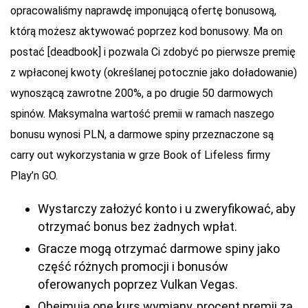
opracowaliśmy naprawdę imponującą ofertę bonusową,
którą możesz aktywować poprzez kod bonusowy. Ma on
postać [deadbook] i pozwala Ci zdobyć po pierwsze premię
z wpłaconej kwoty (określanej potocznie jako doładowanie)
wynoszącą zawrotne 200%, a po drugie 50 darmowych
spinów. Maksymalna wartość premii w ramach naszego
bonusu wynosi PLN, a darmowe spiny przeznaczone są
carry out wykorzystania w grze Book of Lifeless firmy
Play’n GO.
Wystarczy założyć konto i u zweryfikować, aby
otrzymać bonus bez żadnych wpłat.
Gracze mogą otrzymać darmowe spiny jako
część różnych promocji i bonusów
oferowanych poprzez Vulkan Vegas.
Obejmują one kurs wymiany, procent premii za