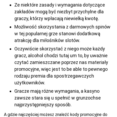
Ze niektóre zasady i wymagania dotyczące
zakładów mogą być niezbyt przychylne dla
graczy, którzy wpłacają niewielką kwotę.
Możliwość skorzystania z darmowych spinów
w tej popularnej grze stanowi dodatkową
atrakcję dla miłośników slotów.
Oczywiście skorzystać z niego może każdy
gracz, alcohol chodzi tutaj um to, by uważnie
czytać zamieszczane poprzez nas materiały
promocyjne, więc jest to be able to pewnego
rodzaju premia dla spostrzegawczych
użytkowników.
Gracze mają różne wymagania, a kasyno
zawsze stara się u spełnić w grunzochse
najprzystępniejszy sposób.
A gdzie najczęściej możesz znaleźć kody promocyjne do