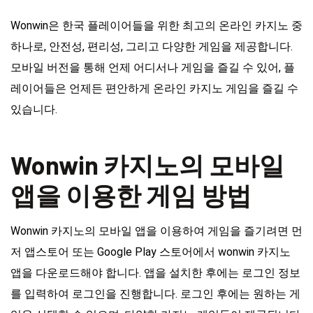
Wonwin은 한국 플레이어들을 위한 최고의 온라인 카지노 중
하나로, 안전성, 편리성, 그리고 다양한 게임을 제공합니다.
모바일 버전을 통해 언제 어디서나 게임을 즐길 수 있어, 플
레이어들은 언제든 편안하게 온라인 카지노 게임을 즐길 수
있습니다.
Wonwin 카지노의 모바일
앱을 이용한 게임 방법
Wonwin 카지노의 모바일 앱을 이용하여 게임을 즐기려면 먼
저 앱스토어 또는 Google Play 스토어에서 wonwin 카지노
앱을 다운로드해야 합니다. 앱을 설치한 후에는 로그인 정보
를 입력하여 로그인을 진행합니다. 로그인 후에는 원하는 게