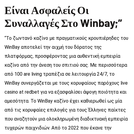
Είναι Ασφαλείς Οι
Συναλλαγές Στο Winbay;”
“Το ζωντανό καζίνο με πραγματικούς κρουπιέρηδες του
WinBay αποτελεί την αιχμή του δόρατος της
πλατφόρμας, προσφέροντας μια αυθεντική εμπειρία
καζίνο από την άνεση του σπιτιού σας. Με περισσότερα
από 100 are living τραπέζια σε λειτουργία 24/7, το
WinBay συνεργάζεται με τους κορυφαίους παρόχους live
casino at redbet για να εξασφαλίσει άψογη ποιότητα και
αμεσότητα. Το WinBay καζίνο έχει καθιερωθεί ως μία
από τις κορυφαίες επιλογές για τους Έλληνες παίκτες
που αναζητούν μια ολοκληρωμένη διαδικτυακή εμπειρία
τυχερών παιχνιδιών. Από το 2022 που έκανε την