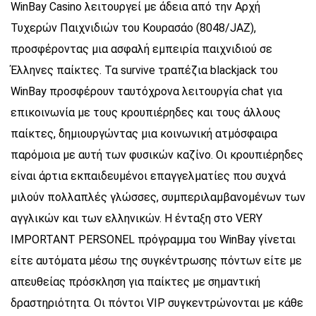
WinBay Casino λειτουργεί με άδεια από την Αρχή
Τυχερών Παιχνιδιών του Κουρασάο (8048/JAZ),
προσφέροντας μια ασφαλή εμπειρία παιχνιδιού σε
Έλληνες παίκτες. Τα survive τραπέζια blackjack του
WinBay προσφέρουν ταυτόχρονα λειτουργία chat για
επικοινωνία με τους κρουπιέρηδες και τους άλλους
παίκτες, δημιουργώντας μια κοινωνική ατμόσφαιρα
παρόμοια με αυτή των φυσικών καζίνο. Οι κρουπιέρηδες
είναι άρτια εκπαιδευμένοι επαγγελματίες που συχνά
μιλούν πολλαπλές γλώσσες, συμπεριλαμβανομένων των
αγγλικών και των ελληνικών. Η ένταξη στο VERY
IMPORTANT PERSONEL πρόγραμμα του WinBay γίνεται
είτε αυτόματα μέσω της συγκέντρωσης πόντων είτε με
απευθείας πρόσκληση για παίκτες με σημαντική
δραστηριότητα. Οι πόντοι VIP συγκεντρώνονται με κάθε