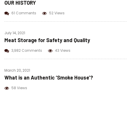
OUR HISTORY
61 Comments
52 Views
July 14, 2021
Meat Storage for Safety and Quality
3,982 Comments
43 Views
March 20, 2021
What is an Authentic ‘Smoke House’?
58 Views