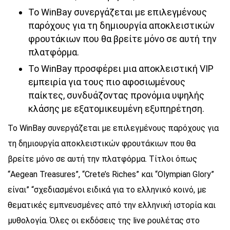
Το WinBay συνεργάζεται με επιλεγμένους
παρόχους για τη δημιουργία αποκλειστικών
φρουτάκιων που θα βρείτε μόνο σε αυτή την
πλατφόρμα.
Το WinBay προσφέρει μια αποκλειστική VIP
εμπειρία για τους πιο αφοσιωμένους
παίκτες, συνδυάζοντας προνόμια υψηλής
κλάσης με εξατομικευμένη εξυπηρέτηση.
Το WinBay συνεργάζεται με επιλεγμένους παρόχους για
τη δημιουργία αποκλειστικών φρουτάκιων που θα
βρείτε μόνο σε αυτή την πλατφόρμα. Τίτλοι όπως
“Aegean Treasures”, “Crete’s Riches” και “Olympian Glory”
είναι” “σχεδιασμένοι ειδικά για το ελληνικό κοινό, με
θεματικές εμπνευσμένες από την ελληνική ιστορία και
μυθολογία. Όλες οι εκδόσεις της live ρουλέτας στο