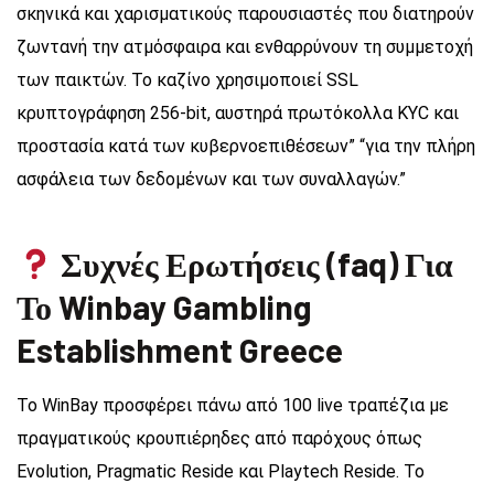
σκηνικά και χαρισματικούς παρουσιαστές που διατηρούν
ζωντανή την ατμόσφαιρα και ενθαρρύνουν τη συμμετοχή
των παικτών. Το καζίνο χρησιμοποιεί SSL
κρυπτογράφηση 256-bit, αυστηρά πρωτόκολλα KYC και
προστασία κατά των κυβερνοεπιθέσεων” “για την πλήρη
ασφάλεια των δεδομένων και των συναλλαγών.”
Συχνές Ερωτήσεις (faq) Για
Το Winbay Gambling
Establishment Greece
Το WinBay προσφέρει πάνω από 100 live τραπέζια με
πραγματικούς κρουπιέρηδες από παρόχους όπως
Evolution, Pragmatic Reside και Playtech Reside. Το