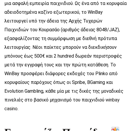
μια ασφαλή εμπειρία παιχνιδιού. Ως ένα από τα κορυφαία
αδειοδοτημένα καζίνο εξωτερικού, το WinBay
λειτουργεί υπό την άδεια της Αρχής Τυχερών
Παιχνιδιών του Κουρασάο (αριθμός άδειας 8048/JAZ),
εξασφαλίζοντας τη συμμόρφωση με διεθνή πρότυπα
λειτουργίας. Νέοι παίκτες μπορούν να διεκδικήσουν
μπόνους έως 500€ και 2 hundred δωρεάν περιστροφές
μετά την εγγραφή τους και την πρώτη κατάθεση. Το
WinBay προσφέρει διάφορες εκδοχές του Plinko από
κορυφαίους παρόχους όπως οι Spribe, BGaming και
Evolution Gambling, κάθε μία με τις δικές της μοναδικές
πινελιές στο βασικό μηχανισμό του παιχνιδιού
winbay
casino
.