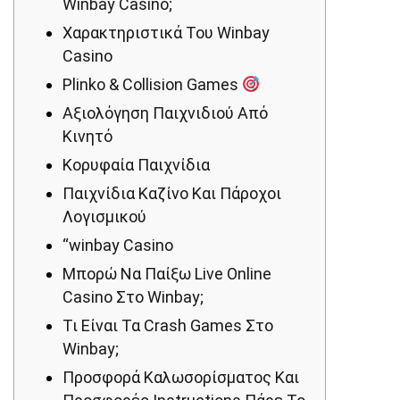
Winbay Casino;
Χαρακτηριστικά Του Winbay
Casino
Plinko & Collision Games
Αξιολόγηση Παιχνιδιού Από
Κινητό
Κορυφαία Παιχνίδια
Παιχνίδια Καζίνο Και Πάροχοι
Λογισμικού
“winbay Casino
Μπορώ Να Παίξω Live Online
Casino Στο Winbay;
Τι Είναι Τα Crash Games Στο
Winbay;
Προσφορά Καλωσορίσματος Και