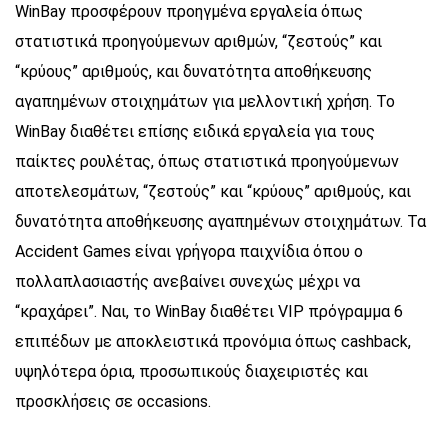
WinBay προσφέρουν προηγμένα εργαλεία όπως
στατιστικά προηγούμενων αριθμών, “ζεστούς” και
“κρύους” αριθμούς, και δυνατότητα αποθήκευσης
αγαπημένων στοιχημάτων για μελλοντική χρήση. Το
WinBay διαθέτει επίσης ειδικά εργαλεία για τους
παίκτες ρουλέτας, όπως στατιστικά προηγούμενων
αποτελεσμάτων, “ζεστούς” και “κρύους” αριθμούς, και
δυνατότητα αποθήκευσης αγαπημένων στοιχημάτων. Τα
Accident Games είναι γρήγορα παιχνίδια όπου ο
πολλαπλασιαστής ανεβαίνει συνεχώς μέχρι να
“κραχάρει”. Ναι, το WinBay διαθέτει VIP πρόγραμμα 6
επιπέδων με αποκλειστικά προνόμια όπως cashback,
υψηλότερα όρια, προσωπικούς διαχειριστές και
προσκλήσεις σε occasions.