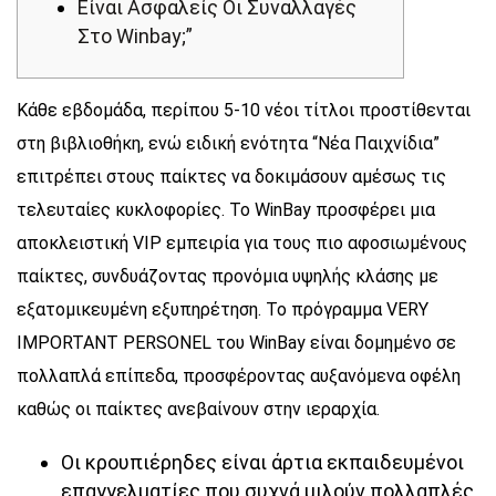
Είναι Ασφαλείς Οι Συναλλαγές
Στο Winbay;”
Κάθε εβδομάδα, περίπου 5-10 νέοι τίτλοι προστίθενται
στη βιβλιοθήκη, ενώ ειδική ενότητα “Νέα Παιχνίδια”
επιτρέπει στους παίκτες να δοκιμάσουν αμέσως τις
τελευταίες κυκλοφορίες. Το WinBay προσφέρει μια
αποκλειστική VIP εμπειρία για τους πιο αφοσιωμένους
παίκτες, συνδυάζοντας προνόμια υψηλής κλάσης με
εξατομικευμένη εξυπηρέτηση. Το πρόγραμμα VERY
IMPORTANT PERSONEL του WinBay είναι δομημένο σε
πολλαπλά επίπεδα, προσφέροντας αυξανόμενα οφέλη
καθώς οι παίκτες ανεβαίνουν στην ιεραρχία.
Οι κρουπιέρηδες είναι άρτια εκπαιδευμένοι
επαγγελματίες που συχνά μιλούν πολλαπλές