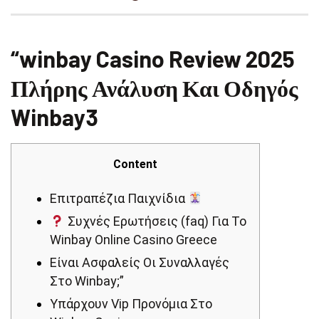
“winbay Casino Review 2025 ️
Πλήρης Ανάλυση Και Οδηγός
Winbay3
Content
Επιτραπέζια Παιχνίδια
Συχνές Ερωτήσεις (faq) Για Το
Winbay Online Casino Greece
Είναι Ασφαλείς Οι Συναλλαγές
Στο Winbay;”
Υπάρχουν Vip Προνόμια Στο