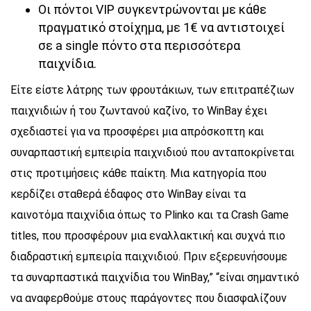
Οι πόντοι VIP συγκεντρώνονται με κάθε
πραγματικό στοίχημα, με 1€ να αντιστοιχεί
σε a single πόντο στα περισσότερα
παιχνίδια.
Είτε είστε λάτρης των φρουτάκιων, των επιτραπέζιων
παιχνιδιών ή του ζωντανού καζίνο, το WinBay έχει
σχεδιαστεί για να προσφέρει μια απρόσκοπτη και
συναρπαστική εμπειρία παιχνιδιού που ανταποκρίνεται
στις προτιμήσεις κάθε παίκτη. Μια κατηγορία που
κερδίζει σταθερά έδαφος στο WinBay είναι τα
καινοτόμα παιχνίδια όπως το Plinko και τα Crash Game
titles, που προσφέρουν μια εναλλακτική και συχνά πιο
διαδραστική εμπειρία παιχνιδιού. Πριν εξερευνήσουμε
τα συναρπαστικά παιχνίδια του WinBay,” “είναι σημαντικό
να αναφερθούμε στους παράγοντες που διασφαλίζουν