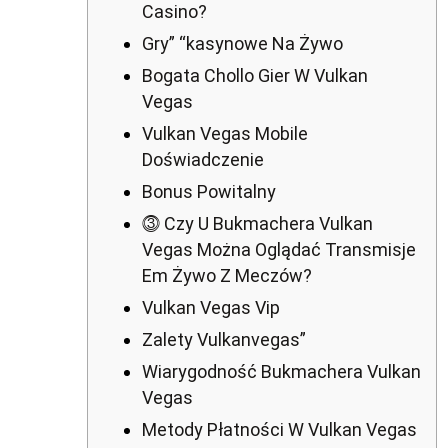
Casino?
Gry” “kasynowe Na Żywo
Bogata Chollo Gier W Vulkan
Vegas
Vulkan Vegas Mobile
Doświadczenie
Bonus Powitalny
⓷ Czy U Bukmachera Vulkan
Vegas Można Oglądać Transmisje
Em Żywo Z Meczów?
Vulkan Vegas Vip
Zalety Vulkanvegas”
Wiarygodność Bukmachera Vulkan
Vegas
Metody Płatności W Vulkan Vegas