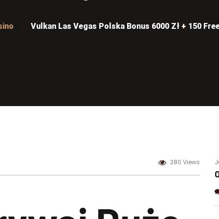
Deli Meats
PorterHouse
Chicken Salad
Beef
sino
Vulkan Las Vegas Polska Bonus 6000 Zł + 150 Fre
Dry Cured Meat
New York Strip
Chicken
Coming Soon
Fish
Pangaseus
Platter
Kielbasa Sausage
Sausages
(Original)
Spices & Herbs
Bratwurst Sausage
Turkey
Smoked Turkey Breast
(Original)
280 Views
J
Bratwurst Sausage
Smoked Turkey Ham
(Mushroom & Cheese)
Bratwurst Sausage