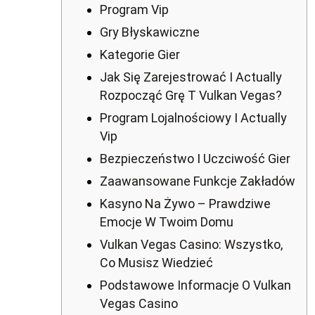
Program Vip
Gry Błyskawiczne
Kategorie Gier
Jak Się Zarejestrować I Actually
Rozpocząć Grę T Vulkan Vegas?
Program Lojalnościowy I Actually
Vip
Bezpieczeństwo I Uczciwość Gier
Zaawansowane Funkcje Zakładów
Kasyno Na Żywo – Prawdziwe
Emocje W Twoim Domu
Vulkan Vegas Casino: Wszystko,
Co Musisz Wiedzieć
Podstawowe Informacje O Vulkan
Vegas Casino