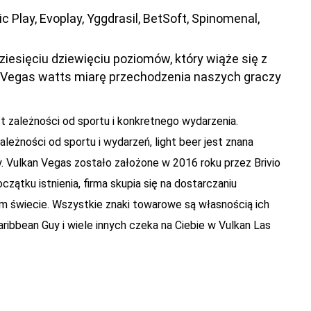
Play, Evoplay, Yggdrasil, BetSoft, Spinomenal,
esięciu dziewięciu poziomów, który wiąże się z
 Vegas watts miarę przechodzenia naszych graczy
t zależności od sportu i konkretnego wydarzenia.
leżności od sportu i wydarzeń, light beer jest znana
 Vulkan Vegas zostało założone w 2016 roku przez Brivio
zątku istnienia, firma skupia się na dostarczaniu
m świecie. Wszystkie znaki towarowe są własnością ich
ribbean Guy i wiele innych czeka na Ciebie w Vulkan Las