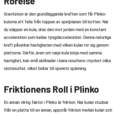
Rörelse
Gravitation är den grundläggande kraften som får Plinko-
kulorna att falla från toppen av spelplanen till botten. När
du släpper en kula, dras den mot jorden med en konstant
acceleration som kallas tyngdacceleration. Denna naturliga
kraft påverkar hastigheten med vilken kulan rör sig genom
plattorna. Därför, även om varje kula börja med samma
hastighet, kan små skillnader i bana resultera i mycket olika
slutresultat, vilket bidrar till spelets spänning.
Friktionens Roll i Plinko
En annan viktig faktor i Plinko är friktion. När kulan studsar
från en platta till en annan, uppstår friktion mellan kulan och