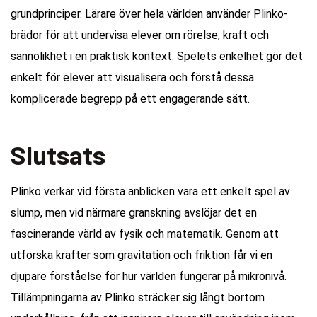
grundprinciper. Lärare över hela världen använder Plinko-
brädor för att undervisa elever om rörelse, kraft och
sannolikhet i en praktisk kontext. Spelets enkelhet gör det
enkelt för elever att visualisera och förstå dessa
komplicerade begrepp på ett engagerande sätt.
Slutsats
Plinko verkar vid första anblicken vara ett enkelt spel av
slump, men vid närmare granskning avslöjar det en
fascinerande värld av fysik och matematik. Genom att
utforska krafter som gravitation och friktion får vi en
djupare förståelse för hur världen fungerar på mikronivå.
Tillämpningarna av Plinko sträcker sig långt bortom