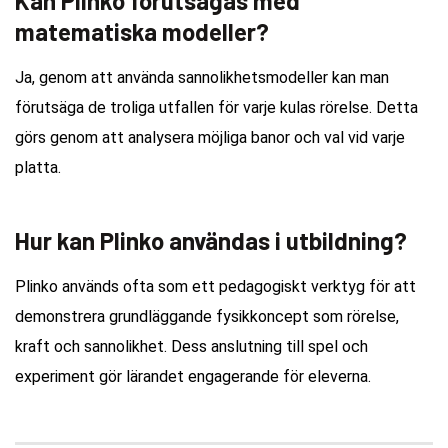
Kan Plinko förutsägas med
matematiska modeller?
Ja, genom att använda sannolikhetsmodeller kan man
förutsäga de troliga utfallen för varje kulas rörelse. Detta
görs genom att analysera möjliga banor och val vid varje
platta.
Hur kan Plinko användas i utbildning?
Plinko används ofta som ett pedagogiskt verktyg för att
demonstrera grundläggande fysikkoncept som rörelse,
kraft och sannolikhet. Dess anslutning till spel och
experiment gör lärandet engagerande för eleverna.