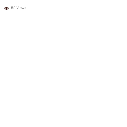
58 Views