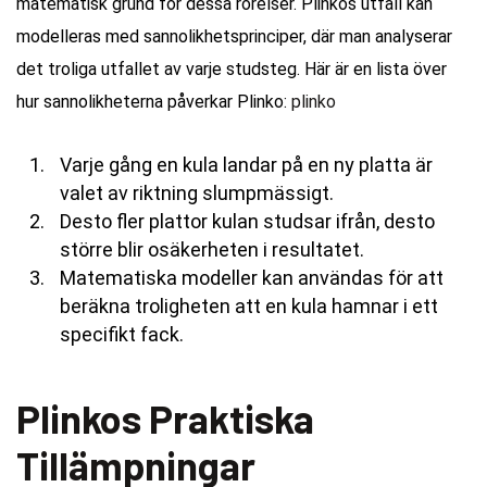
matematisk grund för dessa rörelser. Plinkos utfall kan
modelleras med sannolikhetsprinciper, där man analyserar
det troliga utfallet av varje studsteg. Här är en lista över
hur sannolikheterna påverkar Plinko:
plinko
Varje gång en kula landar på en ny platta är
valet av riktning slumpmässigt.
Desto fler plattor kulan studsar ifrån, desto
större blir osäkerheten i resultatet.
Matematiska modeller kan användas för att
beräkna troligheten att en kula hamnar i ett
specifikt fack.
Plinkos Praktiska
Tillämpningar