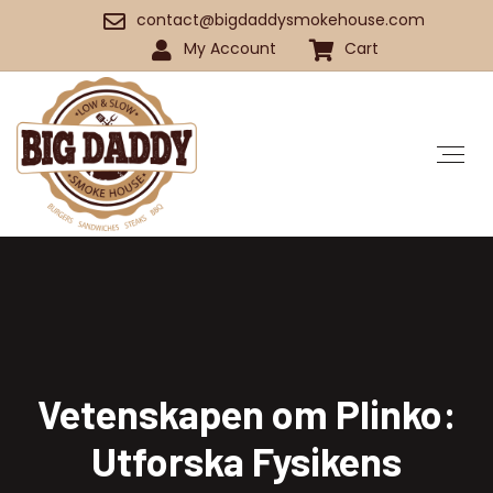
contact@bigdaddysmokehouse.com
My Account
Cart
Vetenskapen om Plinko:
Utforska Fysikens