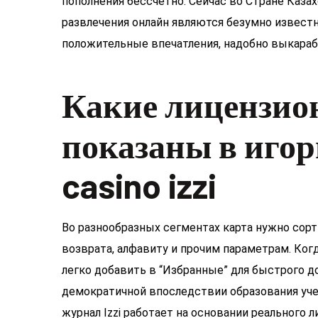
пополнения бессчетно. Сейчас во Стране Каза
развлечения онлайн являются безумно извес
положительные впечатления, надобно выкараб
Какие лицензио
показаны в игор
casino izzi
Во разнообразных сегментах карта нужно сорт
возврата, алфавиту и прочим параметрам. Когд
легко добавить в “Избранные” для быстрого д
демократичной впоследствии образования уч
журнал Izzi работает на основании реального 