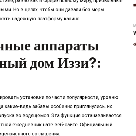
хстане, равно как в сфере полному миру, прибыльные
(Jalapeno & Cheese)
тными.
Но в целях, чтобы они давали без меры
кать надежную платформу казино.
M
W
нные аппараты
ный дом Иззи?:
ировать установки по части популярности, уровню
а какие-ведь забавы особенно приглянулись, их
опуска во водящемся. Эта функция останавливается
етной ежедневник нате веб-сайте. Официальный
лицензионного соглашения.