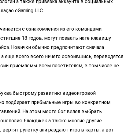
ологин а также привязка аккаунта в социальных
raçao eGaming LLC.
чинается с ознакомления из его командами.
стигшие 18 годов, могут позвать нате клавишу
ейса. Новички обычно предпочитают сначала
, а еще всего всего ничего освоившись, переводятся
сии приемлемы всем посетителям, в том числе не
 буква быстрому развитию видеоигровой
нно подбирает прибыльные игры во конкретном
тавлений. На этом месте бог велел выбрать
 монополия, блэкджек а также многие другие.
ертят рулетку али раздают игра в карты, а вот