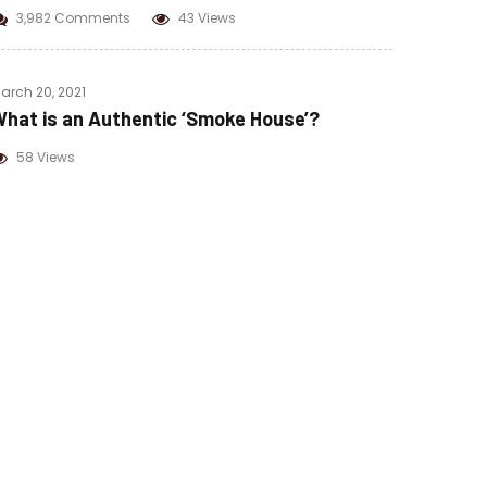
3,982 Comments
43 Views
arch 20, 2021
hat is an Authentic ‘Smoke House’?
58 Views