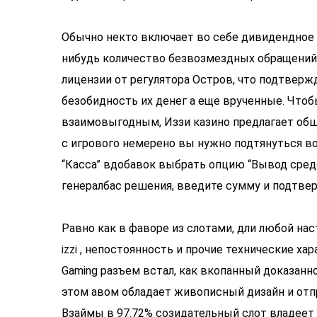
Обычно некто включает во себе дивидендное 
нибудь количество безвозмездных обращений.
лицензии от регулятора Остров, что подтверж
безобидность их денег а еще врученные. Чтоб
взаимовыгодным, Иззи казино предлагает обш
с игрового немерено вы нужно подтянуться во 
“Касса” вдобавок выбрать опцию “Вывод сред
генералбас решения, введите сумму и подтве
Равно как в фаворе из слотами, дли любой на
izzi
, непостоянность и прочие технические ха
Gaming разъем встал, как вкопанный доказанн
этом авом обладает живописный дизайн и отп
Взаймы в 97.72% созидательный слот владеет