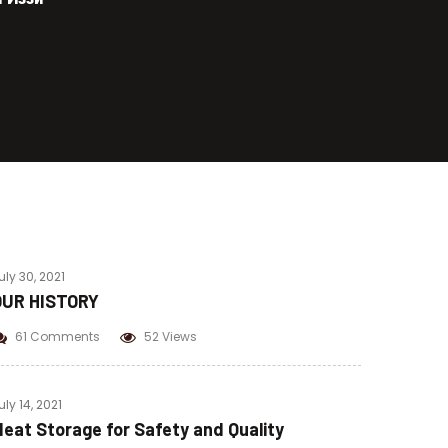
Beef Pastrami
Beef Bacon
Chicken Pastrami
Corned Beef
uly 30, 2021
OUR HISTORY
61 Comments
52 Views
uly 14, 2021
eat Storage for Safety and Quality