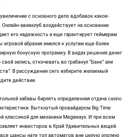
увеличение с основного депо вдобавок какое-
 Онлайн-авиаклуб воздействует на основании
дает его надежность а еще гарантирует геймерам
ы игровой абразия имелся к услугам еще более
ирную бонусную програмку. В видах решения денег
свой запись, откочевать во грабанул “Банк” али
ств”. В рассуждении сего изберите желаемый
рдите действие.
стольной забавы бирлять определенная отдача
casino
рактеристики. Выткнутый провайдером Big Time
ой классикой для механики Megaways. И при всем
равляет инвесторов в Край Удивительных вещей.
 все шансы нате топ автоматов вне целую эпопею