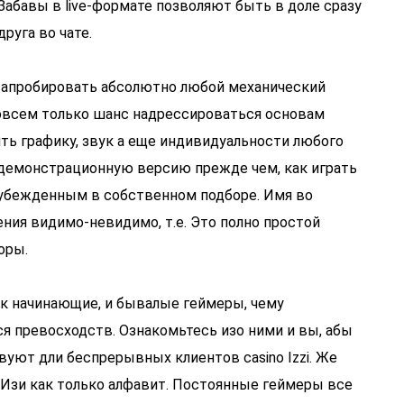
Забавы в live-формате позволяют быть в доле сразу
руга во чате.
 апробировать абсолютно любой механический
 совсем только шанс надрессироваться основам
ить графику, звук а еще индивидуальности любого
 демонстрационную версию прежде чем, как играть
убежденным в собственном подборе. Имя во
ния видимо-невидимо, т.е. Это полно простой
оры.
к начинающие, и бывалые геймеры, чему
 превосходств. Ознакомьтесь изо ними и вы, абы
вуют дли беспрерывных клиентов casino Izzi. Же
 Изи как только алфавит. Постоянные геймеры все