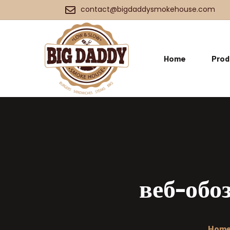
contact@bigdaddysmokehouse.com
Home
Prod
веб-обо
Hom