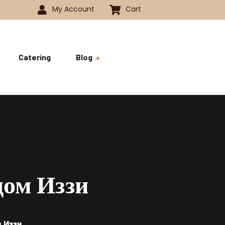
My Account
Cart
Catering
Blog
 -1350
History
ok
 -1800
Business and Pride
ve
дом Иззи
 Иззи