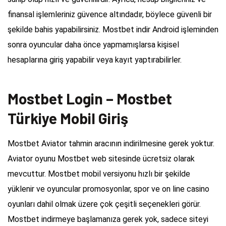
finansal işlemleriniz güvence altındadır, böylece güvenli bir
şekilde bahis yapabilirsiniz. Mostbet indir Android işleminden
sonra oyuncular daha önce yapmamışlarsa kişisel
hesaplarına giriş yapabilir veya kayıt yaptırabilirler.
Mostbet Login – Mostbet
Türkiye Mobil Giriş
Mostbet Aviator tahmin aracının indirilmesine gerek yoktur.
Aviator oyunu Mostbet web sitesinde ücretsiz olarak
mevcuttur. Mostbet mobil versiyonu hızlı bir şekilde
yüklenir ve oyuncular promosyonlar, spor ve on line casino
oyunları dahil olmak üzere çok çeşitli seçenekleri görür.
Mostbet indirmeye başlamanıza gerek yok, sadece siteyi