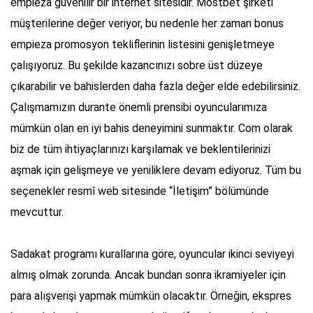
empieza güvenilir bir internet sitesidir. Mostbet şirketi
müşterilerine değer veriyor, bu nedenle her zaman bonus
empieza promosyon tekliflerinin listesini genişletmeye
çalışıyoruz. Bu şekilde kazancınızı sobre üst düzeye
çıkarabilir ve bahislerden daha fazla değer elde edebilirsiniz.
Çalışmamızın durante önemli prensibi oyuncularımıza
mümkün olan en iyi bahis deneyimini sunmaktır. Com olarak
biz de tüm ihtiyaçlarınızı karşılamak ve beklentilerinizi
aşmak için gelişmeye ve yeniliklere devam ediyoruz. Tüm bu
seçenekler resmî web sitesinde “İletişim” bölümünde
mevcuttur.
Sadakat programı kurallarına göre, oyuncular ikinci seviyeyi
almış olmak zorunda. Ancak bundan sonra ikramiyeler için
para alışverişi yapmak mümkün olacaktır. Örneğin, ekspres