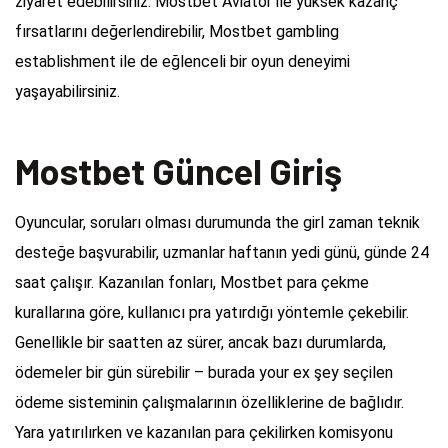
ziyaret edebilirsiniz. Mostbet Aviator ile yüksek kazanç
fırsatlarını değerlendirebilir, Mostbet gambling
establishment ile de eğlenceli bir oyun deneyimi
yaşayabilirsiniz.
Mostbet Güncel Giriş
Oyuncular, soruları olması durumunda the girl zaman teknik
desteğe başvurabilir, uzmanlar haftanın yedi günü, günde 24
saat çalışır. Kazanılan fonları, Mostbet para çekme
kurallarına göre, kullanıcı pra yatırdığı yöntemle çekebilir.
Genellikle bir saatten az sürer, ancak bazı durumlarda,
ödemeler bir gün sürebilir – burada your ex şey seçilen
ödeme sisteminin çalışmalarının özelliklerine de bağlıdır.
Yara yatırılırken ve kazanılan para çekilirken komisyonu