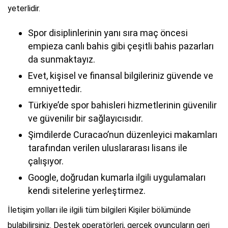
yeterlidir.
Spor disiplinlerinin yanı sıra maç öncesi
empieza canlı bahis gibi çeşitli bahis pazarları
da sunmaktayız.
Evet, kişisel ve finansal bilgileriniz güvende ve
emniyettedir.
Türkiye’de spor bahisleri hizmetlerinin güvenilir
ve güvenilir bir sağlayıcısıdır.
Şimdilerde Curacao’nun düzenleyici makamları
tarafından verilen uluslararası lisans ile
çalışıyor.
Google, doğrudan kumarla ilgili uygulamaları
kendi sitelerine yerleştirmez.
İletişim yolları ile ilgili tüm bilgileri Kişiler bölümünde
bulabilirsiniz. Destek operatörleri, gerçek oyuncuların geri