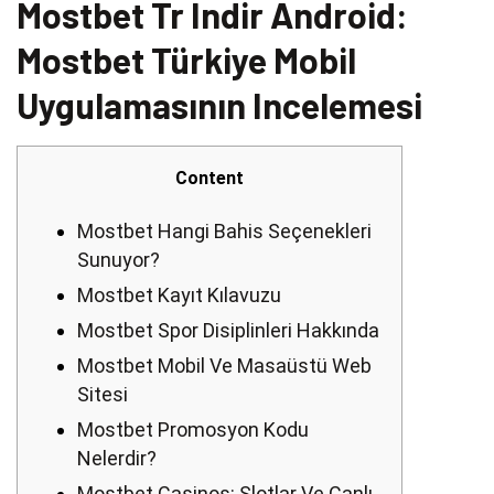
Mostbet Tr Indir Android:
Mostbet Türkiye Mobil
Uygulamasının Incelemesi
Content
Mostbet Hangi Bahis Seçenekleri
Sunuyor?
Mostbet Kayıt Kılavuzu
Mostbet Spor Disiplinleri Hakkında
Mostbet Mobil Ve Masaüstü Web
Sitesi
Mostbet Promosyon Kodu
Nelerdir?
Mostbet Casinos: Slotlar Ve Canlı