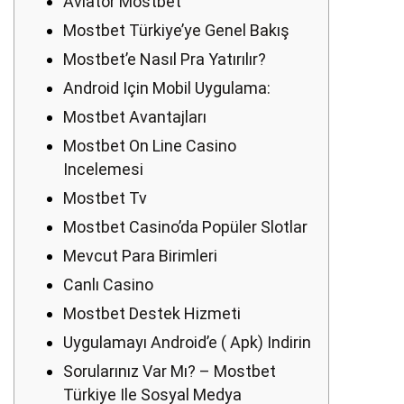
Aviator Mostbet
Mostbet Türkiye’ye Genel Bakış
Mostbet’e Nasıl Pra Yatırılır?
Android Için Mobil Uygulama:
Mostbet Avantajları
Mostbet On Line Casino
Incelemesi
Mostbet Tv
Mostbet Casino’da Popüler Slotlar
Mevcut Para Birimleri
Canlı Casino
Mostbet Destek Hizmeti
Uygulamayı Android’e ( Apk) Indirin
Sorularınız Var Mı? – Mostbet
Türkiye Ile Sosyal Medya