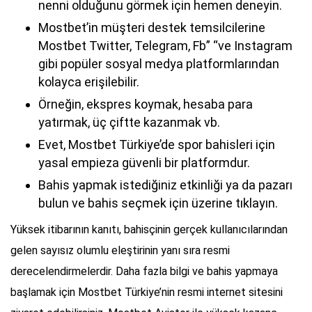
nenni olduğunu görmek için hemen deneyin.
Mostbet’in müşteri destek temsilcilerine
Mostbet Twitter, Telegram, Fb” “ve Instagram
gibi popüler sosyal medya platformlarından
kolayca erişilebilir.
Örneğin, ekspres koymak, hesaba para
yatırmak, üç çiftte kazanmak vb.
Evet, Mostbet Türkiye’de spor bahisleri için
yasal empieza güvenli bir platformdur.
Bahis yapmak istediğiniz etkinliği ya da pazarı
bulun ve bahis seçmek için üzerine tıklayın.
Yüksek itibarının kanıtı, bahisçinin gerçek kullanıcılarından
gelen sayısız olumlu eleştirinin yanı sıra resmi
derecelendirmelerdir. Daha fazla bilgi ve bahis yapmaya
başlamak için Mostbet Türkiye’nin resmi internet sitesini