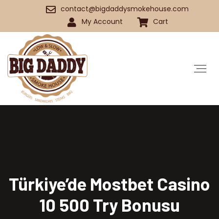
contact@bigdaddysmokehouse.com
My Account
Cart
Türkiye’de Mostbet Casino
10 500 Try Bonusu