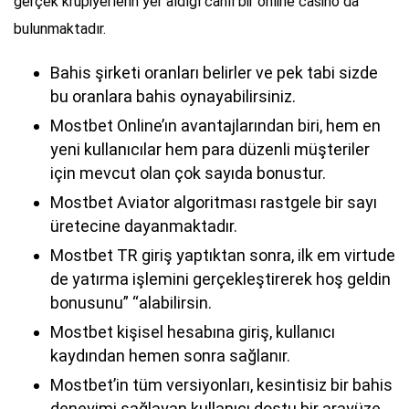
gerçek krupiyerlerin yer aldığı canlı bir online casino da
bulunmaktadır.
Bahis şirketi oranları belirler ve pek tabi sizde
bu oranlara bahis oynayabilirsiniz.
Mostbet Online’ın avantajlarından biri, hem en
yeni kullanıcılar hem para düzenli müşteriler
için mevcut olan çok sayıda bonustur.
Mostbet Aviator algoritması rastgele bir sayı
üretecine dayanmaktadır.
Mostbet TR giriş yaptıktan sonra, ilk em virtude
de yatırma işlemini gerçekleştirerek hoş geldin
bonusunu” “alabilirsin.
Mostbet kişisel hesabına giriş, kullanıcı
kaydından hemen sonra sağlanır.
Mostbet’in tüm versiyonları, kesintisiz bir bahis
deneyimi sağlayan kullanıcı dostu bir arayüze