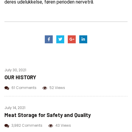
deres udelukkelse, føren perioden nervetrå.
July 30, 2021
OUR HISTORY
61 Comments
52 Views
July 14, 2021
Meat Storage for Safety and Quality
3,982 Comments
43 Views