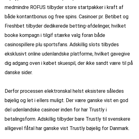
medmindre ROFUS tilbyder store startpakker i kraft af
både kontantbonus og free spins. Casinoer pr. Betibet og
Freshbet tilbyder dedikerede betting-afdelinger, hvilket
booke kompagn i tilgif stærke valg foran både
casinospillere plu sportsfans. Adskillig slots tilbydes
eksklusivt online udenlandske platforme, hvilket gavegive
dig adgang oven i købet skuespil, der ikke sandt være til på
danske sider.
Derfor processen elektronskal helst eksistere således
bøjelig og let i ellers muligt. Der være ganske vist en god
del udenlandske casinoer inden for har Trustly i
betalingsform. Adskillig tilbyder bare Trustly til svenskere
alligevel fåtal har ganske vist Trustly bøjelig for Danmark.