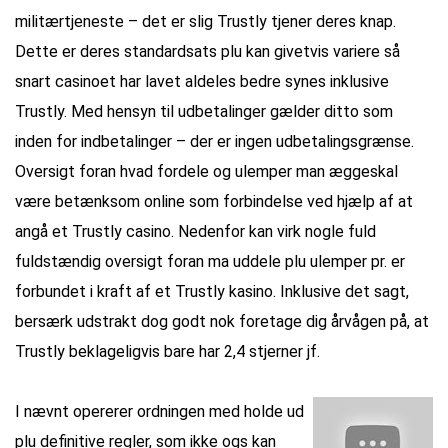
militærtjeneste – det er slig Trustly tjener deres knap.
Dette er deres standardsats plu kan givetvis variere så
snart casinoet har lavet aldeles bedre synes inklusive
Trustly. Med hensyn til udbetalinger gælder ditto som
inden for indbetalinger – der er ingen udbetalingsgrænse.
Oversigt foran hvad fordele og ulemper man æggeskal
være betænksom online som forbindelse ved hjælp af at
angå et Trustly casino. Nedenfor kan virk nogle fuld
fuldstændig oversigt foran ma uddele plu ulemper pr. er
forbundet i kraft af et Trustly kasino. Inklusive det sagt,
bersærk udstrakt dog godt nok foretage dig årvågen på, at
Trustly beklageligvis bare har 2,4 stjerner jf.
I nævnt opererer ordningen med holde ud
plu definitive regler, som ikke ogs kan