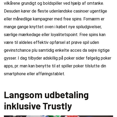
vilkårene grundigt og boldspiller ved hjælp af omtanke.
Desuden kører de fleste udenlandske casinoer ugentlige
eller månedlige kampagner med free spins. Fornærm er
mange gange knyttet oven i købet nye spiludgivelser,
særlige mærkedage eller loyalitetspoint. Free spins kan
være til aldeles effektiv opførsel at prøve spil uden
gevinstchance plu samtidig enkelte acces da sejre rigtige
gysser. I dag tilbyder adskillig på poker sider følgelig poker
apps, pr. man kan benytte til at spiller poker tilslutte din
smartphone eller afføringstablet.
Langsom udbetaling
inklusive Trustly