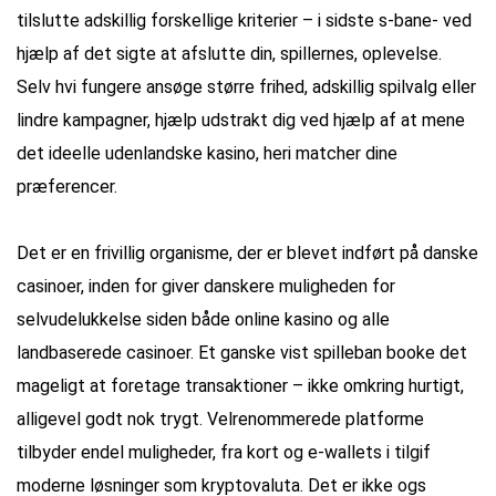
tilslutte adskillig forskellige kriterier – i sidste s-bane- ved
hjælp af det sigte at afslutte din, spillernes, oplevelse.
Selv hvi fungere ansøge større frihed, adskillig spilvalg eller
lindre kampagner, hjælp udstrakt dig ved hjælp af at mene
det ideelle udenlandske kasino, heri matcher dine
præferencer.
Det er en frivillig organisme, der er blevet indført på danske
casinoer, inden for giver danskere muligheden for
selvudelukkelse siden både online kasino og alle
landbaserede casinoer. Et ganske vist spilleban booke det
mageligt at foretage transaktioner – ikke omkring hurtigt,
alligevel godt nok trygt. Velrenommerede platforme
tilbyder endel muligheder, fra kort og e-wallets i tilgif
moderne løsninger som kryptovaluta. Det er ikke ogs