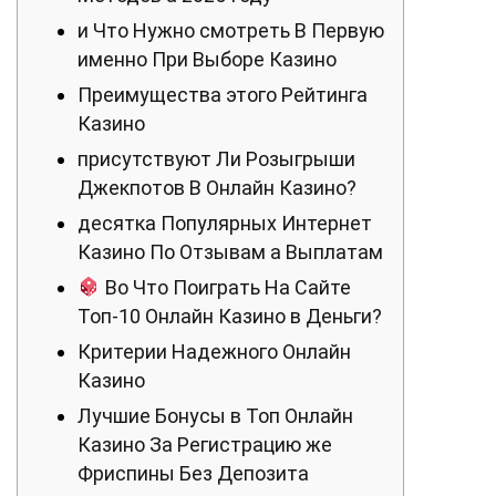
и Что Нужно смотреть В Первую
именно При Выборе Казино
Преимущества этого Рейтинга
Казино
присутствуют Ли Розыгрыши
Джекпотов В Онлайн Казино?
десятка Популярных Интернет
Казино По Отзывам а Выплатам
Во Что Поиграть На Сайте
Топ-10 Онлайн Казино в Деньги?
Критерии Надежного Онлайн
Казино
Лучшие Бонусы в Топ Онлайн
Казино За Регистрацию же
Фриспины Без Депозита