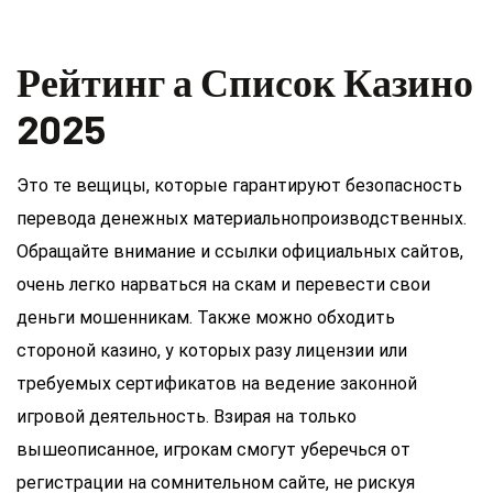
Рейтинг а Список Казино
2025
Это те вещицы, которые гарантируют безопасность
перевода денежных материальнопроизводственных.
Обращайте внимание и ссылки официальных сайтов,
очень легко нарваться на скам и перевести свои
деньги мошенникам. Также можно обходить
стороной казино, у которых разу лицензии или
требуемых сертификатов на ведение законной
игровой деятельность. Взирая на только
вышеописанное, игрокам смогут уберечься от
регистрации на сомнительном сайте, не рискуя