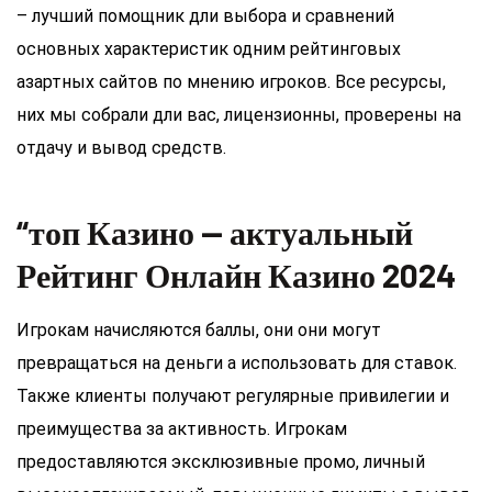
– лучший помощник дли выбора и сравнений
основных характеристик одним рейтинговых
азартных сайтов по мнению игроков. Все ресурсы,
них мы собрали дли вас, лицензионны, проверены на
отдачу и вывод средств.
“топ Казино — актуальный
Рейтинг Онлайн Казино 2024
Игрокам начисляются баллы, они они могут
превращаться на деньги а использовать для ставок.
Также клиенты получают регулярные привилегии и
преимущества за активность. Игрокам
предоставляются эксклюзивные промо, личный