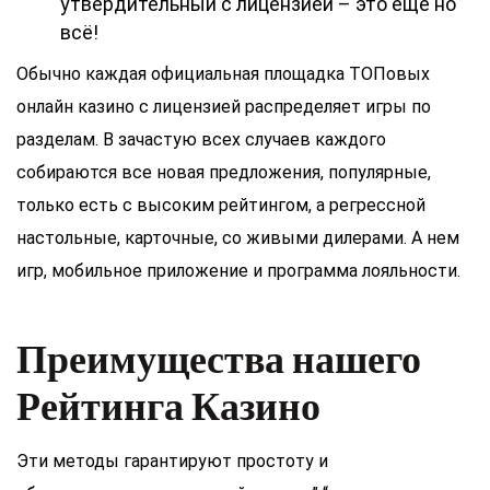
утвердительный с лицензией – это ещё но
всё!
Обычно каждая официальная площадка ТОПовых
онлайн казино с лицензией распределяет игры по
разделам. В зачастую всех случаев каждого
собираются все новая предложения, популярные,
только есть с высоким рейтингом, а регрессной
настольные, карточные, со живыми дилерами. А нем
игр, мобильное приложение и программа лояльности.
Преимущества нашего
Рейтинга Казино
Эти методы гарантируют простоту и