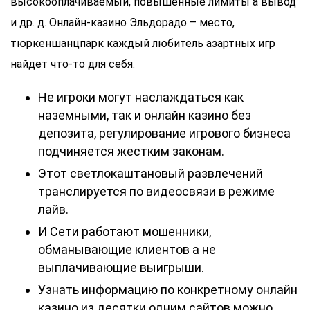
высокооплачиваемый, повышенные лимиты а вывод
и др. д. Онлайн-казино Эльдорадо – место,
тюркеншанцпарк каждый любитель азартных игр
найдет что-то для себя.
Не игроки могут наслаждаться как
наземными, так и онлайн казино без
депозита, регулирование игрового бизнеса
подчиняется жестким законам.
Этот светлокаштановый развлечений
транслируется по видеосвязи в режиме
лайв.
И Сети работают мошенники,
обманывающие клиентов а не
выплачивающие выигрыши.
Узнать информацию по конкретному онлайн
казино из десятки одним сайтов можно