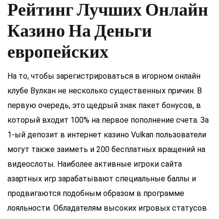
Рейтинг Лучших Онлайн
Казино На Деньги
европейских
На то, чтобы зарегистрироваться в игорном онлайн
клубе Вулкан не несколько существенных причин. В
первую очередь, это щедрый знак пакет бонусов, в
который входит 100% на первое пополнение счета. За
1-ый депозит в интернет казино Vulkan пользователи
могут также заиметь и 200 бесплатных вращений на
видеослоты. Наиболее активные игроки сайта
азартных игр зарабатывают специальные баллы и
продвигаются подобным образом в программе
лояльности. Обладателям высоких игровых статусов