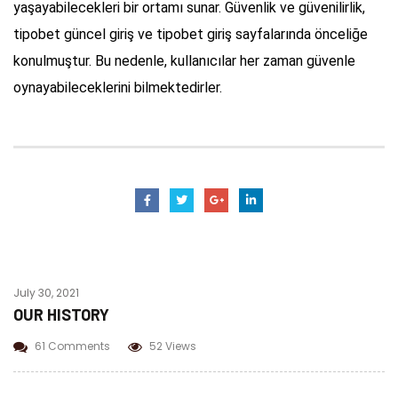
yaşayabilecekleri bir ortamı sunar. Güvenlik ve güvenilirlik,
tipobet güncel giriş ve tipobet giriş sayfalarında önceliğe
konulmuştur. Bu nedenle, kullanıcılar her zaman güvenle
oynayabileceklerini bilmektedirler.
July 30, 2021
OUR HISTORY
61 Comments
52 Views