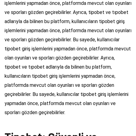
işlemlerini yapmadan önce, platformda mevcut olan oyunları
ve sporları gözden geçirebilirler. Ayrıca, tipobet ve tıpobet
adlarıyla da bilinen bu platform, kullanıcıların tipobet giriş
işlemlerini yapmadan önce, platformda mevcut olan oyunları
ve sporları gözden geçirebilirler. Bu sayede, kullanıcılar
tipobet giriş işlemlerini yapmadan önce, platformda mevcut
olan oyunları ve sporları gözden geçirebilirler. Ayrıca,
tipobet ve tıpobet adlarıyla da bilinen bu platform,
kullanıcıların tipobet giriş işlemlerini yapmadan önce,
platformda mevcut olan oyunları ve sporları gözden
geçirebilirler. Bu sayede, kullanıcılar tipobet giriş işlemlerini
yapmadan önce, platformda mevcut olan oyunları ve
sporları gözden geçirebilirler.