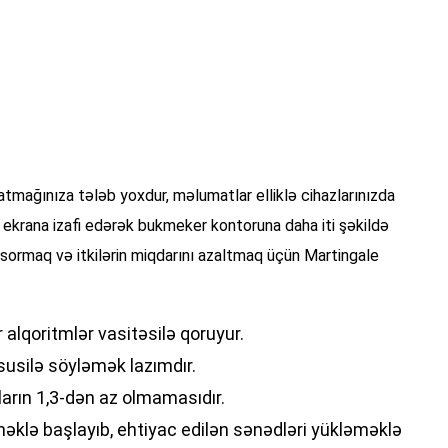
tmağınıza tələb yoxdur, məlumatlar elliklə cihazlarınızda
ana ekrana izafi edərək bukmeker kontoruna daha iti şəkildə
 sormaq və itkilərin miqdarını azaltmaq üçün Martingale
 alqoritmlər vasitəsilə qoruyur.
usilə söyləmək lazımdır.
arın 1,3-dən az olmamasıdır.
əməklə başlayıb, ehtiyac edilən sənədləri yükləməklə