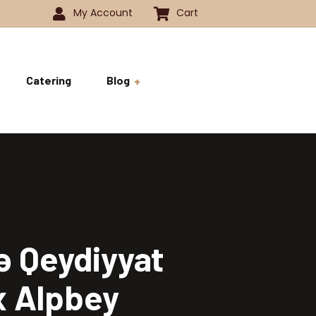
My Account
Cart
Catering
Blog
 -1350
History
ok
 -1800
Business and Pride
ve
ə Qeydiyyat
x Alpbey