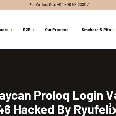
For Orders Dial +92 309 58 20397
ucts
B2B
Our Process
Smokers & Pits
BDSH Raw Meat
VRFS
Beef
BDSH Signature Meat
Brisket
Ready to Co
VRFS
Beef Steaks
Ribs
Tenderloin
Ready to Ser
Burgers & Sandwiches
Short Ribs
Rib Eye
Coming Soon
aycan Proloq Login V
Chicken
Cheeks
T-Bone
Whole Chicken
46 Hacked By Ryufeli̇
Salads
Tomahawk
Breast Fillets
Beef Salad