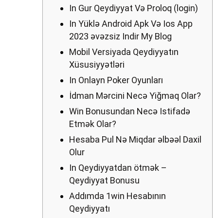
In Gur Qeydiyyat Və Proloq (login)
In Yüklə Android Apk Və Ios App
2023 əvəzsiz Indir My Blog
Mobil Versiyada Qeydiyyatın
Xüsusiyyətləri
In Onlayn Poker Oyunları
İdman Mərcini Necə Yiğmaq Olar?
Win Bonusundan Necə Istifadə
Etmək Olar?
Hesaba Pul Nə Miqdar əlbəəl Daxil
Olur
In Qeydiyyatdan ötmək –
Qeydiyyat Bonusu
Addımda 1win Hesabının
Qeydiyyatı