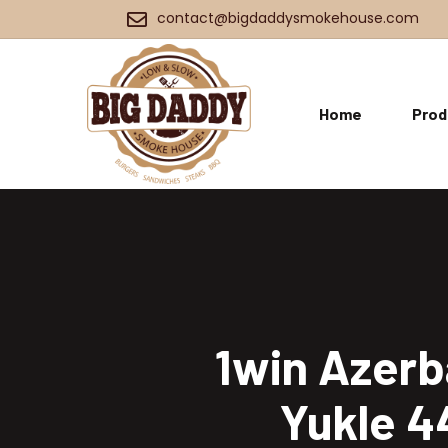
contact@bigdaddysmokehouse.com
Home
Prod
1win Azerb
Yukle 4