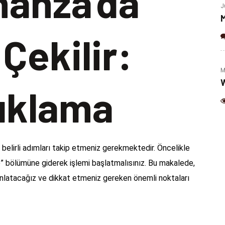
anza’da
(Jalapeno & Cheese)
J
M
 Çekilir:
M
W
çıklama
belirli adımları takip etmeniz gerekmektedir. Öncelikle
” bölümüne giderek işlemi başlatmalısınız. Bu makalede,
latacağız ve dikkat etmeniz gereken önemli noktaları