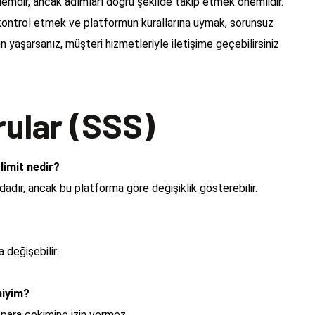
mdir, ancak adımları doğru şekilde takip etmek önemlidir.
kontrol etmek ve platformun kurallarına uymak, sorunsuz
n yaşarsanız, müşteri hizmetleriyle iletişime geçebilirsiniz
rular (SSS)
imit nedir?
adır, ancak bu platforma göre değişiklik gösterebilir.
 değişebilir.
miyim?
para çekimine izin vermez.