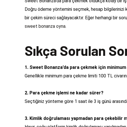
Sweet Bonanza’da para çekmek oldukça kolay bir işle
Doğru ödeme yöntemini seçmek, hesap bilgilerinizi 
bir çekim süreci sağlayacaktır. Eğer herhangi bir soru
sweet bonanza oyna
.
Sıkça Sorulan So
1. Sweet Bonanza’da para çekmek için minimum l
Genellikle minimum para çekme limiti 100 TL civarınd
2. Para çekme işlemi ne kadar sürer?
Seçtiğiniz yönteme göre 1 saat ile 3 iş günü arasında
3. Kimlik doğrulaması yapmadan para çekebilir 
Hayır, çoğu platform kimlik doğrulaması yapılmadan 