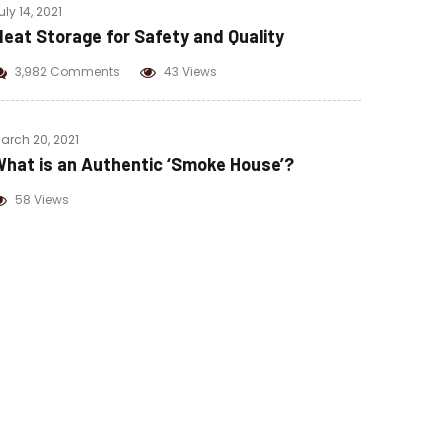
uly 14, 2021
eat Storage for Safety and Quality
3,982 Comments
43 Views
arch 20, 2021
hat is an Authentic ‘Smoke House’?
58 Views