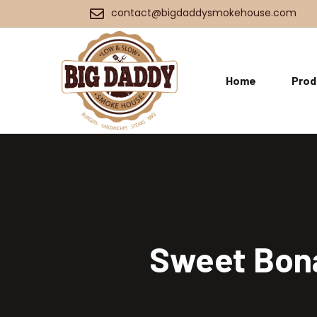
contact@bigdaddysmokehouse.com
Home
Prod
Sweet Bonan