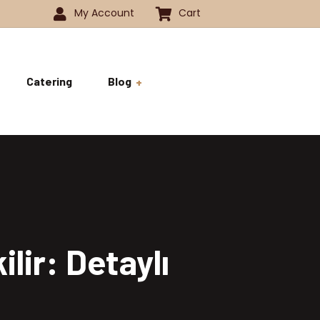
My Account
Cart
Catering
Blog
 -1350
History
ok
 -1800
Business and Pride
ve
lir: Detaylı