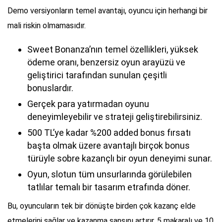
Demo versiyonların temel avantajı, oyuncu için herhangi bir
mali riskin olmamasıdır.
Sweet Bonanza’nın temel özellikleri, yüksek
ödeme oranı, benzersiz oyun arayüzü ve
geliştirici tarafından sunulan çeşitli
bonuslardır.
Gerçek para yatırmadan oyunu
deneyimleyebilir ve strateji geliştirebilirsiniz.
500 TL’ye kadar %200 added bonus fırsatı
başta olmak üzere avantajlı birçok bonus
türüyle sobre kazançlı bir oyun deneyimi sunar.
Oyun, slotun tüm unsurlarında görülebilen
tatlılar temalı bir tasarım etrafında döner.
Bu, oyuncuların tek bir dönüşte birden çok kazanç elde
etmelerini sağlar ve kazanma şansını artırır. 5 makaralı ve 10