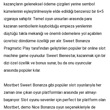
kazançların geleneksel ödeme çizgileri yerine sembol
kümelerinin eşleştirilmesiyle elde edildiği benzersiz bir 6×5
ızgaraya sahiptir. Temel oyun unsurları arasında para
kazanan sembollerin kaybolduğu empieza yenilerinin
düştüğü takla mekaniği ve önemli ödemelere yol açabilen
ücretsiz döndürme özelliği yer alır. Sweet Bonanza
Pragmatic Play tarafından geliştirilen popüler bir online slot
machine game oyunudur. Sweet Bienestar, kazanmak için bir
dizi özel özellik ve bonus sunar, bu da onu oyuncular
arasında popüler kılar.
Mostbet Sweet Bonanza gibi popüler slot oyunlarıyla her
zaman öne çıkan oyun platformları arasında yer almayı
başarıyor. Slot oyunu sevenler için perfect bir platform olan
Mostbet, demo Nice Bonanza oyun seçenekleriyle de