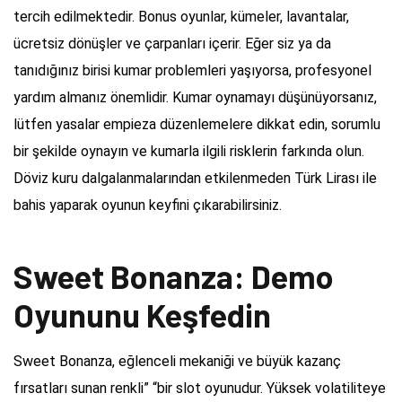
tercih edilmektedir. Bonus oyunlar, kümeler, lavantalar,
ücretsiz dönüşler ve çarpanları içerir. Eğer siz ya da
tanıdığınız birisi kumar problemleri yaşıyorsa, profesyonel
yardım almanız önemlidir. Kumar oynamayı düşünüyorsanız,
lütfen yasalar empieza düzenlemelere dikkat edin, sorumlu
bir şekilde oynayın ve kumarla ilgili risklerin farkında olun.
Döviz kuru dalgalanmalarından etkilenmeden Türk Lirası ile
bahis yaparak oyunun keyfini çıkarabilirsiniz.
Sweet Bonanza: Demo
Oyununu Keşfedin
Sweet Bonanza, eğlenceli mekaniği ve büyük kazanç
fırsatları sunan renkli” “bir slot oyunudur. Yüksek volatiliteye