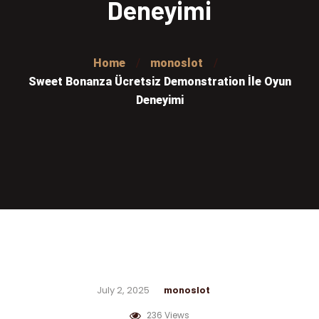
Deneyimi
Home
monoslot
Sweet Bonanza Ücretsiz Demonstration İle Oyun
Deneyimi
July 2, 2025
monoslot
236 Views