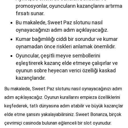
promosyonlar, oyuncuların kazançlarını artırma
fırsatı sunar.
Bu makalede, Sweet Paz slotunu nasıl
oynayacağınızı adım adım açıklayacağız.
Kumar bağımlılığı ciddi bir sorundur ve kumar
oynamadan önce riskleri anlamak önemlidir.
Oyuncular, çeşitli meyve sembollerini
eşleştirerek kazanç elde etmeye çalışırlar ve
oyunun sobre heyecan verici özelliği kaskad
kazançlarıdır.
Bu makalede, Sweet Paz slotunu nasıl oynayacağınızı adım
adım açıklayacağız. Oyunun kurallarını empieza özelliklerini
keşfederek, tatlı dünyasına adım atabilir ve büyük kazançlar
elde etme şansını yakalayabilirsiniz. Sweet Bonanza, birçok
çevrimiçi casinoda bulunan eğlenceli bir slot oyunudur.