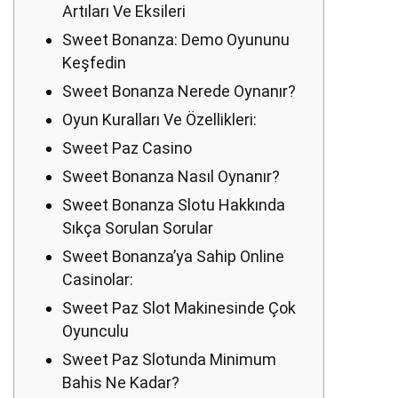
Artıları Ve Eksileri
Sweet Bonanza: Demo Oyununu
Keşfedin
Sweet Bonanza Nerede Oynanır?
Oyun Kuralları Ve Özellikleri:
Sweet Paz Casino
Sweet Bonanza Nasıl Oynanır?
Sweet Bonanza Slotu Hakkında
Sıkça Sorulan Sorular
Sweet Bonanza’ya Sahip Online
Casinolar:
Sweet Paz Slot Makinesinde Çok
Oyunculu
Sweet Paz Slotunda Minimum
Bahis Ne Kadar?