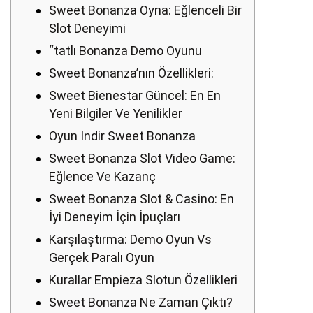
Sweet Bonanza Oyna: Eğlenceli Bir
Slot Deneyimi
“tatlı Bonanza Demo Oyunu
Sweet Bonanza’nın Özellikleri:
Sweet Bienestar Güncel: En En
Yeni Bilgiler Ve Yenilikler
Oyun Indir Sweet Bonanza
Sweet Bonanza Slot Video Game:
Eğlence Ve Kazanç
Sweet Bonanza Slot & Casino: En
İyi Deneyim İçin İpuçları
Karşılaştırma: Demo Oyun Vs
Gerçek Paralı Oyun
Kurallar Empieza Slotun Özellikleri
Sweet Bonanza Ne Zaman Çıktı?