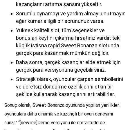
kazançlarını artırma şansını yükseltir.
Sorumlu oynamayı ve yardım almayı unutmayın
eğer kumarla ilgili bir sorununuz varsa.
Yüksek kaliteli slot, tüm seçenekler ve
bonusları keyfini çıkarma fırsatınız vardır; tek
küçük istisna rapid Sweet Bonanza slotunda
gerçek para kazanmak mümkün değildir.
Daha sonra, gerçek kazançlar elde etmek için
gerçek para versiyonuna geçebilirsiniz.
Stratejik olarak, oyuncular çarpan sembollerini
ve ücretsiz döndürme özelliklerini etkin bir
şekilde kullanarak kazançlarını artırabilirler.
Sonuç olarak, Sweet Bonanza oyununda yapılan yenilikler,
oyunculara daha dinamik ve kazançlı bir oyun deneyimi
sunar.” “[newline]Demo versiyonu ile em virtude de