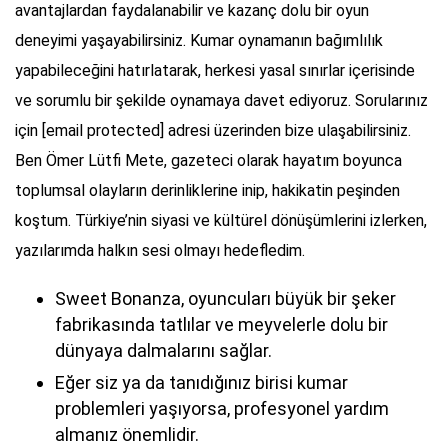
avantajlardan faydalanabilir ve kazanç dolu bir oyun
deneyimi yaşayabilirsiniz. Kumar oynamanın bağımlılık
yapabileceğini hatırlatarak, herkesi yasal sınırlar içerisinde
ve sorumlu bir şekilde oynamaya davet ediyoruz. Sorularınız
için [email protected] adresi üzerinden bize ulaşabilirsiniz.
Ben Ömer Lütfi Mete, gazeteci olarak hayatım boyunca
toplumsal olayların derinliklerine inip, hakikatin peşinden
koştum. Türkiye’nin siyasi ve kültürel dönüşümlerini izlerken,
yazılarımda halkın sesi olmayı hedefledim.
Sweet Bonanza, oyuncuları büyük bir şeker
fabrikasında tatlılar ve meyvelerle dolu bir
dünyaya dalmalarını sağlar.
Eğer siz ya da tanıdığınız birisi kumar
problemleri yaşıyorsa, profesyonel yardım
almanız önemlidir.