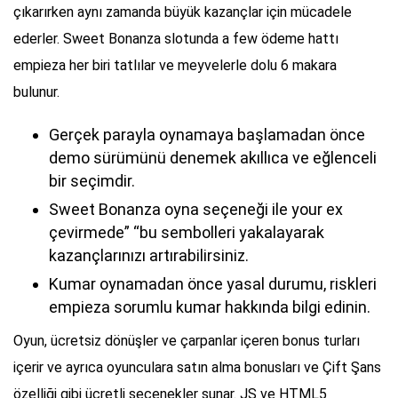
çıkarırken aynı zamanda büyük kazançlar için mücadele
ederler. Sweet Bonanza slotunda a few ödeme hattı
empieza her biri tatlılar ve meyvelerle dolu 6 makara
bulunur.
Gerçek parayla oynamaya başlamadan önce
demo sürümünü denemek akıllıca ve eğlenceli
bir seçimdir.
Sweet Bonanza oyna seçeneği ile your ex
çevirmede” “bu sembolleri yakalayarak
kazançlarınızı artırabilirsiniz.
Kumar oynamadan önce yasal durumu, riskleri
empieza sorumlu kumar hakkında bilgi edinin.
Oyun, ücretsiz dönüşler ve çarpanlar içeren bonus turları
içerir ve ayrıca oyunculara satın alma bonusları ve Çift Şans
özelliği gibi ücretli seçenekler sunar. JS ve HTML5