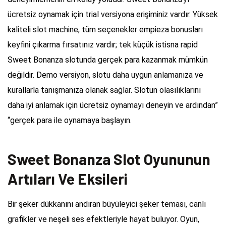
ücretsiz oynamak için trial versiyona erişiminiz vardır. Yüksek
kaliteli slot machine, tüm seçenekler empieza bonusları
keyfini çıkarma fırsatınız vardır; tek küçük istisna rapid
Sweet Bonanza slotunda gerçek para kazanmak mümkün
değildir. Demo versiyon, slotu daha uygun anlamanıza ve
kurallarla tanışmanıza olanak sağlar. Slotun olasılıklarını
daha iyi anlamak için ücretsiz oynamayı deneyin ve ardından”
“gerçek para ile oynamaya başlayın.
Sweet Bonanza Slot Oyununun
Artıları Ve Eksileri
Bir şeker dükkanını andıran büyüleyici şeker teması, canlı
grafikler ve neşeli ses efektleriyle hayat buluyor. Oyun,