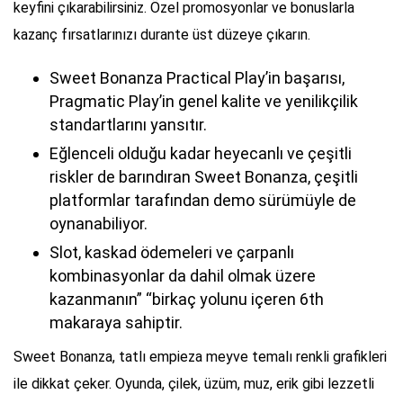
keyfini çıkarabilirsiniz. Özel promosyonlar ve bonuslarla
kazanç fırsatlarınızı durante üst düzeye çıkarın.
Sweet Bonanza Practical Play’in başarısı,
Pragmatic Play’in genel kalite ve yenilikçilik
standartlarını yansıtır.
Eğlenceli olduğu kadar heyecanlı ve çeşitli
riskler de barındıran Sweet Bonanza, çeşitli
platformlar tarafından demo sürümüyle de
oynanabiliyor.
Slot, kaskad ödemeleri ve çarpanlı
kombinasyonlar da dahil olmak üzere
kazanmanın” “birkaç yolunu içeren 6th
makaraya sahiptir.
Sweet Bonanza, tatlı empieza meyve temalı renkli grafikleri
ile dikkat çeker. Oyunda, çilek, üzüm, muz, erik gibi lezzetli