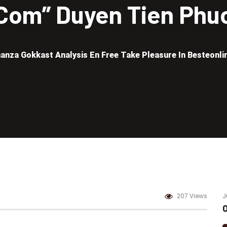
Com” Duyen Tien Phu
Deli Meats
PorterHouse
Chicken Salad
Beef
Dry Cured Meat
New York Strip
Chicken
Coming Soon
anza Gokkast Analysis En Free Take Pleasure In Besteonl
Fish
Pangaseus
Platter
Kielbasa Sausage
Sausages
(Original)
Spices & Herbs
Bratwurst Sausage
Turkey
Smoked Turkey Breast
(Original)
Bratwurst Sausage
Smoked Turkey Ham
(Mushroom & Cheese)
207 Views
J
Bratwurst Sausage