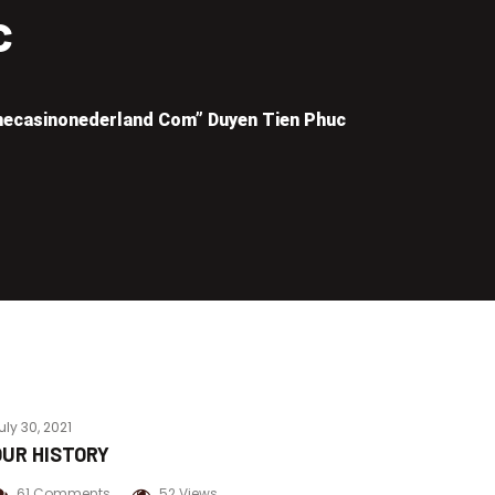
c
Beef Pastrami
Beef Bacon
Chicken Pastrami
inecasinonederland Com” Duyen Tien Phuc
Corned Beef
uly 30, 2021
OUR HISTORY
61 Comments
52 Views