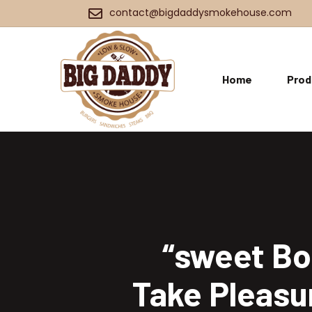
contact@bigdaddysmokehouse.com
Home
Prod
“sweet Bo
Take Pleasu