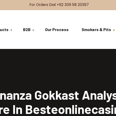
For Orders Dial +92 309 58 20397
ucts
B2B
Our Process
Smokers & Pits
BDSH Raw Meat
VRFS
Beef
BDSH Signature Meat
Brisket
Ready to Co
VRFS
Beef Steaks
Ribs
Tenderloin
Ready to Ser
Burgers & Sandwiches
Short Ribs
Rib Eye
Coming Soon
nanza Gokkast Analys
Chicken
Cheeks
T-Bone
Whole Chicken
re In Besteonlinecas
Salads
Tomahawk
Breast Fillets
Beef Salad