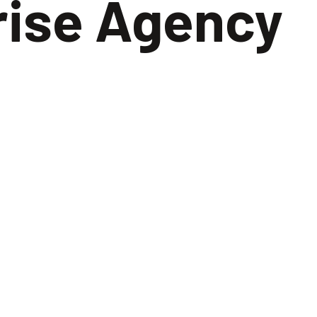
urise Agency