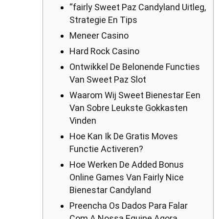
“fairly Sweet Paz Candyland Uitleg,
Strategie En Tips
Meneer Casino
Hard Rock Casino
Ontwikkel De Belonende Functies
Van Sweet Paz Slot
Waarom Wij Sweet Bienestar Een
Van Sobre Leukste Gokkasten
Vinden
Hoe Kan Ik De Gratis Moves
Functie Activeren?
Hoe Werken De Added Bonus
Online Games Van Fairly Nice
Bienestar Candyland
Preencha Os Dados Para Falar
Com A Nossa Equipe Agora