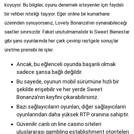
koyuyor. Bu bilgiler, oyunu denemek isteyenler için faydalı
bir rehber niteliği taşıyor. Eğer online bir kumarhane
üzerinden oynuyorsanız, Lovely Bonanza’nın oynanabileceği
saatler sınırsızdır. Fakat unutulmamalıdır ki Sweet Bienestar
gibi şans oyunlarında her çark çevirişi rastgele sonuçlar
üretme prensibi ile işler.
Ancak, bu eğlenceli oyunda başarılı olmak
sadece şansa bağlı değildir.
Bu sayede, oyunun mobil sürümüne hızlı bir
şekilde erişebilir ve her yerde Sweet
Bonanza’nın keyfini çıkarabilirsiniz.
Bazı sağlayıcıların oyunları, diğer sağlayıcıların
oyunlarından daha yüksek RTP oranına sahiptir.
Güvenilir canlı on line casino siteleri
uluslararası gambling establishment otoriteleri