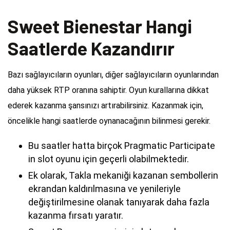
Sweet Bienestar Hangi
Saatlerde Kazandırır
Bazı sağlayıcıların oyunları, diğer sağlayıcıların oyunlarından
daha yüksek RTP oranına sahiptir. Oyun kurallarına dikkat
ederek kazanma şansınızı artırabilirsiniz. Kazanmak için,
öncelikle hangi saatlerde oynanacağının bilinmesi gerekir.
Bu saatler hatta birçok Pragmatic Participate
in slot oyunu için geçerli olabilmektedir.
Ek olarak, Takla mekaniği kazanan sembollerin
ekrandan kaldırılmasına ve yenileriyle
değiştirilmesine olanak tanıyarak daha fazla
kazanma fırsatı yaratır.