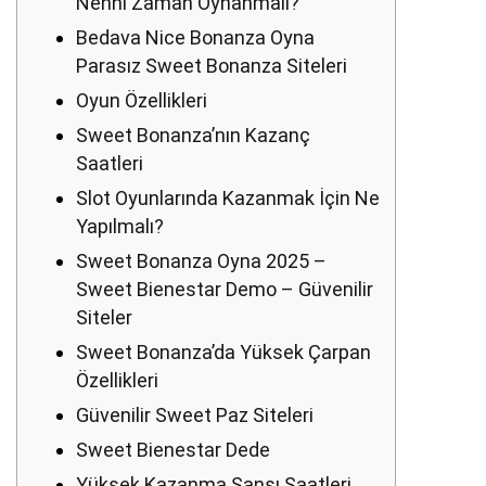
Nenni Zaman Oynanmalı?
Bedava Nice Bonanza Oyna
Parasız Sweet Bonanza Siteleri
Oyun Özellikleri
Sweet Bonanza’nın Kazanç
Saatleri
Slot Oyunlarında Kazanmak İçin Ne
Yapılmalı?
Sweet Bonanza Oyna 2025 –
Sweet Bienestar Demo – Güvenilir
Siteler
Sweet Bonanza’da Yüksek Çarpan
Özellikleri
Güvenilir Sweet Paz Siteleri
Sweet Bienestar Dede
Yüksek Kazanma Şansı Saatleri