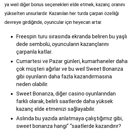
ya weil diğer bonus seçenekleri elde etmek, kazanç oranını
yükselten unsurlardır. Kazanılan her turda çarpan özelliği
devreye girdiğinde, oyuncular için heyecan artar.
Freespin turu sırasında ekranda beliren bu yaşlı
dede sembolü, oyuncuların kazançlarını
çarpanla katlar.
Cumartesi ve Pazar günleri, kumarhaneler daha
çok müşteri ağırlar ve bu weil Sweet Bonanza
gibi oyunların daha fazla kazandırmasına
neden olabilir.
Sweet Bonanza, diğer casino oyunlarından
farklı olarak, belirli saatlerde daha yüksek
kazanç elde etmenizi sağlayabilir.
Aslında bu yazıda anlatmaya çalıştığımız gibi,
sweet bonanza hangi” “saatlerde kazandırır?