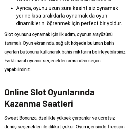
Ayrıca, oyunu uzun süre kesintisiz oynamak
yerine kısa aralıklarla oynamak da oyun
dinamiklerini öğrenmek için perfect bir yoldur.
Slot oyununu oynamak için ilk adım, oyunun arayüzünü
tanımalı. Oyun ekranında, sağ alt köşede bulunan bahis
ayarları butonunu kullanarak bahis miktarını belirleyebilirsiniz.
Farklı nasıl oynanır seçenekleri arasından seçim
yapabilirsiniz.
Online Slot Oyunlarında
Kazanma Saatleri
Sweet Bonanza, özellikle yüksek çarpanlar ve ücretsiz
dönüş seçenekleri ile dikkat çeker. Oyun içerisinde freespin