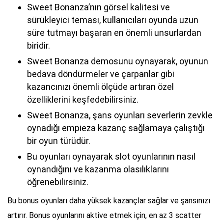
Sweet Bonanza’nın görsel kalitesi ve
sürükleyici teması, kullanıcıları oyunda uzun
süre tutmayı başaran en önemli unsurlardan
biridir.
Sweet Bonanza demosunu oynayarak, oyunun
bedava döndürmeler ve çarpanlar gibi
kazancınızı önemli ölçüde artıran özel
özelliklerini keşfedebilirsiniz.
Sweet Bonanza, şans oyunları severlerin zevkle
oynadığı empieza kazanç sağlamaya çalıştığı
bir oyun türüdür.
Bu oyunları oynayarak slot oyunlarının nasıl
oynandığını ve kazanma olasılıklarını
öğrenebilirsiniz.
Bu bonus oyunları daha yüksek kazançlar sağlar ve şansınızı
artırır. Bonus oyunlarını aktive etmek için, en az 3 scatter