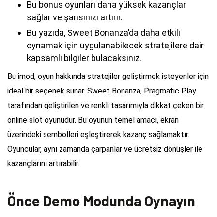
Bu bonus oyunları daha yüksek kazançlar
sağlar ve şansınızı artırır.
Bu yazıda, Sweet Bonanza’da daha etkili
oynamak için uygulanabilecek stratejilere dair
kapsamlı bilgiler bulacaksınız.
Bu imod, oyun hakkında stratejiler geliştirmek isteyenler için
ideal bir seçenek sunar. Sweet Bonanza, Pragmatic Play
tarafından geliştirilen ve renkli tasarımıyla dikkat çeken bir
online slot oyunudur. Bu oyunun temel amacı, ekran
üzerindeki sembolleri eşleştirerek kazanç sağlamaktır.
Oyuncular, aynı zamanda çarpanlar ve ücretsiz dönüşler ile
kazançlarını artırabilir.
Önce Demo Modunda Oynayın