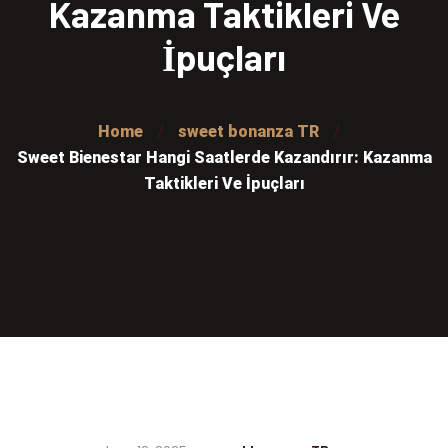
Kazanma Taktikleri Ve
İpuçları
Home
sweet bonanza TR
Sweet Bienestar Hangi Saatlerde Kazandırır: Kazanma
Taktikleri Ve İpuçları