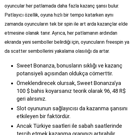
oyuncular her patlamada daha fazla kazanç şansı bulur.
Patlayıcı özellik, oyuna hızlı bir tempo katarken aynı
zamanda oyuncuların tek bir spin ile art arda kazançlar elde
etmesine olanak tanır. Ayrıca, her patlamanın ardından
ekranda yeni semboller belirdiği için, oyuncuların freespin ya
da scatter sembollerini yakalama olasılığı da artar.
Sweet Bonanza, bonusların sıklığı ve kazanç
potansiyeli açısından oldukça cömerttir.
Örneklendirecek olursak, Sweet Bonanza’ya
100 $ bahis koyarsanız teorik olarak 96, 48 R$
geri alırsınız.
Slot oyununun sağlayıcısı da kazanma şansını
etkileyen bir faktördür.
Ancak Türkiye saatleri ile sabah saatlerinde
tercih etmek kazanma oranınızı artırabilir.