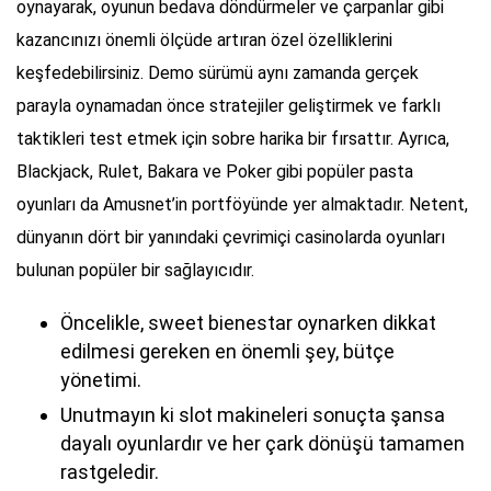
oynayarak, oyunun bedava döndürmeler ve çarpanlar gibi
kazancınızı önemli ölçüde artıran özel özelliklerini
keşfedebilirsiniz. Demo sürümü aynı zamanda gerçek
parayla oynamadan önce stratejiler geliştirmek ve farklı
taktikleri test etmek için sobre harika bir fırsattır. Ayrıca,
Blackjack, Rulet, Bakara ve Poker gibi popüler pasta
oyunları da Amusnet’in portföyünde yer almaktadır. Netent,
dünyanın dört bir yanındaki çevrimiçi casinolarda oyunları
bulunan popüler bir sağlayıcıdır.
Öncelikle, sweet bienestar oynarken dikkat
edilmesi gereken en önemli şey, bütçe
yönetimi.
Unutmayın ki slot makineleri sonuçta şansa
dayalı oyunlardır ve her çark dönüşü tamamen
rastgeledir.