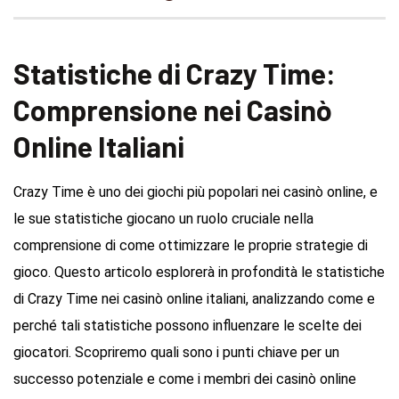
Statistiche di Crazy Time:
Comprensione nei Casinò
Online Italiani
Crazy Time è uno dei giochi più popolari nei casinò online, e
le sue statistiche giocano un ruolo cruciale nella
comprensione di come ottimizzare le proprie strategie di
gioco. Questo articolo esplorerà in profondità le statistiche
di Crazy Time nei casinò online italiani, analizzando come e
perché tali statistiche possono influenzare le scelte dei
giocatori. Scopriremo quali sono i punti chiave per un
successo potenziale e come i membri dei casinò online