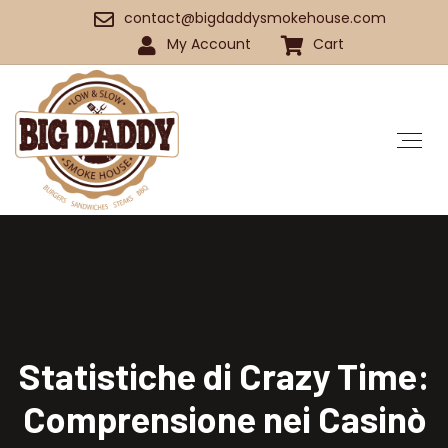
contact@bigdaddysmokehouse.com
My Account
Cart
Statistiche di Crazy Time:
Comprensione nei Casinò