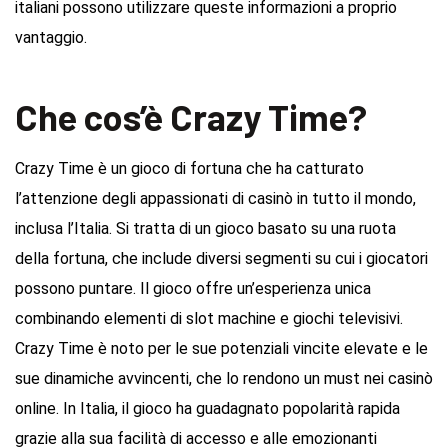
italiani possono utilizzare queste informazioni a proprio
vantaggio.
Che cos’è Crazy Time?
Crazy Time è un gioco di fortuna che ha catturato
l’attenzione degli appassionati di casinò in tutto il mondo,
inclusa l’Italia. Si tratta di un gioco basato su una ruota
della fortuna, che include diversi segmenti su cui i giocatori
possono puntare. Il gioco offre un’esperienza unica
combinando elementi di slot machine e giochi televisivi.
Crazy Time è noto per le sue potenziali vincite elevate e le
sue dinamiche avvincenti, che lo rendono un must nei casinò
online. In Italia, il gioco ha guadagnato popolarità rapida
grazie alla sua facilità di accesso e alle emozionanti