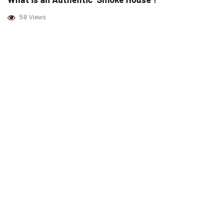
58 Views