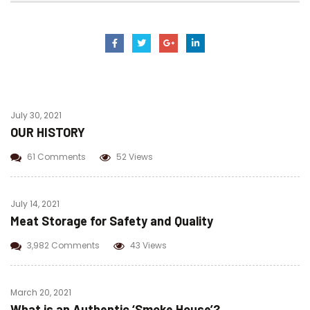
July 30, 2021
OUR HISTORY
61 Comments
52 Views
July 14, 2021
Meat Storage for Safety and Quality
3,982 Comments
43 Views
March 20, 2021
What is an Authentic ‘Smoke House’?