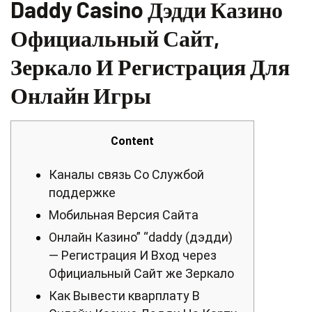
Daddy Casino Дэдди Казино
Официальный Сайт,
Зеркало И Регистрация Для
Онлайн Игры
Content
Каналы связь Со Службой
поддержке
Мобильная Версия Сайта
Онлайн Казино” “daddy (дэдди)
— Регистрация И Вход через
Официальный Сайт же Зеркало
Как Вывести кварплату В