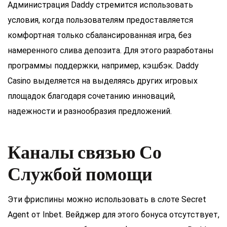
Администрация Daddy стремится использовать
условия, когда пользователям предоставляется
комфортная только сбалансированная игра, без
намеренного слива депозита. Для этого разработаны
программы поддержки, например, кэшбэк. Daddy
Casino выделяется на выделяясь других игровых
площадок благодаря сочетанию инноваций,
надежности и разнообразия предложений.
Каналы связью Со
Службой помощи
Эти фриспины можно использовать в слоте Secret
Agent от Inbet. Вейджер для этого бонуса отсутствует,