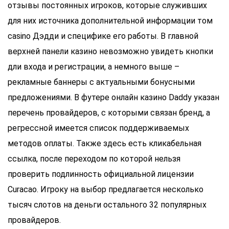
отзывы постоянных игроков, которые служивших
для них источника дополнительной информации том
casino Дэдди и специфике его работы. В главной
верхней панели казино невозможно увидеть кнопки
дли входа и регистрации, а немного выше –
рекламные баннеры с актуальными бонусными
предложениями. В футере онлайн казино Daddy указан
перечень провайдеров, с которыми связан бренд, а
регрессной имеется список поддерживаемых
методов оплаты. Также здесь есть кликабельная
ссылка, после переходом по которой нельзя
проверить подлинность официальной лицензии
Curacao. Игроку на выбор предлагается несколько
тысяч слотов на деньги остального 32 популярных
провайдеров.