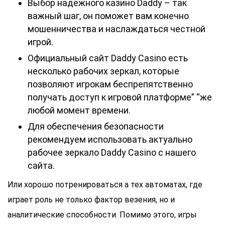
Выбор надежного казино Daddy – так
важный шаг, он поможет вам конечно
мошенничества и наслаждаться честной
игрой.
Официальный сайт Daddy Casino есть
несколько рабочих зеркал, которые
позволяют игрокам беспрепятственно
получать доступ к игровой платформе” “же
любой момент времени.
Для обеспечения безопасности
рекомендуем использовать актуально
рабочее зеркало Daddy Casino с нашего
сайта.
Или хорошо потренироваться а тех автоматах, где
играет роль не только фактор везения, но и
аналитические способности. Помимо этого, игры