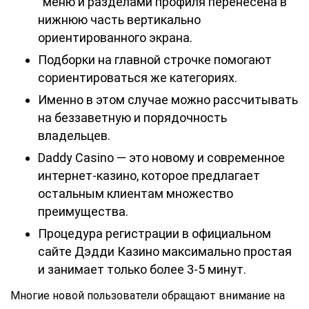
“меню и разделами профиля перенесена в
нижнюю часть вертикально
ориентированного экрана.
Подборки на главной строчке помогают
сориентироваться же категориях.
Именно в этом случае можно рассчитывать
на беззаветную и порядочность
владельцев.
Daddy Casino — это новому и современное
интернет-казино, которое предлагает
остальным клиентам множество
преимущества.
Процедура регистрации в официальном
сайте Дэдди Казино максимально простая
и занимает только более 3-5 минут.
Многие новой пользователи обращают внимание на