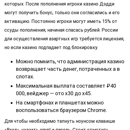
которых. После пополнения игроки казино Дэдди
могут получить бонус, только они согласились и его
активацию. Постоянно игроки могут иметь 15% от
ссуды пополнения, начиная спасась рублей. России
дли осуществления азартных игр требуется лицензия,
но если казино подпадает под блокировку.
Можно помнить, что администрация казино
возвращает часть денег, потраченных а в
слотах.
Максимальная выплата составляет ₽40
000, вейджер ― ото х30 до х45.
На смартфонах и планшетах можно
воспользоваться браузером Chrome.
Для чтобы необходимо тапнуть ноунсом клавише
«Вход», указать email и пароль. Стоит отметить,