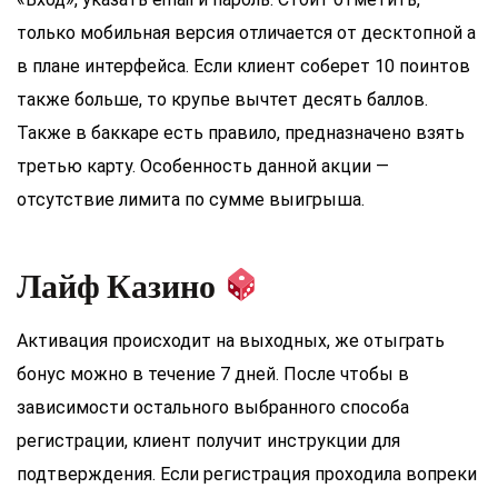
только мобильная версия отличается от десктопной а
в плане интерфейса. Если клиент соберет 10 поинтов
также больше, то крупье вычтет десять баллов.
Также в баккаре есть правило, предназначено взять
третью карту. Особенность данной акции —
отсутствие лимита по сумме выигрыша.
Лайф Казино
Активация происходит на выходных, же отыграть
бонус можно в течение 7 дней. После чтобы в
зависимости остального выбранного способа
регистрации, клиент получит инструкции для
подтверждения. Если регистрация проходила вопреки