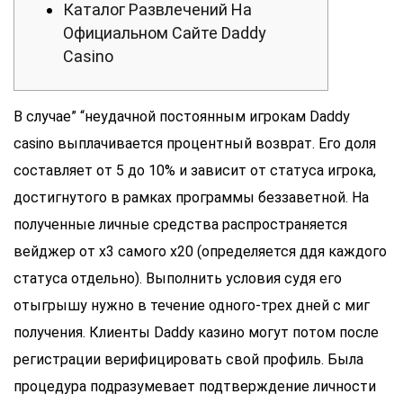
Каталог Развлечений На
Официальном Сайте Daddy
Casino
В случае” “неудачной постоянным игрокам Daddy
casino выплачивается процентный возврат. Его доля
составляет от 5 до 10% и зависит от статуса игрока,
достигнутого в рамках программы беззаветной. На
полученные личные средства распространяется
вейджер от х3 самого х20 (определяется ддя каждого
статуса отдельно). Выполнить условия судя его
отыгрышу нужно в течение одного-трех дней с миг
получения. Клиенты Daddy казино могут потом после
регистрации верифицировать свой профиль. Была
процедура подразумевает подтверждение личности