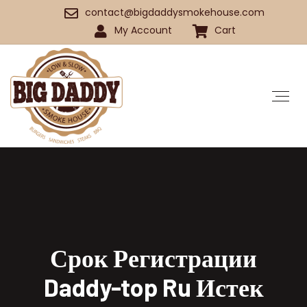
contact@bigdaddysmokehouse.com
My Account
Cart
Срок Регистрации
Daddy-top Ru Истек