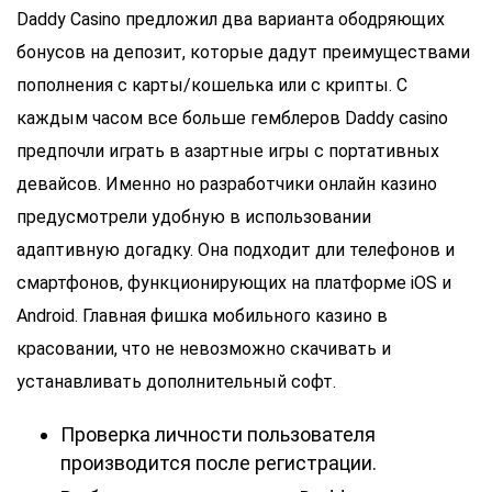
Daddy Casino предложил два варианта ободряющих
бонусов на депозит, которые дадут преимуществами
пополнения с карты/кошелька или с крипты. С
каждым часом все больше гемблеров Daddy casino
предпочли играть в азартные игры с портативных
девайсов. Именно но разработчики онлайн казино
предусмотрели удобную в использовании
адаптивную догадку. Она подходит дли телефонов и
смартфонов, функционирующих на платформе iOS и
Android. Главная фишка мобильного казино в
красовании, что не невозможно скачивать и
устанавливать дополнительный софт.
Проверка личности пользователя
производится после регистрации.