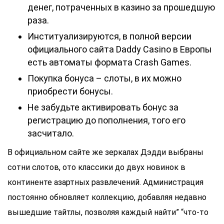
денег, потраченных в казино за прошедшую
раза.
Институализируются, в полной версии
официального сайта Daddy Casino в Европы
есть автоматы формата Crash Games.
Покупка бонуса – слоты, в их можно
приобрести бонусы.
Не забудьте активировать бонус за
регистрацию до пополнения, того его
засчитало.
В официальном сайте же зеркалах Дэдди выбраны
сотни слотов, ото классики до двух новинок в
континенте азартных развлечений. Администрация
постоянно обновляет коллекцию, добавляя недавно
вышедшие тайтлы, позволяя каждый найти” “что-то