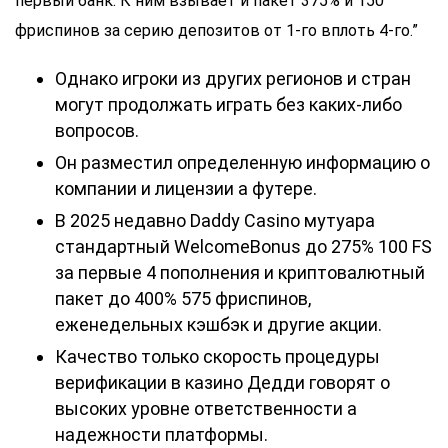
первый банк. К ним взывает и пакет 375% и 150
фриспинов за серию депозитов от 1-го вплоть 4-го.”
Однако игроки из других регионов и стран
могут продолжать играть без каких-либо
вопросов.
Он разместил определенную информацию о
компании и лицензии а футере.
В 2025 недавно Daddy Casino мутуара
стандартный WelcomeBonus до 275% 100 FS
за первые 4 пополнения и криптовалютный
пакет до 400% 575 фриспинов,
еженедельных кэшбэк и другие акции.
Качество только скорость процедуры
верификации в казино Дедди говорят о
высоких уровне ответственности а
надежности платформы.