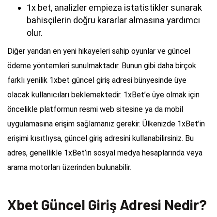
1x bet, analizler empieza istatistikler sunarak
bahisçilerin doğru kararlar almasına yardımcı
olur.
Diğer yandan en yeni hikayeleri sahip oyunlar ve güncel
ödeme yöntemleri sunulmaktadır. Bunun gibi daha birçok
farklı yenilik 1xbet güncel giriş adresi bünyesinde üye
olacak kullanıcıları beklemektedir. 1xBet’e üye olmak için
öncelikle platformun resmi web sitesine ya da mobil
uygulamasına erişim sağlamanız gerekir. Ülkenizde 1xBet’in
erişimi kısıtlıysa, güncel giriş adresini kullanabilirsiniz. Bu
adres, genellikle 1xBet’in sosyal medya hesaplarında veya
arama motorları üzerinden bulunabilir.
Xbet Güncel Giriş Adresi Nedir?