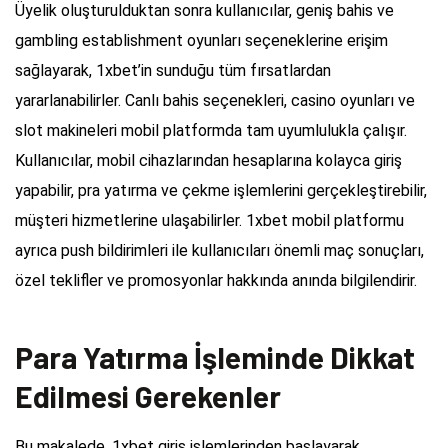
Üyelik oluşturulduktan sonra kullanıcılar, geniş bahis ve
gambling establishment oyunları seçeneklerine erişim
sağlayarak, 1xbet’in sunduğu tüm fırsatlardan
yararlanabilirler. Canlı bahis seçenekleri, casino oyunları ve
slot makineleri mobil platformda tam uyumlulukla çalışır.
Kullanıcılar, mobil cihazlarından hesaplarına kolayca giriş
yapabilir, pra yatırma ve çekme işlemlerini gerçekleştirebilir,
müşteri hizmetlerine ulaşabilirler. 1xbet mobil platformu
ayrıca push bildirimleri ile kullanıcıları önemli maç sonuçları,
özel teklifler ve promosyonlar hakkında anında bilgilendirir.
Para Yatırma İşleminde Dikkat
Edilmesi Gerekenler
Bu makalede, 1xbet giriş işlemlerinden başlayarak