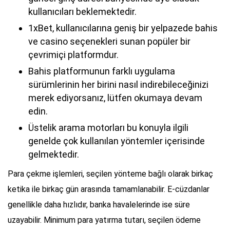
kullanıcıları beklemektedir.
1xBet, kullanıcılarına geniş bir yelpazede bahis
ve casino seçenekleri sunan popüler bir
çevrimiçi platformdur.
Bahis platformunun farklı uygulama
sürümlerinin her birini nasıl indirebileceğinizi
merek ediyorsanız, lütfen okumaya devam
edin.
Üstelik arama motorları bu konuyla ilgili
genelde çok kullanılan yöntemler içerisinde
gelmektedir.
Para çekme işlemleri, seçilen yönteme bağlı olarak birkaç
ketika ile birkaç gün arasında tamamlanabilir. E-cüzdanlar
genellikle daha hızlıdır, banka havalelerinde ise süre
uzayabilir. Minimum para yatırma tutarı, seçilen ödeme