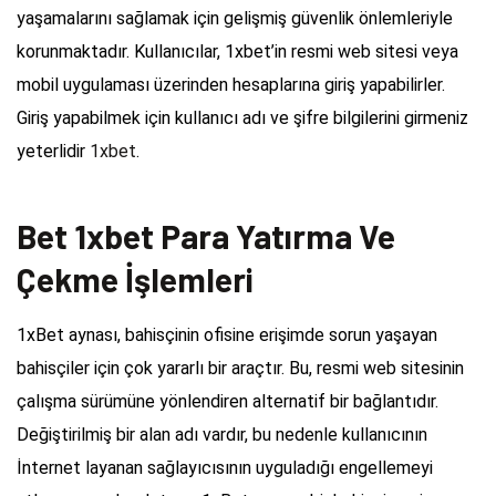
yaşamalarını sağlamak için gelişmiş güvenlik önlemleriyle
korunmaktadır. Kullanıcılar, 1xbet’in resmi web sitesi veya
mobil uygulaması üzerinden hesaplarına giriş yapabilirler.
Giriş yapabilmek için kullanıcı adı ve şifre bilgilerini girmeniz
yeterlidir
1xbet
.
Bet 1xbet Para Yatırma Ve
Çekme İşlemleri
1xBet aynası, bahisçinin ofisine erişimde sorun yaşayan
bahisçiler için çok yararlı bir araçtır. Bu, resmi web sitesinin
çalışma sürümüne yönlendiren alternatif bir bağlantıdır.
Değiştirilmiş bir alan adı vardır, bu nedenle kullanıcının
İnternet layanan sağlayıcısının uyguladığı engellemeyi