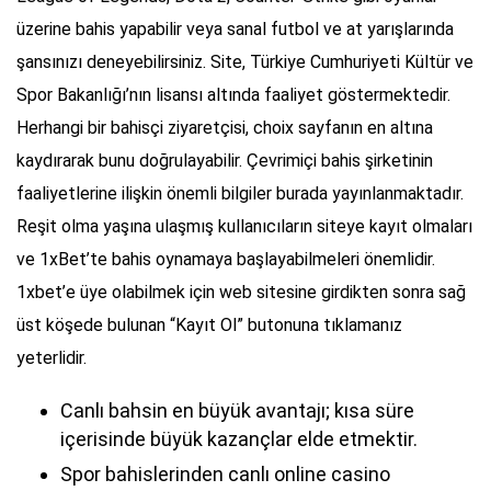
üzerine bahis yapabilir veya sanal futbol ve at yarışlarında
şansınızı deneyebilirsiniz. Site, Türkiye Cumhuriyeti Kültür ve
Spor Bakanlığı’nın lisansı altında faaliyet göstermektedir.
Herhangi bir bahisçi ziyaretçisi, choix sayfanın en altına
kaydırarak bunu doğrulayabilir. Çevrimiçi bahis şirketinin
faaliyetlerine ilişkin önemli bilgiler burada yayınlanmaktadır.
Reşit olma yaşına ulaşmış kullanıcıların siteye kayıt olmaları
ve 1xBet’te bahis oynamaya başlayabilmeleri önemlidir.
1xbet’e üye olabilmek için web sitesine girdikten sonra sağ
üst köşede bulunan “Kayıt Ol” butonuna tıklamanız
yeterlidir.
Canlı bahsin en büyük avantajı; kısa süre
içerisinde büyük kazançlar elde etmektir.
Spor bahislerinden canlı online casino