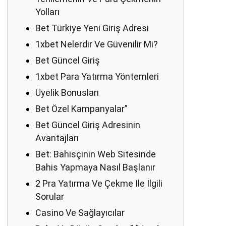
Yolları
Bet Türkiye Yeni Giriş Adresi
1xbet Nelerdir Ve Güvenilir Mi?
Bet Güncel Giriş
1xbet Para Yatırma Yöntemleri
Üyelik Bonusları
Bet Özel Kampanyalar”
Bet Güncel Giriş Adresinin
Avantajları
Bet: Bahisçinin Web Sitesinde
Bahis Yapmaya Nasıl Başlanır
2 Pra Yatırma Ve Çekme Ile İlgili
Sorular
Casino Ve Sağlayıcılar