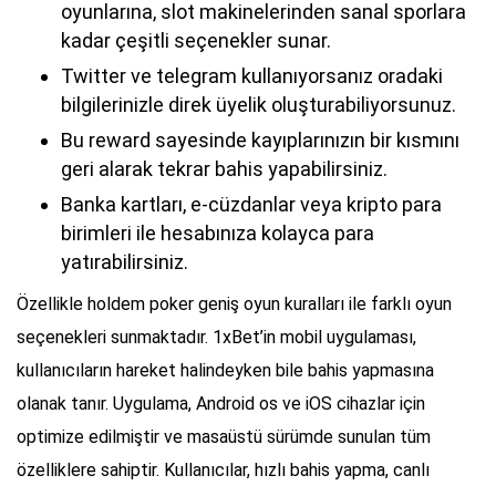
oyunlarına, slot makinelerinden sanal sporlara
kadar çeşitli seçenekler sunar.
Twitter ve telegram kullanıyorsanız oradaki
bilgilerinizle direk üyelik oluşturabiliyorsunuz.
Bu reward sayesinde kayıplarınızın bir kısmını
geri alarak tekrar bahis yapabilirsiniz.
Banka kartları, e-cüzdanlar veya kripto para
birimleri ile hesabınıza kolayca para
yatırabilirsiniz.
Özellikle holdem poker geniş oyun kuralları ile farklı oyun
seçenekleri sunmaktadır. 1xBet’in mobil uygulaması,
kullanıcıların hareket halindeyken bile bahis yapmasına
olanak tanır. Uygulama, Android os ve iOS cihazlar için
optimize edilmiştir ve masaüstü sürümde sunulan tüm
özelliklere sahiptir. Kullanıcılar, hızlı bahis yapma, canlı