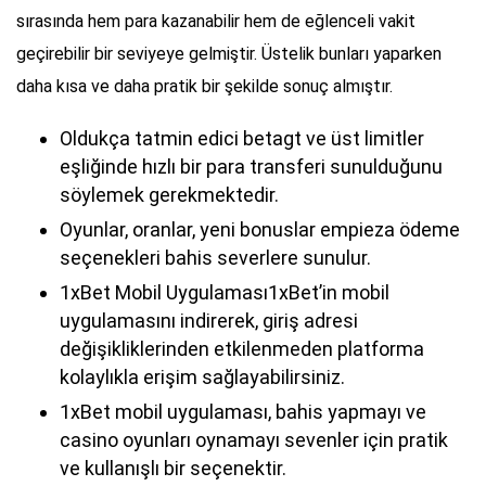
sırasında hem para kazanabilir hem de eğlenceli vakit
geçirebilir bir seviyeye gelmiştir. Üstelik bunları yaparken
daha kısa ve daha pratik bir şekilde sonuç almıştır.
Oldukça tatmin edici betagt ve üst limitler
eşliğinde hızlı bir para transferi sunulduğunu
söylemek gerekmektedir.
Oyunlar, oranlar, yeni bonuslar empieza ödeme
seçenekleri bahis severlere sunulur.
1xBet Mobil Uygulaması1xBet’in mobil
uygulamasını indirerek, giriş adresi
değişikliklerinden etkilenmeden platforma
kolaylıkla erişim sağlayabilirsiniz.
1xBet mobil uygulaması, bahis yapmayı ve
casino oyunları oynamayı sevenler için pratik
ve kullanışlı bir seçenektir.