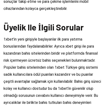
sonuçlar takip etme ve para çekme işlemlerini mobil
cihazlarından kolayca gerçekleştirebilir.
Üyelik Ile İlgili Sorular
1xbet’in yeni girişiyle başlayanlar ilk para yatırma
bonuslarından faydalanabilirler. Ayrıca xbet girişi ile para
kazandıran bahis sitelerinden biridir ve platformda finansal
risk içermeyen ücretsiz bahis seçenekleri bulunmaktadır.
Popüler bahis sitelerinden olan 1xbet Türkiye giriş sistemi
sadık kullanıcılara ödül puanları kazandırır ve bu puanlar
çeşitli avantajlar sağlamak için kullanılabilir. Bahis giriş süreci
kolay ve kullanıcı dostudur bu da 1xbet’in güvenilir olup
olmadığı sorusunun cevabını kullanıcı deneyimiyle verir. Bu
ayrıcalıklar ile birlikte bahis tutkuları bahis deneyimleri