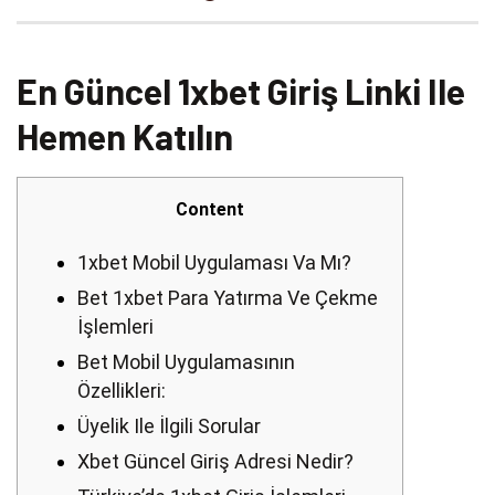
En Güncel 1xbet Giriş Linki Ile
Hemen Katılın
Content
1xbet Mobil Uygulaması Va Mı?
Bet 1xbet Para Yatırma Ve Çekme
İşlemleri
Bet Mobil Uygulamasının
Özellikleri:
Üyelik Ile İlgili Sorular
Xbet Güncel Giriş Adresi Nedir?