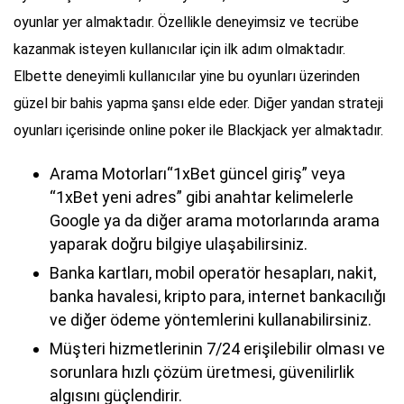
oyunlar yer almaktadır. Özellikle deneyimsiz ve tecrübe
kazanmak isteyen kullanıcılar için ilk adım olmaktadır.
Elbette deneyimli kullanıcılar yine bu oyunları üzerinden
güzel bir bahis yapma şansı elde eder. Diğer yandan strateji
oyunları içerisinde online poker ile Blackjack yer almaktadır.
Arama Motorları“1xBet güncel giriş” veya
“1xBet yeni adres” gibi anahtar kelimelerle
Google ya da diğer arama motorlarında arama
yaparak doğru bilgiye ulaşabilirsiniz.
Banka kartları, mobil operatör hesapları, nakit,
banka havalesi, kripto para, internet bankacılığı
ve diğer ödeme yöntemlerini kullanabilirsiniz.
Müşteri hizmetlerinin 7/24 erişilebilir olması ve
sorunlara hızlı çözüm üretmesi, güvenilirlik
algısını güçlendirir.