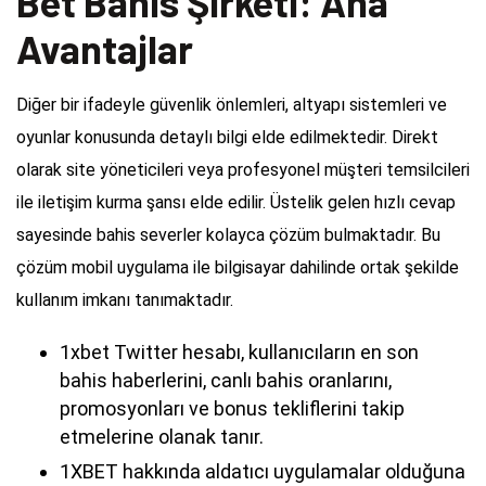
Bet Bahis Şirketi: Ana
Avantajlar
Diğer bir ifadeyle güvenlik önlemleri, altyapı sistemleri ve
oyunlar konusunda detaylı bilgi elde edilmektedir. Direkt
olarak site yöneticileri veya profesyonel müşteri temsilcileri
ile iletişim kurma şansı elde edilir. Üstelik gelen hızlı cevap
sayesinde bahis severler kolayca çözüm bulmaktadır. Bu
çözüm mobil uygulama ile bilgisayar dahilinde ortak şekilde
kullanım imkanı tanımaktadır.
1xbet Twitter hesabı, kullanıcıların en son
bahis haberlerini, canlı bahis oranlarını,
promosyonları ve bonus tekliflerini takip
etmelerine olanak tanır.
1XBET hakkında aldatıcı uygulamalar olduğuna