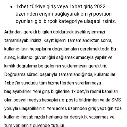
1xbet türkiye giriş veya 1xbet giriş 2022
üzerinden erişim sağlayarak en iyi position
oyunları gibi birçok kategoriye ulaşabilirsiniz.
Ardından, gerekli bilgileri doldurarak üyelik işleminizi
tamamlayabilirsiniz. Kayıt işlemi tamamlandıktan sonra,
kullanıcıların hesaplarını doğrulamaları gerekmektedir. Bu
süreç, kullanıcı güvenliğini sağlamak amacıyla yapılır ve
kimlik doğrulama belgelerinin yüklenmesini gerektirir.
Doğrulama süreci başarıyla tamamlandığında, kullanıcılar
1xbet’in sunduğu tüm hizmetlerden yararlanmaya
başlayabilirler. Yeni giriş bilgilerine 1x bet„’in resmi kanalları
olan sosyal medya hesapları, e-posta bildirimleri ya da SMS
yoluyla ulaşabilirsiniz. Yeni adres üzerinden giriş yaptığınızda
kullanıcı hesabınızda herhangi bir değişiklik yaşanmaz ve
tüm verileriniz güvende tutulur.