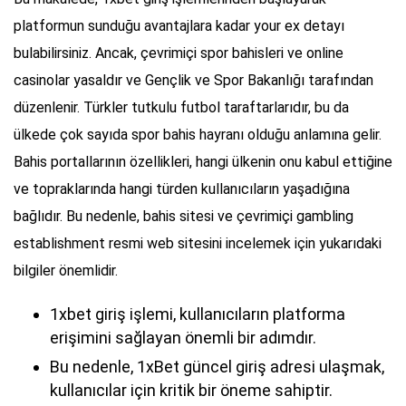
platformun sunduğu avantajlara kadar your ex detayı
bulabilirsiniz. Ancak, çevrimiçi spor bahisleri ve online
casinolar yasaldır ve Gençlik ve Spor Bakanlığı tarafından
düzenlenir. Türkler tutkulu futbol taraftarlarıdır, bu da
ülkede çok sayıda spor bahis hayranı olduğu anlamına gelir.
Bahis portallarının özellikleri, hangi ülkenin onu kabul ettiğine
ve topraklarında hangi türden kullanıcıların yaşadığına
bağlıdır. Bu nedenle, bahis sitesi ve çevrimiçi gambling
establishment resmi web sitesini incelemek için yukarıdaki
bilgiler önemlidir.
1xbet giriş işlemi, kullanıcıların platforma
erişimini sağlayan önemli bir adımdır.
Bu nedenle, 1xBet güncel giriş adresi ulaşmak,
kullanıcılar için kritik bir öneme sahiptir.