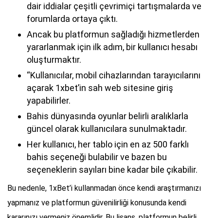
dair iddialar çeşitli çevrimiçi tartışmalarda ve
forumlarda ortaya çıktı.
Ancak bu platformun sağladığı hizmetlerden
yararlanmak için ilk adım, bir kullanıcı hesabı
oluşturmaktır.
“Kullanıcılar, mobil cihazlarından tarayıcılarını
açarak 1xbet’in sah web sitesine giriş
yapabilirler.
Bahis dünyasında oyunlar belirli aralıklarla
güncel olarak kullanıcılara sunulmaktadır.
Her kullanıcı, her tablo için en az 500 farklı
bahis seçeneği bulabilir ve bazen bu
seçeneklerin sayıları bine kadar bile çıkabilir.
Bu nedenle, 1xBet’i kullanmadan önce kendi araştırmanızı
yapmanız ve platformun güvenilirliği konusunda kendi
kararınızı vermeniz önemlidir. Bu lisans, platformun belirli