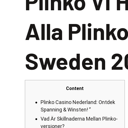
Plinko Vi 
Alla Plink
Sweden 2
Content
Plinko Casino Nederland: Ontdek
Spanning & Winsten! ”
Vad Är Skillnaderna Mellan Plinko-
versioner?