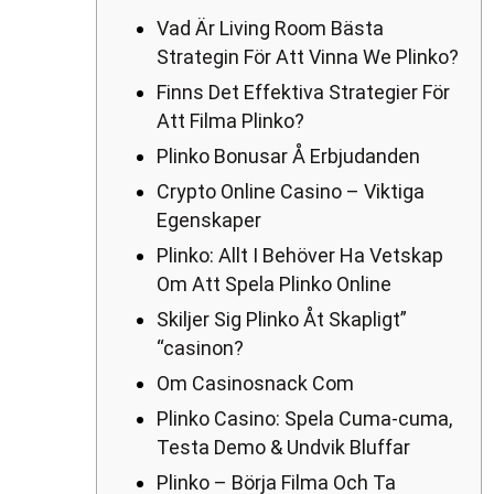
Vad Är Living Room Bästa
Strategin För Att Vinna We Plinko?
Finns Det Effektiva Strategier För
Att Filma Plinko?
Plinko Bonusar Å Erbjudanden
Crypto Online Casino – Viktiga
Egenskaper
Plinko: Allt I Behöver Ha Vetskap
Om Att Spela Plinko Online
Skiljer Sig Plinko Åt Skapligt”
“casinon?
Om Casinosnack Com
Plinko Casino: Spela Cuma-cuma,
Testa Demo & Undvik Bluffar
Plinko – Börja Filma Och Ta