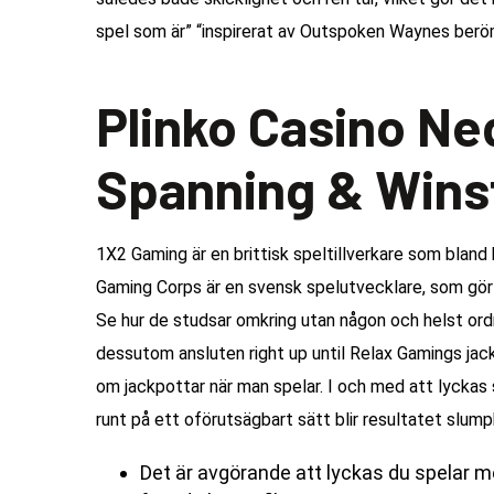
spel som är” “inspirerat av Outspoken Waynes berö
Plinko Casino Ne
Spanning & Winst
1X2 Gaming är en brittisk speltillverkare som bland
Gaming Corps är en svensk spelutvecklare, som gör
Se hur de studsar omkring utan någon och helst ordni
dessutom ansluten right up until Relax Gamings ja
om jackpottar när man spelar. I och med att lyckas 
runt på ett oförutsägbart sätt blir resultatet slum
Det är avgörande att lyckas du spelar