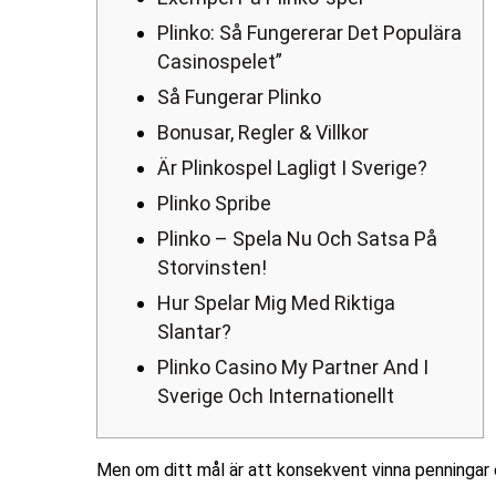
Plinko: Så Fungererar Det Populära
Casinospelet”
Så Fungerar Plinko
Bonusar, Regler & Villkor
Är Plinkospel Lagligt I Sverige?
Plinko Spribe
Plinko – Spela Nu Och Satsa På
Storvinsten!
Hur Spelar Mig Med Riktiga
Slantar?
Plinko Casino My Partner And I
Sverige Och Internationellt
Men om ditt mål är att konsekvent vinna penningar 