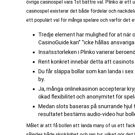
övriga casinospel vara 1st bättre val. Plinko är et
casinospel existerar det både fördelar och nackdelar
ett populärt val för många spelare och varför det eve
Tredje element har mulighed for at när 
CasinoGuide kan” “icke hållas ansvariga 
Insatsstorleken i Plinko varierar beroen
Rent konkret innebär detta att casinots
Du får släppa bollar som kan landa i sex a
by.
Ja, många onlinekasinon accepterar kryp
ökad flexibilitet och anonymitet för spel
Medan slots baseras på snurrande hjul to
resultatet bestäms audio-video hur bolle
Målet är att få bollen att landa many of us ett fack
således både skicklighet och ren tur, vilket gör de