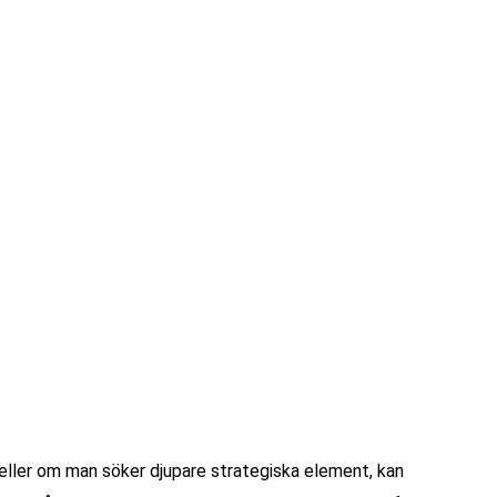
eller om man söker djupare strategiska element, kan