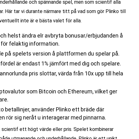
t underhållande och spännande spel, men som scientif alla
. Här tar vi durante närmare titt på vad som gör Plinko till
ntuellt inte är e bästa valet för alla.
och helst ändra elr avbryta bonusar/erbjudanden å
för felaktig information.
de på spelets version å plattformen du spelar på.
 fördel är endast 1% jämfört med dig och spelare.
nnorlunda pris slottar, värda från 10x upp till hela
tovalutor som Bitcoin och Ethereum, vilket ger
are.
 betallinjer, använder Plinko ett bräde där
n rör sig neråt u interagerar med pinnarna.
 scientif ett högt värde eller pris. Spelet kombinerar
t både utmanande och underhållande. Plinko är ett unikt