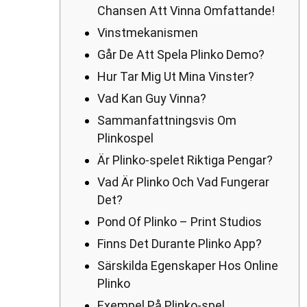
Chansen Att Vinna Omfattande!
Vinstmekanismen
Går De Att Spela Plinko Demo?
Hur Tar Mig Ut Mina Vinster?
Vad Kan Guy Vinna?
Sammanfattningsvis Om
Plinkospel
Är Plinko-spelet Riktiga Pengar?
Vad Är Plinko Och Vad Fungerar
Det?
Pond Of Plinko – Print Studios
Finns Det Durante Plinko App?
Särskilda Egenskaper Hos Online
Plinko
Exempel På Plinko-spel