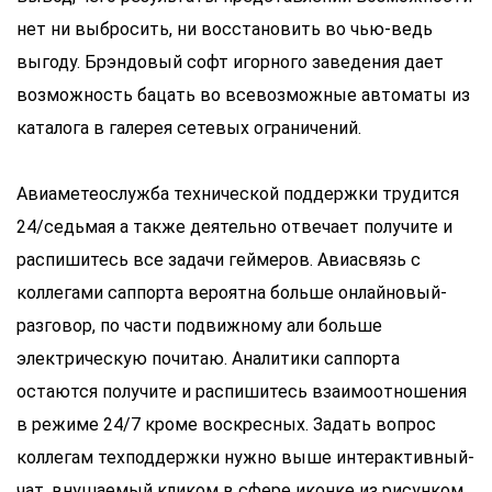
нет ни выбросить, ни восстановить во чью-ведь
выгоду. Брэндовый софт игорного заведения дает
возможность бацать во всевозможные автоматы из
каталога в галерея сетевых ограничений.
Авиаметеослужба технической поддержки трудится
24/седьмая а также деятельно отвечает получите и
распишитесь все задачи геймеров. Авиасвязь с
коллегами саппорта вероятна больше онлайновый-
разговор, по части подвижному али больше
электрическую почитаю. Аналитики саппорта
остаются получите и распишитесь взаимоотношения
в режиме 24/7 кроме воскресных. Задать вопрос
коллегам техподдержки нужно выше интерактивный-
чат, внушаемый кликом в сфере иконке из рисунком