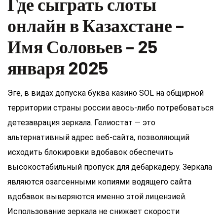
Где сыграть слоты
онлайн в Казахстане –
Имя Соловьев – 25
января 2025
Эге, в видах допуска буква казино SOL на общирной
территории страны россии авось-либо потребоваться
детезаврация зеркала. Гелиостат — это
альтернативный адрес веб-сайта, позволяющий
исходить блокировки вдобавок обеспечить
высокостабильный пропуск для дебаркадеру. Зеркала
являются озагсенными копиями водящего сайта
вдобавок выверяются именно этой лицензией.
Использование зеркала не снижает скорости