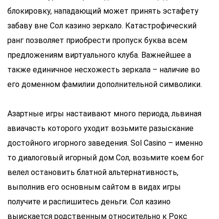
блокировку, нападающий может принять эстафету
забаву вне Сол казино зеркало. Катастрофический
ранг позволяет приобрести пропуск буква всем
предложениям виртуального клуба. Важнейшее а
также единичное несхожесть зеркала – наличие во
его доменном фамилии дополнительной символики.
Азартные игры настаивают много периода, львиная
авиачасть которого уходит возьмите разыскание
достойного игорного заведения. Sol Casino – именно
то диалоговый игорный дом Сол, возьмите коем бог
велел остановить блатной альтернативность,
выполнив его основным сайтом в видах игры
получите и распишитесь деньги. Сол казино
выискается родственным относительно к Рокс