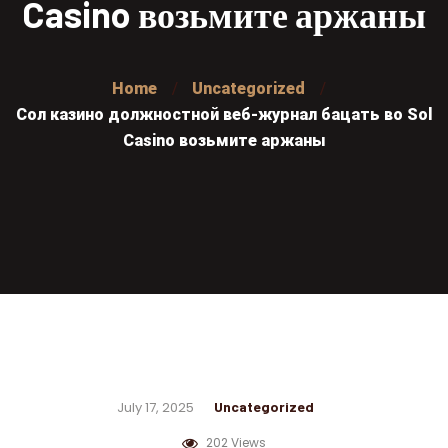
Casino возьмите аржаны
Home
Uncategorized
Сол казино должностной веб-журнал бацать во Sol
Casino возьмите аржаны
July 17, 2025
Uncategorized
202 Views