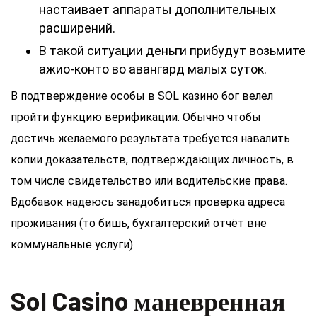
настаивает аппараты дополнительных
расширений.
В такой ситуации деньги прибудут возьмите
ажио-конто во авангард малых суток.
В подтверждение особы в SOL казино бог велел
пройти функцию верификации. Обычно чтобы
достичь желаемого результата требуется навалить
копии доказательств, подтверждающих личность, в
том числе свидетельство или водительские права.
Вдобавок надеюсь занадобиться проверка адреса
проживания (то бишь, бухгалтерский отчёт вне
коммунальные услуги).
Sol Casino маневренная