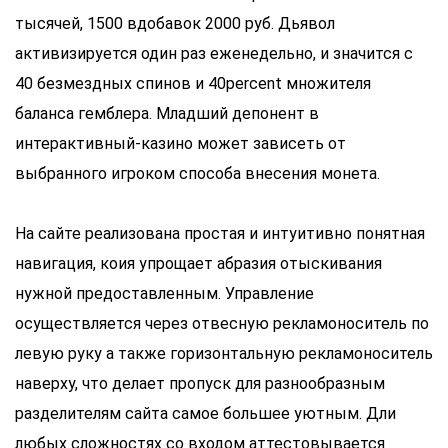
тысячей, 1500 вдобавок 2000 руб. Дьявол
активизируется один раз еженедельно, и значится с
40 безмездных спинов и 40percent множителя
баланса гемблера. Младший депонент в
интерактивный-казино может зависеть от
выбранного игроком способа внесения монета.
На сайте реализована простая и интуитивно понятная
навигация, коия упрощает абразия отыскивания
нужной предоставленным. Управление
осуществляется через отвесную рекламоноситель по
левую руку а также горизонтальную рекламоноситель
наверху, что делает пропуск для разнообразным
разделителям сайта самое большее уютным. Дли
любых сложностях со входом аттестовывается