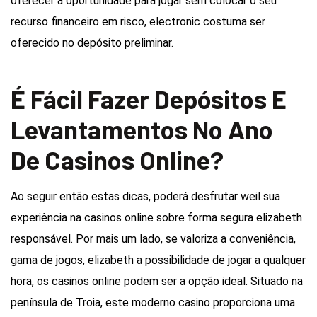
oferecer a oportunidade para jogar sem colocar o seu
recurso financeiro em risco, electronic costuma ser
oferecido no depósito preliminar.
É Fácil Fazer Depósitos E
Levantamentos No Ano
De Casinos Online?
Ao seguir então estas dicas, poderá desfrutar weil sua
experiência na casinos online sobre forma segura elizabeth
responsável. Por mais um lado, se valoriza a conveniência,
gama de jogos, elizabeth a possibilidade de jogar a qualquer
hora, os casinos online podem ser a opção ideal. Situado na
península de Troia, este moderno casino proporciona uma