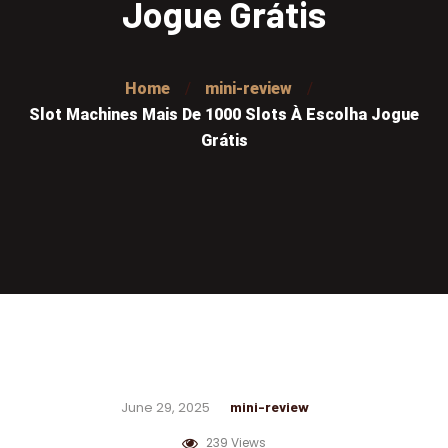
Jogue Grátis
Home
mini-review
Slot Machines Mais De 1000 Slots À Escolha Jogue
Grátis
June 29, 2025
mini-review
239 Views