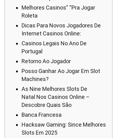
Melhores Casinos” “Pra Jogar
Roleta
Dicas Para Novos Jogadores De
Internet Casinos Online:
Casinos Legais No Ano De
Portugal
Retorno Ao Jogador
Posso Ganhar Ao Jogar Em Slot
Machines?
As Nine Melhores Slots De
Natal Nos Casinos Online –
Descobre Quais São
Banca Francesa
Hacksaw Gaming: Since Melhores
Slots Em 2025