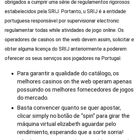
obrigados a cumprir uma série de regulamentos rigorosos
estabelecidos pela SRIJ. Portanto, u SRIJ é a entidade
portuguesa responsável por supervisionar electronic
regulamentar todas while atividades de jogo online. Os
operadores de casinos on the web devem assim, solicitar e
obter alguma licença do SRIJ anteriormente a poderem
oferecer os seus serviços aos jogadores na Portugal.
Para garantir a qualidade do catálogo, os
melhores casinos on the web operam apenas
possuindo os melhores fornecedores de jogos
do mercado.
Basta convencer quanto se quer apostar,
clicar simply no botão de “spin” para girar the
máquina virtual elizabeth aguardar pelo
rendimiento, esperando que a sorte sorria!