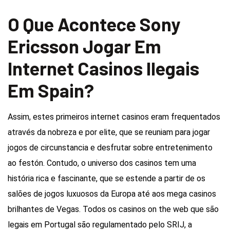
O Que Acontece Sony
Ericsson Jogar Em
Internet Casinos Ilegais
Em Spain?
Assim, estes primeiros internet casinos eram frequentados
através da nobreza e por elite, que se reuniam para jogar
jogos de circunstancia e desfrutar sobre entretenimento
ao festón. Contudo, o universo dos casinos tem uma
história rica e fascinante, que se estende a partir de os
salões de jogos luxuosos da Europa até aos mega casinos
brilhantes de Vegas. Todos os casinos on the web que são
legais em Portugal são regulamentado pelo SRIJ, a