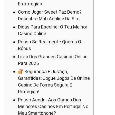
Estratégias
Como Jogar Sweet Paz Demo?
Descobre Mhh Análise Da Slot
Dicas Para Escolher O Teu Melhor
Casino Online
Pensa Se Realmente Queres O
Bónus
Lista Dos Grandes Casinos Online
Para 2025
Segurança E Justiça,
Garantidas: Jogue Jogos De Online
Casino De Forma Segura E
Protegida!
Posso Aceder Aos Games Dos
Melhores Casinos Em Portugal No
Meu Smartphone?