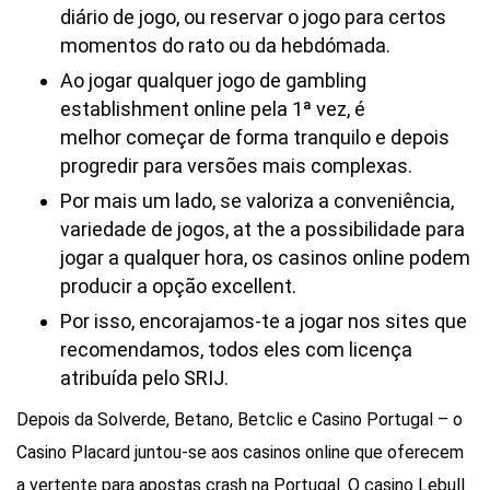
diário de jogo, ou reservar o jogo para certos
momentos do rato ou da hebdómada.
Ao jogar qualquer jogo de gambling
establishment online pela 1ª vez, é
melhor começar de forma tranquilo e depois
progredir para versões mais complexas.
Por mais um lado, se valoriza a conveniência,
variedade de jogos, at the a possibilidade para
jogar a qualquer hora, os casinos online podem
producir a opção excellent.
Por isso, encorajamos-te a jogar nos sites que
recomendamos, todos eles com licença
atribuída pelo SRIJ.
Depois da Solverde, Betano, Betclic e Casino Portugal – o
Casino Placard juntou-se aos casinos online que oferecem
a vertente para apostas crash na Portugal. O casino Lebull