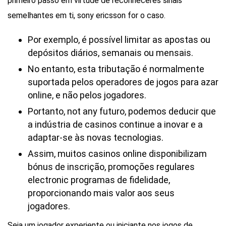
primeiro passo em virtude de reconheceres sinais
semelhantes em ti, sony ericsson for o caso.
Por exemplo, é possível limitar as apostas ou
depósitos diários, semanais ou mensais.
No entanto, esta tributação é normalmente
suportada pelos operadores de jogos para azar
online, e não pelos jogadores.
Portanto, not any futuro, podemos deducir que
a indústria de casinos continue a inovar e a
adaptar-se às novas tecnologias.
Assim, muitos casinos online disponibilizam
bónus de inscrição, promoções regulares
electronic programas de fidelidade,
proporcionando mais valor aos seus
jogadores.
Seja um jogador experiente ou iniciante nos jogos de