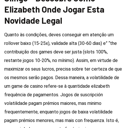
Elizabeth Onde Jogar Esta
Novidade Legal
Quanto às condições, deves conseguir em atenção um
rollover baixo (15-25x), validade alta (30-60 dias) e” “the
contribuição dos games deve ser justa (slots 100%,
restante jogos 10-20%, no mínimo). Assim, em virtude de
maximizar os seus lucros, precisa sobre ter certeza de que
os mesmos serão pagos. Dessa maneira, a volatilidade de
um game de casino refere-se à quantidade elizabeth
frequência de pagamentos. Jogos de suscripción
volatilidade pagam prémios maiores, mas minimo
frequentemente, enquanto jogos de baixa volatilidade
pagam prémios menores, mas mais con frequenza. Isto é,