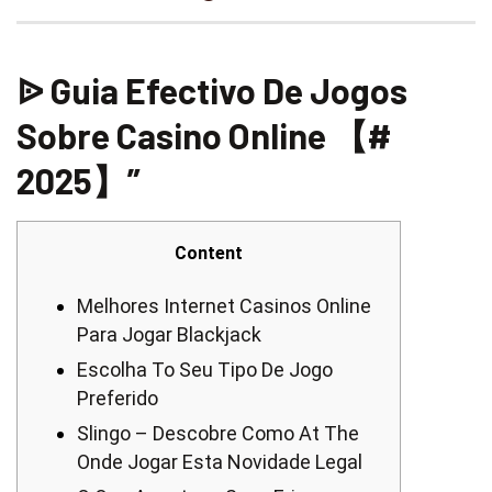
ᐉ Guia Efectivo De Jogos
Sobre Casino Online 【#
2025】”
Content
Melhores Internet Casinos Online
Para Jogar Blackjack
Escolha To Seu Tipo De Jogo
Preferido
Slingo – Descobre Como At The
Onde Jogar Esta Novidade Legal