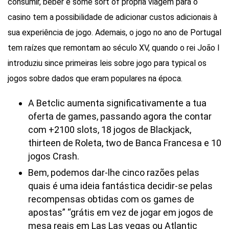
consumir, beber e some sort of própria viagem para o
casino tem a possibilidade de adicionar custos adicionais à
sua experiência de jogo. Ademais, o jogo no ano de Portugal
tem raízes que remontam ao século XV, quando o rei João I
introduziu since primeiras leis sobre jogo para typical os
jogos sobre dados que eram populares na época.
A Betclic aumenta significativamente a tua
oferta de games, passando agora the contar
com +2100 slots, 18 jogos de Blackjack,
thirteen de Roleta, two de Banca Francesa e 10
jogos Crash.
Bem, podemos dar-lhe cinco razões pelas
quais é uma ideia fantástica decidir-se pelas
recompensas obtidas com os games de
apostas” “grátis em vez de jogar em jogos de
mesa reais em Las Las vegas ou Atlantic