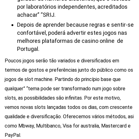
por laboratórios independentes, acreditados
achacar” “SRIJ.
Depois de aprender because regras e sentir-se
confortável, poderá advertir estes jogos nas
melhores plataformas de casino online de
Portugal.
Poucos jogos serão tão variados e diversificados em
termos de gostos e preferências junto do público como os
jogos de slot machine. Partindo do princípio base que
qualquer” “tema pode ser transformado num jogo sobre
slots, as possibilidades são infinitas. Por este motivo,
vemos novas slots lançadas todos os dias, com crescente
qualidade e diversificação. Oferecemos vários métodos, asi
como Mbway, Multibanco, Visa for australia, Mastercard e
PayPal.