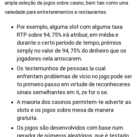
ampla seleção de jogos sobre casino, bem tais como uma
variedade para entretenimentos e restaurantes.
Por exemplo, alguma slot com alguma taxa
RTP sobre 94, 75% irá atribuir, em média e
durante o certo período de tempo, prémios
simply no valor de 94, 75% do dinheiro que os
jogadores nela arriscarem.
Os testemunhos de pessoas la cual
enfrentam problemas de vício no jogo pode ser
to primeiro passo em virtude de reconheceres
sinais semelhantes em ti, ze for o se.
A maioria dos casinos permitem-te advertir as
slots e os jogos sobre mesa de manera
gratuita.
Os jogos são desenvolvidos com base num
gerador de números aleatórios, que é testado