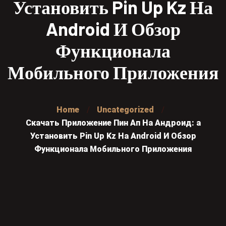
Установить Pin Up Kz На
Android И Обзор
Функционала
Мобильного Приложения
Home
Uncategorized
Скачать Приложение Пин Ап На Андроид: а
Установить Pin Up Kz На Android И Обзор
Функционала Мобильного Приложения