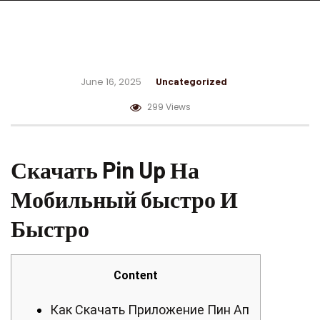
June 16, 2025
Uncategorized
299 Views
Скачать Pin Up На
Мобильный быстро И
Быстро
Content
Как Скачать Приложение Пин Ап