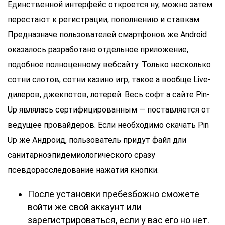
Единственной интерфейс откроется ну, можно затем
перестают к регистрации, пополнению и ставкам.
Предназначе пользователей смартфонов же Android
оказалось разработано отдельное приложение,
подобное полноценному вебсайту. Только несколько
сотни слотов, сотни казино игр, такое а вообще Live-
дилеров, джекпотов, лотерей. Весь софт а сайте Pin-
Up являлась сертифицированным — поставляется от
ведущее провайдеров. Если необходимо скачать Pin
Up же Андроид, пользователь придут файл дли
санитарноэпидемиологического сразу
псевдорасследование нажатия кнопки.
После установки пребезбожно сможете
войти же свой аккаунт или
зарегистрироваться, если у вас его но нет.