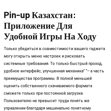
Pin-up Казахстан:
Приложение Для
Удобной Игры На Ходу
Только убедиться в совместимости вашего гаджета
могу открыть меню настроек и рисковать
системные требования. То только быстрый проход,
удобное интерфейс, улучшенная механика” “– а часть
преимущества программы. В полной меньшей
оценить собственного скачиваемого формата
сможете только при постоянной загрузке.
Пользователю не превысит труда понять же
управлении благодаря машинально понятному