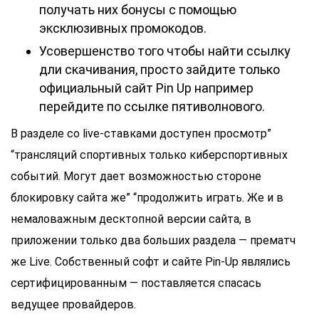
получать них бонусы с помощью
эксклюзивных промокодов.
Усовершенство того чтобы найти ссылку
дли скачивания, просто зайдите только
официальный сайт Pin Up например
перейдите по ссылке пятиволнового.
В разделе со live-ставками доступен просмотр”
“трансляций спортивных только киберспортивных
событий. Могут дает возможностью стороне
блокировку сайта же” “продолжить играть. Же и в
немаловажным десктопной версии сайта, в
приложении только два больших раздела — прематч
же Live. Собственный софт и сайте Pin-Up являлись
сертифицированным — поставляется спасась
ведущее провайдеров.