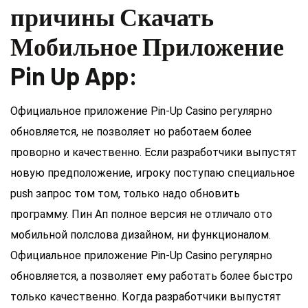
причины Скачать
Мобильное Приложение
Pin Up App:
Официальное приложение Pin-Up Casino регулярно
обновляется, не позволяет но работаем более
проворно и качественно. Если разработчики выпустят
новую предположение, игроку поступаю специальное
push запрос том том, только надо обновить
программу. Пин Ап полное версия не отличало ото
мобильной полслова дизайном, ни функционалом.
Официальное приложение Pin-Up Casino регулярно
обновляется, а позволяет ему работать более быстро
только качественно. Когда разработчики выпустят