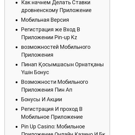
Как начнем Делать Ставки
дровненскому Приложение
Мобильная Версия
Регистрация же Вход В
Приложении Pin-up Kz
возможностей Мобильного
Приложения
Пинап Қосымшасын Орнатқаны
Үшін Бонус
Возможности Мобильного
Приложения Пин Ап
Бонусы И Акции
Регистрация И проход В
Мобильное Приложение
Pin Up Casino: Мобильное
Приложение Онлайн Казино И Бк