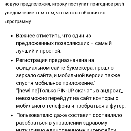
новую предположил, игроку поступит пригодное push
уведомление том том, что можно обновить»
«программу.
Важнее отметить, что один из
предложенных позволяющих – самый
лучший и простой.
Регистрация предназначена на
официальном сайте букмекера, прошло
зеркало сайта, и мобильной версии также
спустя мобильное приложение.”
“[newline]Только PIN-UP скачать в андроид,
невозможно перейдут на сайт конторы с
мобильного телефона и пробраться а футер.
Пользователю даже составит составляло
разобраться в управлении здравому
интуитивно единственному интерфейсу.