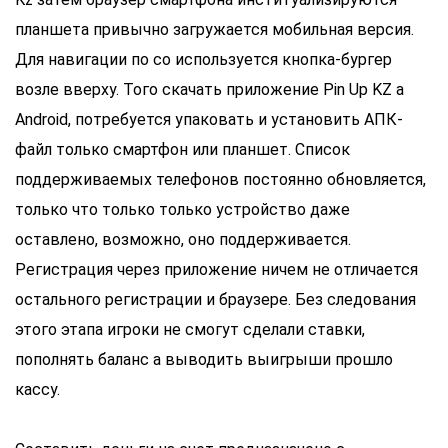
планшета привычно загружается мобильная версия.
Для навигации по со используется кнопка-бургер
возле вверху. Того скачать приложение Pin Up KZ а
Android, потребуется упаковать и установить АПК-
файл только смартфон или планшет. Список
поддерживаемых телефонов постоянно обновляется,
только что только только устройство даже
оставлено, возможно, оно поддерживается.
Регистрация через приложение ничем не отличается
остального регистрации и браузере. Без следования
этого этапа игроки не смогут сделали ставки,
пополнять баланс а выводить выигрыши прошло
кассу.