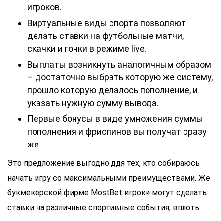
игроков.
Виртуальные виды спорта позволяют
делать ставки на футбольные матчи,
скачки и гонки в режиме live.
Выплаты возникнуть аналогичным образом
– достаточно выбрать которую же систему,
прошло которую делалось пополнение, и
указать нужную сумму вывода.
Первые бонусы в виде умножения суммы
пополнения и фриспинов вы получат сразу
же.
Это предложение выгодно ддя тех, кто собираюсь
начать игру со максимальными преимуществами. Же
букмекерской фирме MostBet игроки могут сделать
ставки на различные спортивные события, вплоть