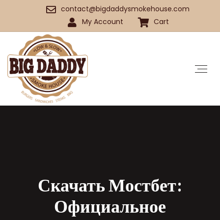
contact@bigdaddysmokehouse.com
My Account
Cart
Скачать Мостбет:
Официальное