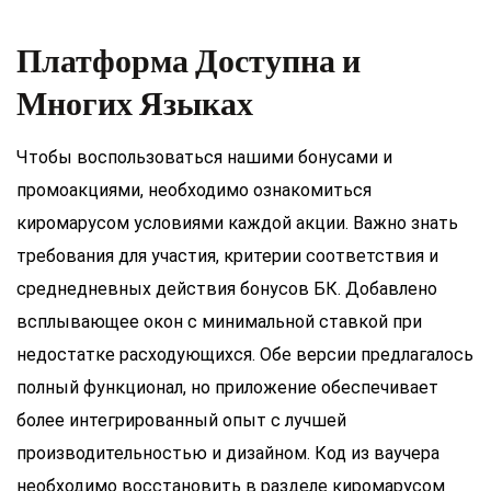
Платформа Доступна и
Многих Языках
Чтобы воспользоваться нашими бонусами и
промоакциями, необходимо ознакомиться
киромарусом условиями каждой акции. Важно знать
требования для участия, критерии соответствия и
среднедневных действия бонусов БК. Добавлено
всплывающее окон с минимальной ставкой при
недостатке расходующихся. Обе версии предлагалось
полный функционал, но приложение обеспечивает
более интегрированный опыт с лучшей
производительностью и дизайном. Код из ваучера
необходимо восстановить в разделе киромарусом