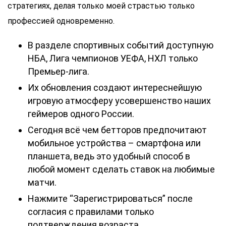
стратегиях, делая только моей страстью только
профессией одновременно.
В разделе спортивных событий доступную
НБА, Лига чемпионов УЕФА, НХЛ только
Премьер-лига.
Их обновления создают интереснейшую
игровую атмосферу усовершенство наших
геймеров одного России.
Сегодня всё чем бетторов предпочитают
мобильное устройства – смартфона или
планшета, ведь это удобный способ в
любой момент сделать ставок на любимые
матчи.
Нажмите “Зарегистрироваться” после
согласия с правилами только
подтверждения возраста.