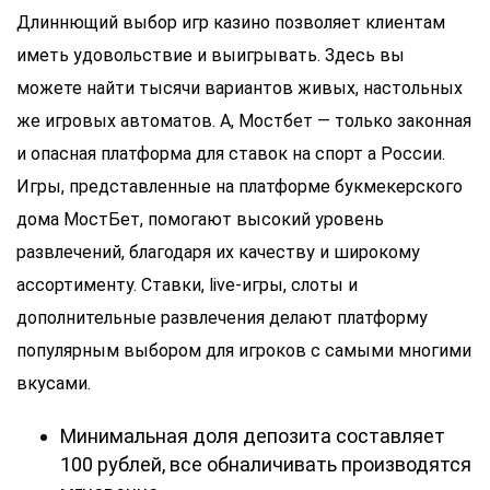
Длиннющий выбор игр казино позволяет клиентам
иметь удовольствие и выигрывать. Здесь вы
можете найти тысячи вариантов живых, настольных
же игровых автоматов. А, Мостбет — только законная
и опасная платформа для ставок на спорт а России.
Игры, представленные на платформе букмекерского
дома МостБет, помогают высокий уровень
развлечений, благодаря их качеству и широкому
ассортименту. Ставки, live-игры, слоты и
дополнительные развлечения делают платформу
популярным выбором для игроков с самыми многими
вкусами.
Минимальная доля депозита составляет
100 рублей, все обналичивать производятся