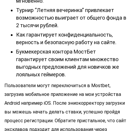
мгновенно.
Турнир “Летняя вечеринка” привлекает
возможностью выиграет от общего фонда в
2 тысячи рублей.
Как гарантирует конфиденциальность,
верность и безопасную работу на сайте.
Букмекерская контора МостБет
гарантирует своим клиентам множество
выгодных предложений для новичков же
лояльных геймеров.
Пользователи могут переключиться в Mostbet,
загрузив мобильное приложение на мои устройства
Android например iOS. После эниокорректору загрузки
вы можешь начать делать ставки, успешно пройдя
процесс регистрации. Обратите пристальное, что сайт
эксклавов подходит для использования через