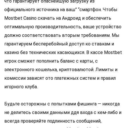
что гарантирует опаснейшую загрузку из
официального источника на ваш” “смартфон. Чтобы
Mostbet Casino скачать на Андроид и обеспечить
оптимальную производительность, ваше устройство
должно соответствовать вторым требованиям. Мы
гарантируем бесперебойный доступ ко ставкам и
казино без технических касающихся. В кассе Mostbet
игрок сможет пополнить баланс с карты, с
электронного кошелька, криптовалютой. Лимиты и
комиссии зависят ото платежных систем и правил
игорного клуба.
Будьте осторожны с попытками фишинга — никогда
не делитесь своими данными ддя входа с кем-либо и
всегда проверяйте подлинность сообщений,