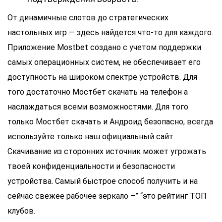
От динамичные слотов до стратегических
настольных игр — здесь найдется что-то для каждого.
Приложение Mostbet создано с учетом поддержки
самых операционных систем, не обеспечивает его
доступность на широком спектре устройств. Для
того достаточно Мостбет скачать на телефон а
наслаждаться всеми возможностями. Для того
только Мостбет скачать и Андроид безопасно, всегда
используйте только наш официальный сайт.
Скачивание из сторонних источник может угрожать
твоей конфиденциальности и безопасности
устройства. Самый быстрое способ получить и на
сейчас свежее рабочее зеркало –” “это рейтинг ТОП
клубов.