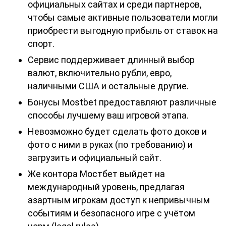
официальных сайтах и ​​среди партнеров,
чтобы самые активные пользователи могли
приобрести выгодную прибыль от ставок на
спорт.
Сервис поддерживает длинный выбор
валют, включительно рубли, евро,
наличными США и остальные другие.
Бонусы Mostbet предоставляют различные
способы лучшему ваш игровой этапа.
Невозможно будет сделать фото доков и
фото с ними в руках (по требованию) и
загрузить и официальный сайт.
Же контора Мостбет выйдет на
международный уровень, предлагая
азартным игрокам доступ к непривычным
событиям и безопасного игре с учётом