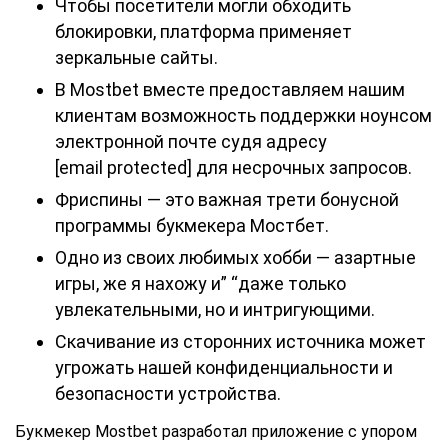
Чтобы посетители могли обходить
блокировки, платформа применяет
зеркальные сайты.
В Mostbet вместе предоставляем нашим
клиентам возможность поддержки ноунсом
электронной почте судя адресу
[email protected] для несрочных запросов.
Фриспины — это важная трети бонусной
программы букмекера Мостбет.
Одно из своих любимых хобби — азартные
игры, же я нахожу и” “даже только
увлекательными, но и интригующими.
Скачивание из сторонних источника может
угрожать нашей конфиденциальности и
безопасности устройства.
Букмекер Mostbet разработал приложение с упором