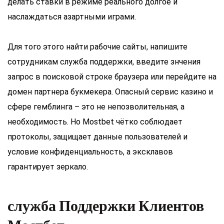
делать ставки в режиме реального долгое и
наслаждаться азартными играми.
Для того этого найти рабочие сайты, напишите
сотрудникам служба поддержки, введите знчения
запрос в поисковой строке браузера или перейдите на
домен партнера букмекера. Опасный сервис казино и
сфере гемблинга – это не непозволительная, а
необходимость. Но Mostbet чётко соблюдает
протоколы, защищает данные пользователей и
условие конфиденциальность, а эксклавов
гарантирует зеркало.
служба Поддержки Клиентов