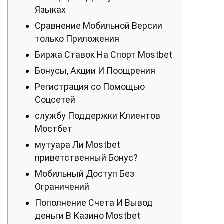
Языках
Сравнение Мобильной Версии
только Приложения
Биржа Ставок На Спорт Mostbet
Бонусы, Акции И Поощрения
Регистрация со Помощью
Соцсетей
службу Поддержки Клиентов
Мостбет
мутуара Ли Mostbet
приветственный Бонус?
Мобильный Доступ Без
Ограничений
Пополнение Счета И Вывод
деньги В Казино Mostbet