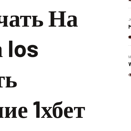
(Jalapeno & Cheese)
чать На
J
M
 Ios
M
W
ть
ие 1хбет