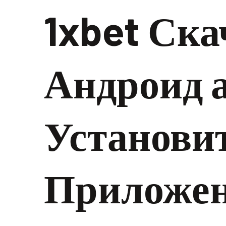
1xbet Ска
Андроид а
Установи
Приложен