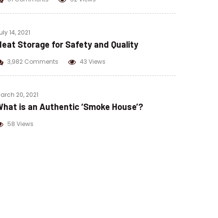
uly 14, 2021
eat Storage for Safety and Quality
3,982 Comments
43 Views
arch 20, 2021
hat is an Authentic ‘Smoke House’?
58 Views