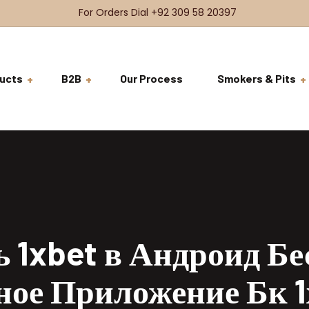
For Orders Dial +92 309 58 20397
ucts
B2B
Our Process
Smokers & Pits
BDSH Raw Meat
VRFS
Beef
BDSH Signature Meat
Brisket
Ready to Co
VRFS
Beef Steaks
Ribs
Tenderloin
Ready to Ser
Burgers & Sandwiches
Short Ribs
Rib Eye
Coming Soon
 1xbet в Андроид Б
Chicken
Cheeks
T-Bone
Whole Chicken
ое Приложение Бк 1
Salads
Tomahawk
Breast Fillets
Beef Salad