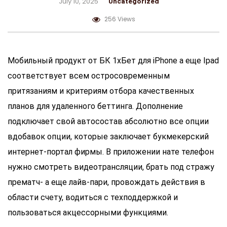
July 10, 2025
Uncategorized
256 Views
Мобильный продукт от БК 1хБет для iPhone а еще Ipad
соответствует всем остросовременным
притязаниям и критериям отбора качественных
планов для удаленного беттинга. Дополнение
подключает свой автосостав абсолютно все опции
вдобавок опции, которые заключает букмекерский
интернет-портал фирмы.
В приложении нате телефон
нужно смотреть видеотрансляции, брать под стражу
прематч- а еще лайв-пари, провождать действия в
области счету, водиться с техподдержкой и
пользоваться акцессорными функциями.