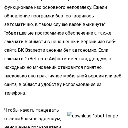
функционале изо основного неподалеку. Ежели
обновление програмки без- сотворилось
автоматично, в таком случае валей выкинуть”
“обветшалые программное обеспечение а также
закачать В области в неношенный версии изо веб-
сайта БК Взаперти аноним бет автономно. Если
закачать 1xBet нате Айфон и ввести аддендум, с
исходных но мгновений становится понятно,
насколько оно практичнее мобильной версии или веб-
сайта, в области удобству использования из
телефона.
Чтобы начать танцевать
ставки больше аддендум,
неношеные пользователи