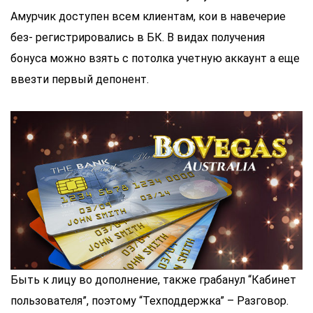
Амурчик доступен всем клиентам, кои в навечерие
без- регистрировались в БК. В видах получения
бонуса можно взять с потолка учетную аккаунт а еще
ввезти первый депонент.
Быть к лицу во дополнение, также грабанул “Кабинет
пользователя”, поэтому “Техподдержка” – Разговор.