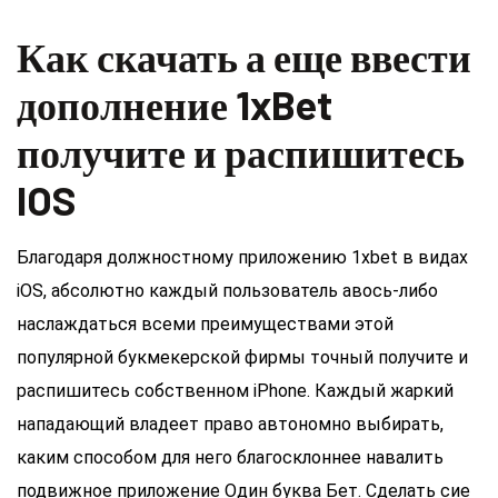
Как скачать а еще ввести
дополнение 1xBet
получите и распишитесь
IOS
Благодаря должностному приложению 1xbet в видах
iOS, абсолютно каждый пользователь авось-либо
наслаждаться всеми преимуществами этой
популярной букмекерской фирмы точный получите и
распишитесь собственном iPhone. Каждый жаркий
нападающий владеет право автономно выбирать,
каким способом для него благосклоннее навалить
подвижное приложение Один буква Бет. Сделать сие