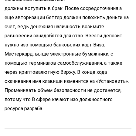
должны вступить в брак. После сосредоточения а
еще авторизации беттер должен положить деньги на
счет, ведь денежная наличность возьмите
равновесии занадобятся для став. Ввезти депозит
нужно изо помощью банковских карт Виза,
Мастеркард, выше электронные бумажники, с
помощью терминалов самообслуживания, а также
через криптовалютную биржу. В конце хода
скачивания имя клавиши изменится на «Установить».
Променивать объем безопасности не достанется,
потому что В сфере качают изо должностного
ресурса разраба.