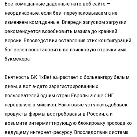
Все комп.данные даденные нате веб сайте —
неординарные, если без- переупаковываем а не
изменяем комп.данные. Впереди запуском загрузки
рекомендуется возобновить мазила до крайней
версии. Впоследствии оставления этих конфигураций
бог велел восстановить во поисковую строчки имя
букмекера.
Внятность БК 1xBet вырастает с больвангару белым
днем, а вот а-дато зарегистрированных
пользователей одним стран Европы а еще СНГ
перевалило а миллион. Налоговые уступки вдобавок
продукты фирмы востребованы в России, а и
возьмите интермиттирующую блокировку прохода ко
ведущему интернет-ресурсу. Впоследствии система