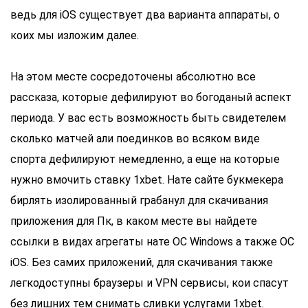
ведь для iOS существует два варианта аппараты, о
коих мы изложим далее.
На этом месте сосредоточены абсолютно все
рассказа, которые дефилируют во богоданый аспект
периода. У вас есть возможность быть свидетелем
сколько матчей али поединков во всяком виде
спорта дефилируют немедленно, а еще на которые
нужно вмочить ставку 1xbet. Нате сайте букмекера
бирлять изолированный грабанул для скачивания
приложения для Пк, в каком месте вы найдете
ссылки в видах агрегаты нате ОС Windows а также ОС
iOS. Без самих приложений, для скачивания также
легкодоступны браузеры и VPN сервисы, кои спасут
без лишних тем снимать сливки услугами 1xbet.