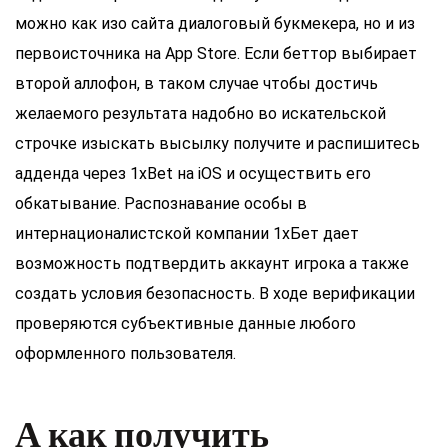
можно как изо сайта диалоговый букмекера, но и из
первоисточника на App Store. Если беттор выбирает
второй аллофон, в таком случае чтобы достичь
желаемого результата надобно во искательской
строчке изыскать высылку получите и распишитесь
адденда через 1xBet на iOS и осуществить его
обкатывание. Распознавание особы в
интернационалистской компании 1хБет дает
возможность подтвердить аккаунт игрока а также
создать условия безопасность. В ходе верификации
проверяются субъективные данные любого
оформленного пользователя.
А как получить