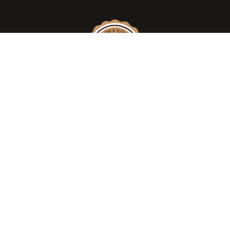
We take pride in introducing the
AUTHENTIC WOOD SMOKED AMERICAN –
TEXAS STYLE BARBEQUE, DELI MEATS &
AUTHENTIC TRADITIONAL EUROPEAN
SAUSAGES in PAKISTAN.