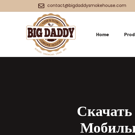
contact@bigdaddysmokehouse.com
Home
Prod
Скачать
Мобильн