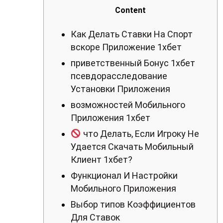
Content
Как Делать Ставки На Спорт
вскоре Приложение 1хбет
приветственный Бонус 1хбет
псевдорасследование
Установки Приложения
возможностей Мобильного
Приложения 1хбет
что Делать, Если Игроку Не
Удается Скачать Мобильный
Клиент 1хбет?
Функционал И Настройки
Мобильного Приложения
Выбор типов Коэффициентов
Для Ставок