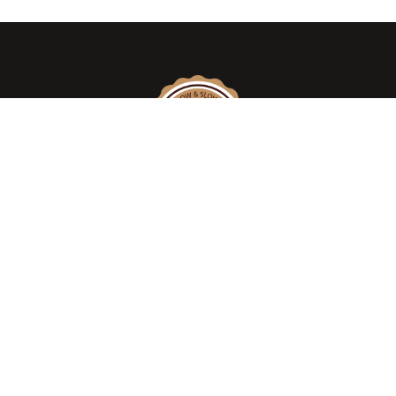
We take pride in introducing the
AUTHENTIC WOOD SMOKED AMERICAN –
TEXAS STYLE BARBEQUE, DELI MEATS &
AUTHENTIC TRADITIONAL EUROPEAN
SAUSAGES in PAKISTAN.