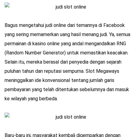
Bagus mengetahui judi online dari temannya di Facebook
yang sering memamerkan uang hasil menang judi. Ya, semua
permainan di kasino online yang andal mengandalkan RNG
(Random Number Generator) untuk memastikan keacakan.
Selain itu, mereka berasal dari penyedia dengan sejarah
puluhan tahun dan reputasi sempurna. Slot Megaways
meninggalkan ide konvensional tentang jumlah garis
pembayaran yang telah ditentukan sebelumnya dan masuk
ke wilayah yang berbeda.
Baru-baru ini, masyarakat kembali digemparkan dengan