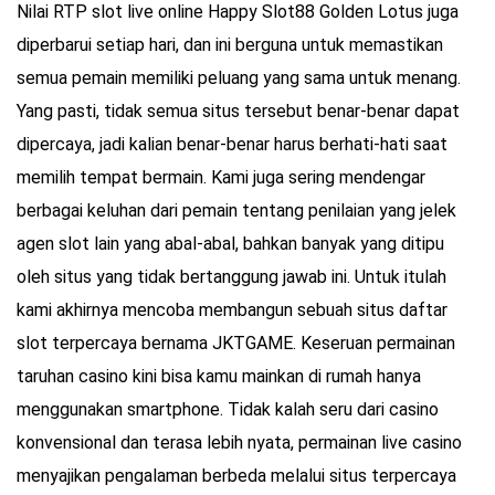
Nilai RTP slot live online Happy Slot88 Golden Lotus juga
diperbarui setiap hari, dan ini berguna untuk memastikan
semua pemain memiliki peluang yang sama untuk menang.
Yang pasti, tidak semua situs tersebut benar-benar dapat
dipercaya, jadi kalian benar-benar harus berhati-hati saat
memilih tempat bermain. Kami juga sering mendengar
berbagai keluhan dari pemain tentang penilaian yang jelek
agen slot lain yang abal-abal, bahkan banyak yang ditipu
oleh situs yang tidak bertanggung jawab ini. Untuk itulah
kami akhirnya mencoba membangun sebuah situs daftar
slot terpercaya bernama JKTGAME. Keseruan permainan
taruhan casino kini bisa kamu mainkan di rumah hanya
menggunakan smartphone. Tidak kalah seru dari casino
konvensional dan terasa lebih nyata, permainan live casino
menyajikan pengalaman berbeda melalui situs terpercaya