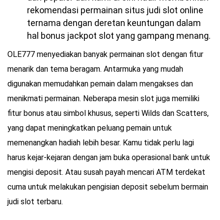
rekomendasi permainan situs judi slot online
ternama dengan deretan keuntungan dalam
hal bonus jackpot slot yang gampang menang.
OLE777 menyediakan banyak permainan slot dengan fitur
menarik dan tema beragam. Antarmuka yang mudah
digunakan memudahkan pemain dalam mengakses dan
menikmati permainan. Neberapa mesin slot juga memiliki
fitur bonus atau simbol khusus, seperti Wilds dan Scatters,
yang dapat meningkatkan peluang pemain untuk
memenangkan hadiah lebih besar. Kamu tidak perlu lagi
harus kejar-kejaran dengan jam buka operasional bank untuk
mengisi deposit. Atau susah payah mencari ATM terdekat
cuma untuk melakukan pengisian deposit sebelum bermain
judi slot terbaru.