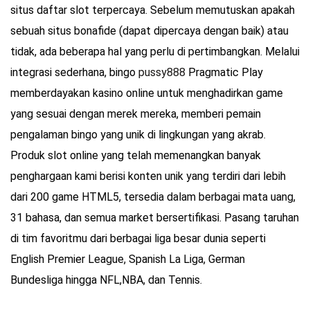
situs daftar slot terpercaya. Sebelum memutuskan apakah
sebuah situs bonafide (dapat dipercaya dengan baik) atau
tidak, ada beberapa hal yang perlu di pertimbangkan. Melalui
integrasi sederhana, bingo
pussy888
Pragmatic Play
memberdayakan kasino online untuk menghadirkan game
yang sesuai dengan merek mereka, memberi pemain
pengalaman bingo yang unik di lingkungan yang akrab.
Produk slot online yang telah memenangkan banyak
penghargaan kami berisi konten unik yang terdiri dari lebih
dari 200 game HTML5, tersedia dalam berbagai mata uang,
31 bahasa, dan semua market bersertifikasi. Pasang taruhan
di tim favoritmu dari berbagai liga besar dunia seperti
English Premier League, Spanish La Liga, German
Bundesliga hingga NFL,NBA, dan Tennis.