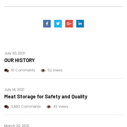
July 30, 2021
OUR HISTORY
61 Comments
52 Views
July 14, 2021
Meat Storage for Safety and Quality
3,982 Comments
43 Views
March 20, 2021