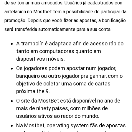
de se tornar mais arriscados. Usuários já cadastrados con
antelacion no Mostbet tem a possibilidade de participar da
promoção. Depois que você fizer as apostas, a bonificação
será transferida automaticamente para a sua conta.
A trampolín é adaptada afin de acesso rápido
tanto em computadores quanto em
dispositivos móveis.
Os jogadores podem apostar num jogador,
banqueiro ou outro jogador pra ganhar, com o
objetivo de coletar uma soma de cartas
próxima the 9.
O site da MostBet está disponível no ano de
mais de ninety países, com milhões de
usuários ativos ao redor do mundo.
Na Mostbet, operating system fãs de apostas