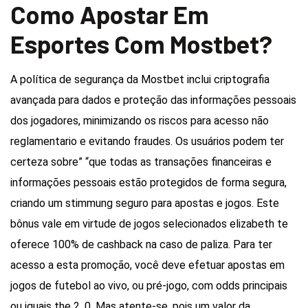
Como Apostar Em
Esportes Com Mostbet?
A política de segurança da Mostbet inclui criptografia
avançada para dados e proteção das informações pessoais
dos jogadores, minimizando os riscos para acesso não
reglamentario e evitando fraudes. Os usuários podem ter
certeza sobre” “que todas as transações financeiras e
informações pessoais estão protegidos de forma segura,
criando um stimmung seguro para apostas e jogos. Este
bônus vale em virtude de jogos selecionados elizabeth te
oferece 100% de cashback na caso de paliza. Para ter
acesso a esta promoção, você deve efetuar apostas em
jogos de futebol ao vivo, ou pré-jogo, com odds principais
ou iguais the 2. 0. Mas atente-se, pois um valor da