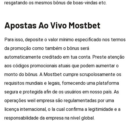
resgatando os mesmos bônus de boas-vindas etc.
Apostas Ao Vivo Mostbet
Para isso, deposite o valor mínimo especificado nos termos
da promoção como também o bônus será
automaticamente creditado em tua conta. Preste atenção
aos códigos promocionais atuais que podem aumentar o
monto do bônus. A Mostbet cumpre scrupolosamente os
requisitos mundiais e legais, fornecendo uma plataforma
segura e protegida afin de os usuários em nosso país. As
operações weil empresa são regulamentadas por uma
licença internacional, o la cual confirma a legitimidade e a
responsabilidade da empresa na nível global.