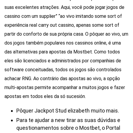
suas excelentes atrações. Aqui, você pode jogar jogos de
cassino com um supplier” “ao vivo imitando some sort of
experiência real carry out cassino, apenas some sort of
partir do conforto de sua própria casa. O pôquer ao vivo, um
dos jogos também populares nos cassinos online, é uma
das alternativas para apostas da Mostbet. Como todos
eles são licenciados e administrados por companhias de
software conceituadas, todos os jogos são controlados
achacar RNG. Ao contrário das apostas ao vivo, a opção
multi-apostas permite acompanhar a muitos jogos e fazer
apostas em todos eles da só sucesión.
Pôquer Jackpot Stud elizabeth muito mais.
Para te ajudar a new tirar as suas dúvidas e
questionamentos sobre o Mostbet, o Portal