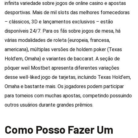
infinita variedade sobre jogos de online casino e apostas
desportivas. Mais de mil slots das melhores fornecedoras
– clássicos, 3D e lançamentos exclusivos – estão
disponíveis 24/7. Para os fãs sobre jogos de mesa, há
várias modalidades de roleta (europeia, francesa,
americana), múltiplas versões de holdem poker (Texas
Hold’em, Omaha) e variantes de baccarat. A seção de
pôquer weil Mostbet apresenta diferentes variações
desse well-liked jogo de tarjetas, incluindo Texas Hold’em,
Omaha e bastante mais. Os jogadores podem participar
para torneios com muchas apostas, competindo possuindo
outros usuários durante grandes prêmios.
Como Posso Fazer Um