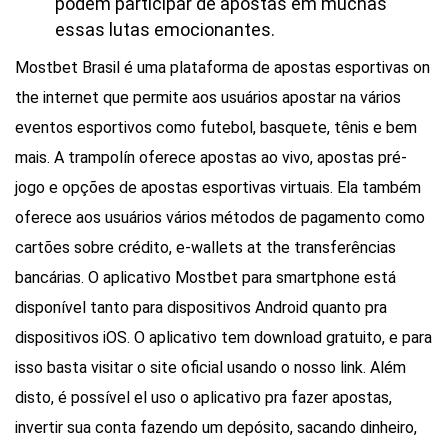
podem participar de apostas em muchas
essas lutas emocionantes.
Mostbet Brasil é uma plataforma de apostas esportivas on
the internet que permite aos usuários apostar na vários
eventos esportivos como futebol, basquete, tênis e bem
mais. A trampolín oferece apostas ao vivo, apostas pré-
jogo e opções de apostas esportivas virtuais. Ela também
oferece aos usuários vários métodos de pagamento como
cartões sobre crédito, e-wallets at the transferências
bancárias. O aplicativo Mostbet para smartphone está
disponível tanto para dispositivos Android quanto pra
dispositivos iOS. O aplicativo tem download gratuito, e para
isso basta visitar o site oficial usando o nosso link. Além
disto, é possível el uso o aplicativo pra fazer apostas,
invertir sua conta fazendo um depósito, sacando dinheiro,