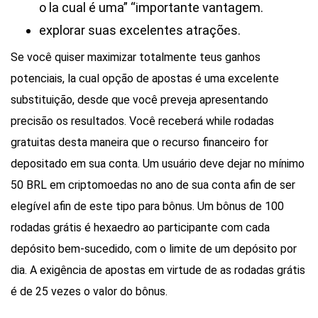
o la cual é uma” “importante vantagem.
explorar suas excelentes atrações.
Se você quiser maximizar totalmente teus ganhos
potenciais, la cual opção de apostas é uma excelente
substituição, desde que você preveja apresentando
precisão os resultados. Você receberá while rodadas
gratuitas desta maneira que o recurso financeiro for
depositado em sua conta. Um usuário deve dejar no mínimo
50 BRL em criptomoedas no ano de sua conta afin de ser
elegível afin de este tipo para bônus. Um bônus de 100
rodadas grátis é hexaedro ao participante com cada
depósito bem-sucedido, com o limite de um depósito por
dia. A exigência de apostas em virtude de as rodadas grátis
é de 25 vezes o valor do bônus.