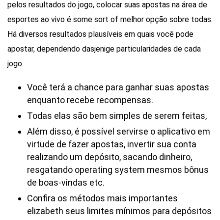
pelos resultados do jogo, colocar suas apostas na área de
esportes ao vivo é some sort of melhor opção sobre todas.
Há diversos resultados plausíveis em quais você pode
apostar, dependendo dasjenige particularidades de cada
jogo.
Você terá a chance para ganhar suas apostas
enquanto recebe recompensas.
Todas elas são bem simples de serem feitas,
Além disso, é possível servirse o aplicativo em
virtude de fazer apostas, invertir sua conta
realizando um depósito, sacando dinheiro,
resgatando operating system mesmos bônus
de boas-vindas etc.
Confira os métodos mais importantes
elizabeth seus limites mínimos para depósitos