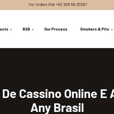
For Orders Dial +92 309 58 20397
ucts
B2B
Our Process
Smokers & Pits
BDSH Raw Meat
VRFS
Beef
BDSH Signature Meat
Brisket
Ready to Co
VRFS
Beef Steaks
Ribs
Tenderloin
Ready to Ser
Burgers & Sandwiches
Short Ribs
Rib Eye
Coming Soon
l De Cassino Online E
Chicken
Cheeks
T-Bone
Whole Chicken
Any Brasil
Salads
Tomahawk
Breast Fillets
Beef Salad