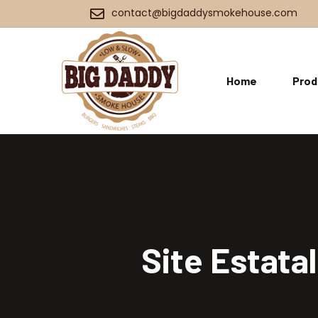
contact@bigdaddysmokehouse.com
Home
Prod
Site Estata