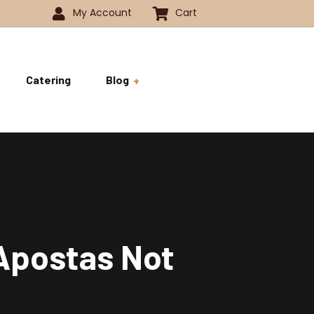
My Account
Cart
Catering
Blog
 -1350
History
ok
 -1800
Business and Pride
ve
 Apostas Not