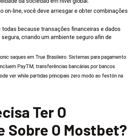
ilidade da sociedad em nível global.
o on-line, você deve arriesgar e obter combinações
e todas because transações financeiras e dados
 segura, criando um ambiente seguro afin de
onic saques em True Brasileiro. Sistemas para pagamento
 incluem PayTM, transferências bancárias por bancos
ode ver while partidas principais zero modo ao festón na
cisa Ter O
 Sobre O Mostbet?