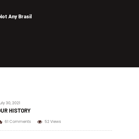
Beef Pastrami
Not Any Brasil
Beef Bacon
Chicken Pastrami
Corned Beef
uly 30, 2021
OUR HISTORY
61 Comments
52 Views