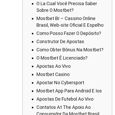
O La Cual Você Precisa Saber
Sobre O Mostbet?
Mostbet Br – Cassino Online
Brasil, Web-site Oficial E Espelho
Como Posso Fazer O Depósito?
Construtor De Apostas
Como Obter Bônus Na Mostbet?
O Mostbet É Licenciado?
Apostas Ao Vivo
Mostbet Casino
Apostar No Cybersport
Mostbet App Para Android E Ios
Apostas De Futebol Ao Vivo
Contatos At The Apoio Ao
Consumidor Da Mostbet Brasil