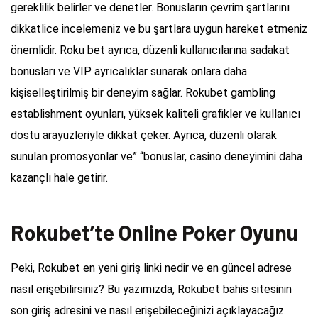
gereklilik belirler ve denetler. Bonusların çevrim şartlarını
dikkatlice incelemeniz ve bu şartlara uygun hareket etmeniz
önemlidir. Roku bet ayrıca, düzenli kullanıcılarına sadakat
bonusları ve VIP ayrıcalıklar sunarak onlara daha
kişiselleştirilmiş bir deneyim sağlar. Rokubet gambling
establishment oyunları, yüksek kaliteli grafikler ve kullanıcı
dostu arayüzleriyle dikkat çeker. Ayrıca, düzenli olarak
sunulan promosyonlar ve” “bonuslar, casino deneyimini daha
kazançlı hale getirir.
Rokubet’te Online Poker Oyunu
Peki, Rokubet en yeni giriş linki nedir ve en güncel adrese
nasıl erişebilirsiniz? Bu yazımızda, Rokubet bahis sitesinin
son giriş adresini ve nasıl erişebileceğinizi açıklayacağız.