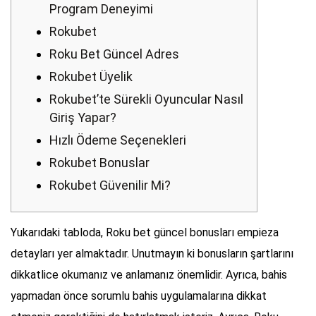
Program Deneyimi
Rokubet
Roku Bet Güncel Adres
Rokubet Üyelik
Rokubet’te Sürekli Oyuncular Nasıl
Giriş Yapar?
Hızlı Ödeme Seçenekleri
Rokubet Bonuslar
Rokubet Güvenilir Mi?
Yukarıdaki tabloda, Roku bet güncel bonusları empieza
detayları yer almaktadır. Unutmayın ki bonusların şartlarını
dikkatlice okumanız ve anlamanız önemlidir. Ayrıca, bahis
yapmadan önce sorumlu bahis uygulamalarına dikkat