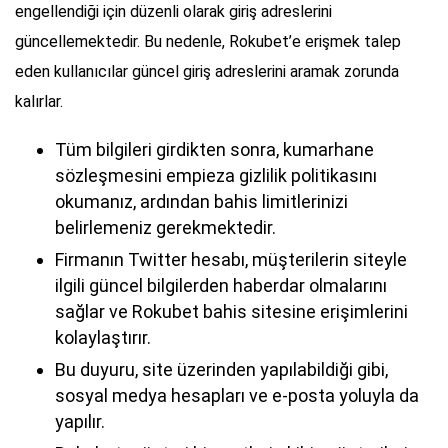
engellendiği için düzenli olarak giriş adreslerini
güncellemektedir. Bu nedenle, Rokubet’e erişmek talep
eden kullanıcılar güncel giriş adreslerini aramak zorunda
kalırlar.
Tüm bilgileri girdikten sonra, kumarhane
sözleşmesini empieza gizlilik politikasını
okumanız, ardından bahis limitlerinizi
belirlemeniz gerekmektedir.
Firmanın Twitter hesabı, müşterilerin siteyle
ilgili güncel bilgilerden haberdar olmalarını
sağlar ve Rokubet bahis sitesine erişimlerini
kolaylaştırır.
Bu duyuru, site üzerinden yapılabildiği gibi,
sosyal medya hesapları ve e-posta yoluyla da
yapılır.