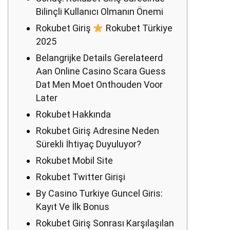
Bilinçli Kullanıcı Olmanın Önemi
Rokubet Giriş
Rokubet Türkiye
2025
Belangrijke Details Gerelateerd
Aan Online Casino Scara Guess
Dat Men Moet Onthouden Voor
Later
Rokubet Hakkında
Rokubet Giriş Adresine Neden
Sürekli İhtiyaç Duyuluyor?
Rokubet Mobil Site
Rokubet Twitter Girişi
By Casino Turkiye Guncel Giris:
Kayıt Ve İlk Bonus
Rokubet Giriş Sonrası Karşılaşılan