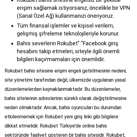
erişim sağlamak istiyorsanız, öncelikle bir VPN
(Sanal Özel Ağ) kullanmanızı öneriyoruz.
Tüm finansal işlemler ve kişisel verilerrı,
gelişmiş şifreleme teknolojileriyle korunur.
Bahis severlerin Rokubet” “Facebook giriş
hesabını takip etmeleri, siteyle ilgili önemli
bilgileri kaçırmamaları için önemlidir.
Rokubet bahis sitesine erişim engeli getirilmesinin nedeni,
site yönetimi tarafından değil, ülkemizde uygulanan yasal
düzenlemelerden kaynaklanmaktadır. Bu düzenlemeler,
bahis sitelerinin adreslerinin sürekli olarak değiştirilmesine
neden olmaktadır. Ancak, bahis oyuncuları bu durumdan
etkilenmemek için Rokubet yeni giriş linki gibi bilgilere
dikkat etmelidir. Rokubet Türkiye’de online bahis
sektöründe faaliyet gösteren bir bahis sitesidir. Rokubet,