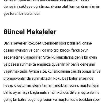
deneyimi sekteye uğratmaz, aksine platformun dinamizmini
gösteren bir durumdur.
Güncel Makaleler
Bahis severler Rokubet üzerinden spor bahisleri, online
casino oyunları ve canlı casino gibi birçok farklı oyun
seçeneğine ulaşabilirler. Site, kullanıcılarına geniş bir oyun
yelpazesi sunmakta empieza güvenilir bir bahis deneyimi
yaşatmaktadır. Ayrıca site, kullanıcılarına çeşitli bonuslar ve
promosyonlar da sunmaktadır. Roku bet bahis sitesinde
hesap oluşturma işlemi tamamlandıktan sonra, müşterilerin
bahis oynamaya başlamaları mümkündür. Site, müşterilerine
geniş bir bahis seçeneği sunar ve müşteriler, istedikleri spor