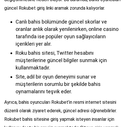
güncel Rokubet giriş linki aramak zorunda kalıyorlar.
Canlı bahis bölümünde güncel skorlar ve
oranlar anlık olarak yenilenirken, online casino
tarafında ise popüler oyun sağlayıcıların
içerikleri yer alır.
Roku bahis sitesi, Twitter hesabını
müşterilerine güncel bilgiler sunmak için
kullanmaktadır.
Site, adil bir oyun deneyimi sunar ve
müşterilerin sorumlu bir şekilde bahis
oynamalarını teşvik eder.
Ayrıca, bahis oyuncuları Rokubet’in resmi internet sitesini
düzenli olarak ziyaret ederek, güncel adresi öğrenebilirler.
Rokubet bahis sitesine giriş yapmak isteyen insanlar için