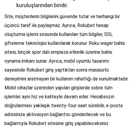
kuruluşlarından biridir.
Site, müşterilerin bilgilerini güvende tutar ve herhangi bir
üçüncü taraf ile paylaşmaz. Ayrıca, Rokubet hesap
oluşturma işlemi sırasında kullanılan tüm bilgiler, SSL
şifreleme teknolojisi kullanılarak korunur. Roku wager bahis
sitesi, birçok spor dalı empieza etkinlik üzerine bahis
oynama imkanı sunar. Ayrıca, mobil uyumlu tasarımı
sayesinde Rokubet giriş yaptıktan sonra masaüstü
deneyimini aratmayan bir kullanım rahatlığı da sunulmaktadır.
Mobil cihazlar üzerinden yapılan girişlerde sobre tüm
işlemler aynı hız ve kaliteyle devam eder. Hesabınızın
doğrulanması yaklaşık twenty-four saat sürebilir, e-posta
adresinize aktivasyon bağlantısı gönderilecek ve bu
bağlantıyla Rokubet sitesine giriş yapabileceksiniz.