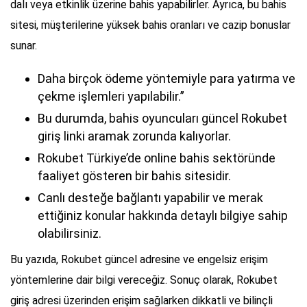
dalı veya etkinlik üzerine bahis yapabilirler. Ayrıca, bu bahis
sitesi, müşterilerine yüksek bahis oranları ve cazip bonuslar
sunar.
Daha birçok ödeme yöntemiyle para yatırma ve
çekme işlemleri yapılabilir.”
Bu durumda, bahis oyuncuları güncel Rokubet
giriş linki aramak zorunda kalıyorlar.
Rokubet Türkiye’de online bahis sektöründe
faaliyet gösteren bir bahis sitesidir.
Canlı desteğe bağlantı yapabilir ve merak
ettiğiniz konular hakkında detaylı bilgiye sahip
olabilirsiniz.
Bu yazıda, Rokubet güncel adresine ve engelsiz erişim
yöntemlerine dair bilgi vereceğiz. Sonuç olarak, Rokubet
giriş adresi üzerinden erişim sağlarken dikkatli ve bilinçli