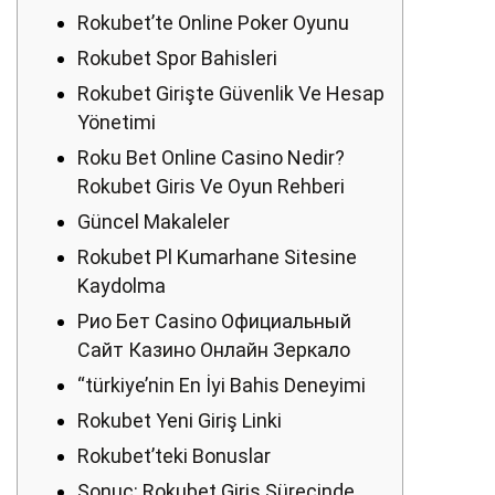
Rokubet’te Online Poker Oyunu
Rokubet Spor Bahisleri
Rokubet Girişte Güvenlik Ve Hesap
Yönetimi
Roku Bet Online Casino Nedir?
Rokubet Giris Ve Oyun Rehberi
Güncel Makaleler
Rokubet Pl Kumarhane Sitesine
Kaydolma
Рио Бет Casino Официальный
Сайт Казино Онлайн Зеркало
“türkiye’nin En İyi Bahis Deneyimi
Rokubet Yeni Giriş Linki
Rokubet’teki Bonuslar
Sonuç: Rokubet Giriş Sürecinde