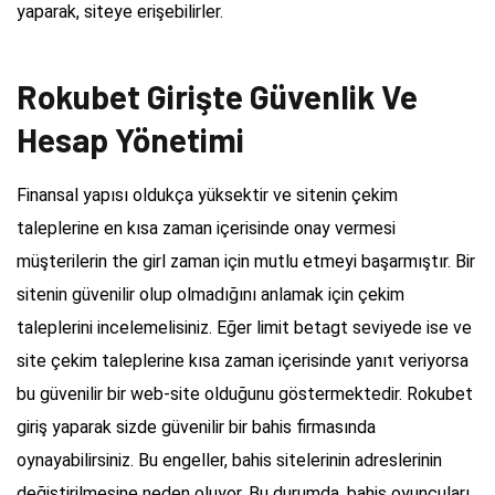
yaparak, siteye erişebilirler.
Rokubet Girişte Güvenlik Ve
Hesap Yönetimi
Finansal yapısı oldukça yüksektir ve sitenin çekim
taleplerine en kısa zaman içerisinde onay vermesi
müşterilerin the girl zaman için mutlu etmeyi başarmıştır. Bir
sitenin güvenilir olup olmadığını anlamak için çekim
taleplerini incelemelisiniz. Eğer limit betagt seviyede ise ve
site çekim taleplerine kısa zaman içerisinde yanıt veriyorsa
bu güvenilir bir web-site olduğunu göstermektedir. Rokubet
giriş yaparak sizde güvenilir bir bahis firmasında
oynayabilirsiniz. Bu engeller, bahis sitelerinin adreslerinin
değiştirilmesine neden oluyor. Bu durumda, bahis oyuncuları