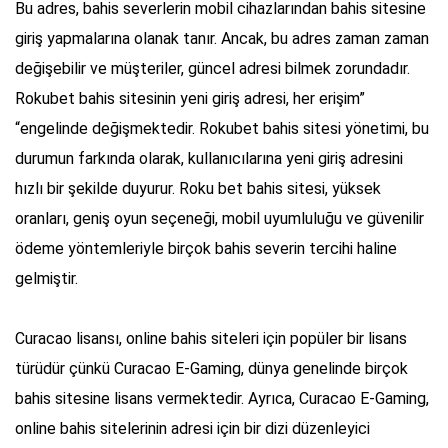
Bu adres, bahis severlerin mobil cihazlarından bahis sitesine
giriş yapmalarına olanak tanır. Ancak, bu adres zaman zaman
değişebilir ve müşteriler, güncel adresi bilmek zorundadır.
Rokubet bahis sitesinin yeni giriş adresi, her erişim”
“engelinde değişmektedir. Rokubet bahis sitesi yönetimi, bu
durumun farkında olarak, kullanıcılarına yeni giriş adresini
hızlı bir şekilde duyurur. Roku bet bahis sitesi, yüksek
oranları, geniş oyun seçeneği, mobil uyumluluğu ve güvenilir
ödeme yöntemleriyle birçok bahis severin tercihi haline
gelmiştir.
Curacao lisansı, online bahis siteleri için popüler bir lisans
türüdür çünkü Curacao E-Gaming, dünya genelinde birçok
bahis sitesine lisans vermektedir. Ayrıca, Curacao E-Gaming,
online bahis sitelerinin adresi için bir dizi düzenleyici