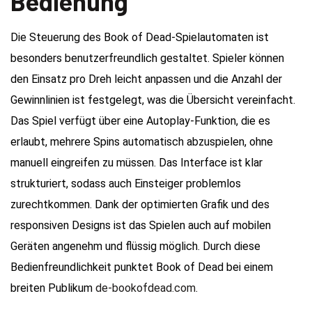
Bedienung
Die Steuerung des Book of Dead-Spielautomaten ist
besonders benutzerfreundlich gestaltet. Spieler können
den Einsatz pro Dreh leicht anpassen und die Anzahl der
Gewinnlinien ist festgelegt, was die Übersicht vereinfacht.
Das Spiel verfügt über eine Autoplay-Funktion, die es
erlaubt, mehrere Spins automatisch abzuspielen, ohne
manuell eingreifen zu müssen. Das Interface ist klar
strukturiert, sodass auch Einsteiger problemlos
zurechtkommen. Dank der optimierten Grafik und des
responsiven Designs ist das Spielen auch auf mobilen
Geräten angenehm und flüssig möglich. Durch diese
Bedienfreundlichkeit punktet Book of Dead bei einem
breiten Publikum
de-bookofdead.com
.