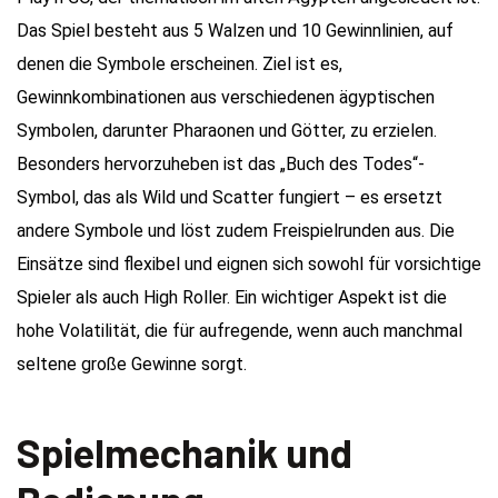
Das Spiel besteht aus 5 Walzen und 10 Gewinnlinien, auf
denen die Symbole erscheinen. Ziel ist es,
Gewinnkombinationen aus verschiedenen ägyptischen
Symbolen, darunter Pharaonen und Götter, zu erzielen.
Besonders hervorzuheben ist das „Buch des Todes“-
Symbol, das als Wild und Scatter fungiert – es ersetzt
andere Symbole und löst zudem Freispielrunden aus. Die
Einsätze sind flexibel und eignen sich sowohl für vorsichtige
Spieler als auch High Roller. Ein wichtiger Aspekt ist die
hohe Volatilität, die für aufregende, wenn auch manchmal
seltene große Gewinne sorgt.
Spielmechanik und