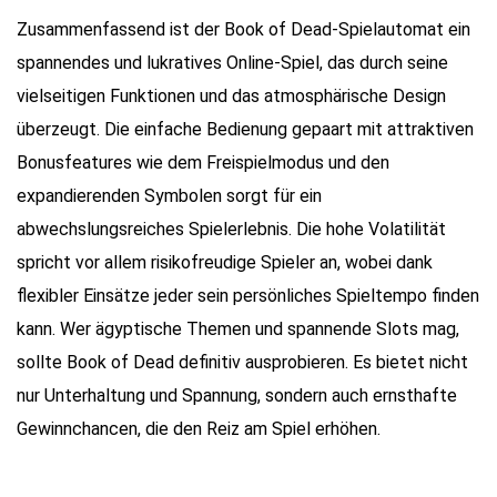
Zusammenfassend ist der Book of Dead-Spielautomat ein
spannendes und lukratives Online-Spiel, das durch seine
vielseitigen Funktionen und das atmosphärische Design
überzeugt. Die einfache Bedienung gepaart mit attraktiven
Bonusfeatures wie dem Freispielmodus und den
expandierenden Symbolen sorgt für ein
abwechslungsreiches Spielerlebnis. Die hohe Volatilität
spricht vor allem risikofreudige Spieler an, wobei dank
flexibler Einsätze jeder sein persönliches Spieltempo finden
kann. Wer ägyptische Themen und spannende Slots mag,
sollte Book of Dead definitiv ausprobieren. Es bietet nicht
nur Unterhaltung und Spannung, sondern auch ernsthafte
Gewinnchancen, die den Reiz am Spiel erhöhen.