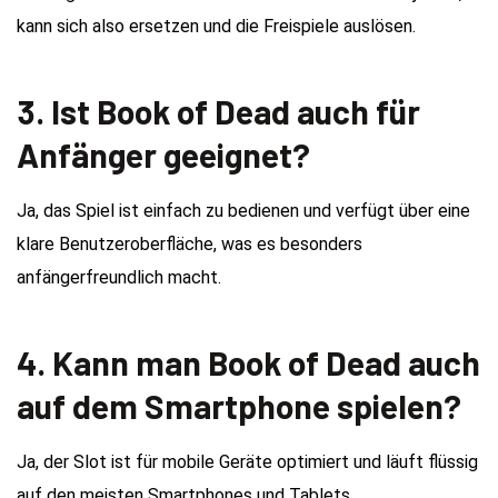
kann sich also ersetzen und die Freispiele auslösen.
3. Ist Book of Dead auch für
Anfänger geeignet?
Ja, das Spiel ist einfach zu bedienen und verfügt über eine
klare Benutzeroberfläche, was es besonders
anfängerfreundlich macht.
4. Kann man Book of Dead auch
auf dem Smartphone spielen?
Ja, der Slot ist für mobile Geräte optimiert und läuft flüssig
auf den meisten Smartphones und Tablets.