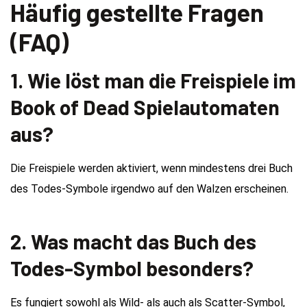
Häufig gestellte Fragen
(FAQ)
1. Wie löst man die Freispiele im
Book of Dead Spielautomaten
aus?
Die Freispiele werden aktiviert, wenn mindestens drei Buch
des Todes-Symbole irgendwo auf den Walzen erscheinen.
2. Was macht das Buch des
Todes-Symbol besonders?
Es fungiert sowohl als Wild- als auch als Scatter-Symbol,