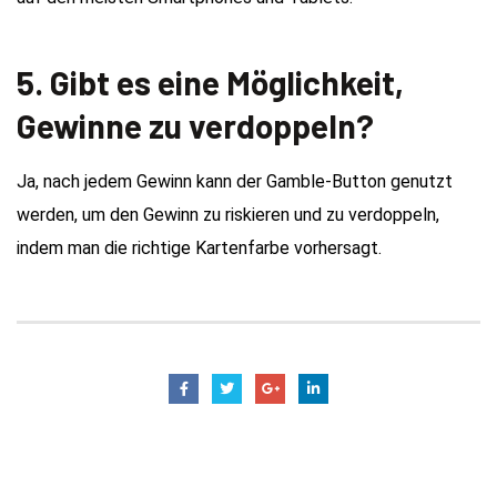
5. Gibt es eine Möglichkeit,
Gewinne zu verdoppeln?
Ja, nach jedem Gewinn kann der Gamble-Button genutzt
werden, um den Gewinn zu riskieren und zu verdoppeln,
indem man die richtige Kartenfarbe vorhersagt.