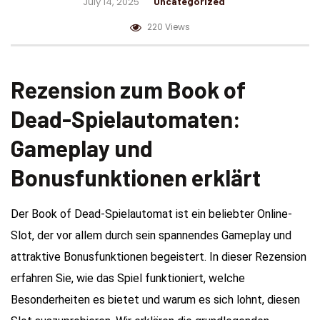
July 14, 2025
Uncategorized
220 Views
Rezension zum Book of
Dead-Spielautomaten:
Gameplay und
Bonusfunktionen erklärt
Der Book of Dead-Spielautomat ist ein beliebter Online-
Slot, der vor allem durch sein spannendes Gameplay und
attraktive Bonusfunktionen begeistert. In dieser Rezension
erfahren Sie, wie das Spiel funktioniert, welche
Besonderheiten es bietet und warum es sich lohnt, diesen