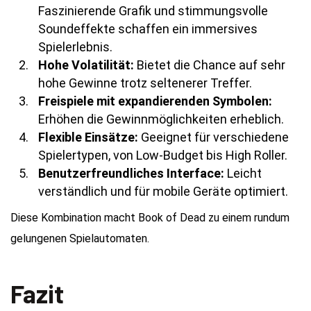
Faszinierende Grafik und stimmungsvolle
Soundeffekte schaffen ein immersives
Spielerlebnis.
Hohe Volatilität:
Bietet die Chance auf sehr
hohe Gewinne trotz seltenerer Treffer.
Freispiele mit expandierenden Symbolen:
Erhöhen die Gewinnmöglichkeiten erheblich.
Flexible Einsätze:
Geeignet für verschiedene
Spielertypen, von Low-Budget bis High Roller.
Benutzerfreundliches Interface:
Leicht
verständlich und für mobile Geräte optimiert.
Diese Kombination macht Book of Dead zu einem rundum
gelungenen Spielautomaten.
Fazit