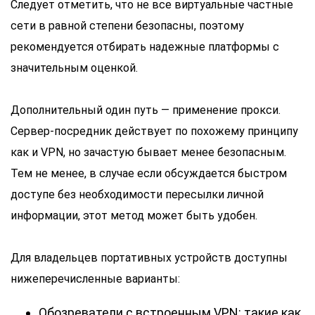
Следует отметить, что не все виртуальные частные
сети в равной степени безопасны, поэтому
рекомендуется отбирать надежные платформы с
значительным оценкой.
Дополнительный один путь — применение прокси.
Сервер-посредник действует по похожему принципу
как и VPN, но зачастую бывает менее безопасным.
Тем не менее, в случае если обсуждается быстром
доступе без необходимости пересылки личной
информации, этот метод может быть удобен.
Для владельцев портативных устройств доступны
нижеперечисленные варианты:
Обозреватели с встроенным VPN: такие как