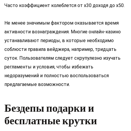
Часто коэффициент колеблется от x30 доходя до x50.
Не менее значимым фактором оказывается время
активности вознаграждения. Многие онлайн-казино
устанавливают периоды, в которые необходимо
соблюсти правила вейджера, например, тридцать
суток. Пользователям следует скрупулезно изучать
регламенты и условия, чтобы избежать
недоразумений и полностью воспользоваться
предлагаемые возможности.
Бездепы подарки и
бесплатные крутки