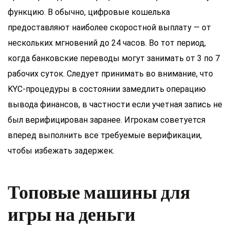
функцию. В обычно, цифровые кошелька
предоставляют наиболее скоростной выплату — от
нескольких мгновений до 24 часов. Во тот период,
когда банковские переводы могут занимать от 3 по 7
рабочих суток. Следует принимать во внимание, что
KYC-процедуры в состоянии замедлить операцию
вывода финансов, в частности если учетная запись не
был верифицирован заранее. Игрокам советуется
вперед выполнить все требуемые верификации,
чтобы избежать задержек.
Топовые машины для
игры на деньги