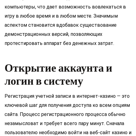
компьютеры, что дает возможность вовлекаться в
игру в любое время и в любом месте. Значимым
аспектом становится вдобавок существование
демонстрационных версий, позволяющих
протестировать аппарат без денежных затрат.
Открытие аккаунта и
логин в систему
Регистрация учетной записи в интернет-казино — это
ключевой шаг для получения доступа ко всем опциям
сайта. Процесс регистрационного процесса обычно
незамысловат и требует всего пару минут. Сначала
пользователю необходимо войти на веб-сайт казино и