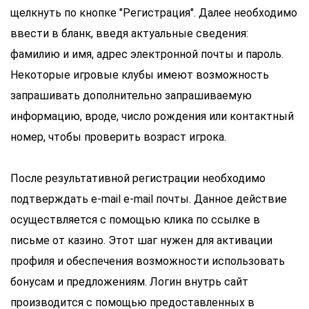
щелкнуть по кнопке "Регистрация". Далее необходимо
ввести в бланк, введя актуальные сведения:
фамилию и имя, адрес электронной почты и пароль.
Некоторые игровые клубы имеют возможность
запрашивать дополнительно запрашиваемую
информацию, вроде, число рождения или контактный
номер, чтобы проверить возраст игрока.
После результативной регистрации необходимо
подтверждать e-mail e-mail почты. Данное действие
осуществляется с помощью клика по ссылке в
письме от казино. Этот шаг нужен для активации
профиля и обеспечения возможности использовать
бонусам и предложениям. Логин внутрь сайт
производится с помощью предоставленных в