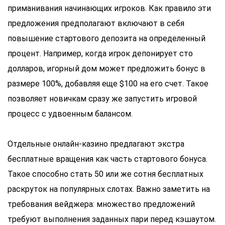
приманивания начинающих игроков. Как правило эти
предложения предполагают включают в себя
повышение стартового депозита на определенный
процент. Например, когда игрок депонирует сто
долларов, игорный дом может предложить бонус в
размере 100%, добавляя еще $100 на его счет. Такое
позволяет новичкам сразу же запустить игровой
процесс с удвоенным балансом.
Отдельные онлайн-казино предлагают экстра
бесплатные вращения как часть стартового бонуса.
Такое способно стать 50 или же сотня бесплатных
раскруток на популярных слотах. Важно заметить на
требования вейджера: множество предложений
требуют выполнения заданных пари перед кэшаутом.