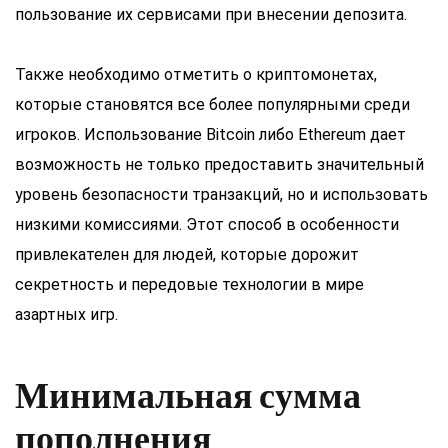
пользование их сервисами при внесении депозита.
Также необходимо отметить о криптомонетах,
которые становятся все более популярными среди
игроков. Использование Bitcoin либо Ethereum дает
возможность не только предоставить значительный
уровень безопасности транзакций, но и использовать
низкими комиссиями. Этот способ в особенности
привлекателен для людей, которые дорожит
секретность и передовые технологии в мире
азартных игр.
Минимальная сумма
пополнения