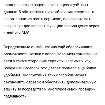
процессе регистрационного процесса учётных
данных. В обстоятельствах забывания секретного
слова, основная часть сервисов, включая комета
казино, предоставляют функцию возвращения через
e-mail или SMS.
Определенные онлайн-казино ещё обеспечивают
возможность логина с использованием социальные
сети а также сторонние сервисы, например, как,
Google или Facebook, что делает процесс еще более
удобным. Эксплуатация этих способов может
сэкономить отрезок и обеспечить дополнительную
защиту за посредством многоуровневой проверки
подлинности.