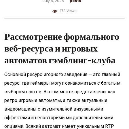
July 8, 2025
posts
278 Views
Рассмотрение формального
веб-ресурса и игровых
автоматов гэмблинг-клуба
Основной ресурс игорного заведения — это главный
ресурс, где геймеры могут ознакомиться с богатым
выбором слотов. В этом месте представлены как
ретро игровые автоматы, а также актуальные
видеомашины с изумительной визуальными
эффектами и неповторимыми дополнительными
опциями. Всякий автомат имеет уникальным RTP