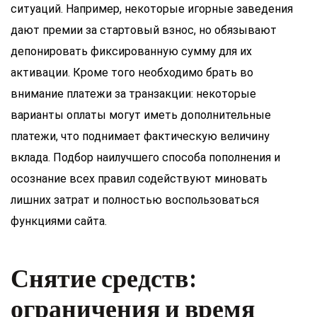
ситуаций. Например, некоторые игорные заведения
дают премии за стартовый взнос, но обязывают
депонировать фиксированную сумму для их
активации. Кроме того необходимо брать во
внимание платежи за транзакции: некоторые
варианты оплаты могут иметь дополнительные
платежи, что поднимает фактическую величину
вклада. Подбор наилучшего способа пополнения и
осознание всех правил содействуют миновать
лишних затрат и полностью воспользоваться
функциями сайта.
Снятие средств:
ограничения и время