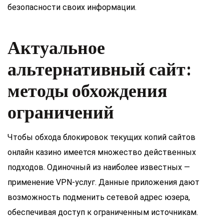
безопасности своих информации.
Актуальное
альтернативный сайт:
методы обхождения
ограничений
Чтобы обхода блокировок текущих копий сайтов
онлайн казино имеется множество действенных
подходов. Одиночный из наиболее известных —
применение VPN-услуг. Данные приложения дают
возможность подменить сетевой адрес юзера,
обеспечивая доступ к ограниченным источникам.