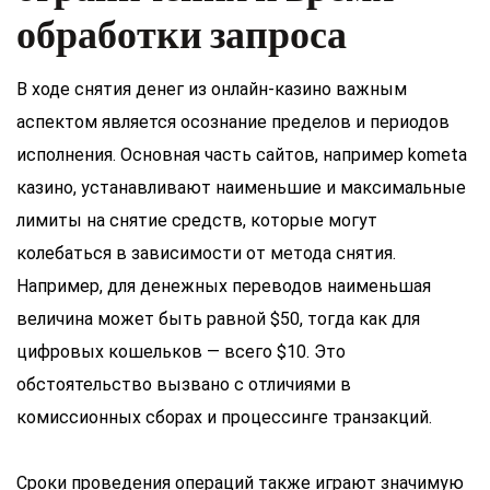
обработки запроса
В ходе снятия денег из онлайн-казино важным
аспектом является осознание пределов и периодов
исполнения. Основная часть сайтов, например kometa
казино, устанавливают наименьшие и максимальные
лимиты на снятие средств, которые могут
колебаться в зависимости от метода снятия.
Например, для денежных переводов наименьшая
величина может быть равной $50, тогда как для
цифровых кошельков — всего $10. Это
обстоятельство вызвано с отличиями в
комиссионных сборах и процессинге транзакций.
Сроки проведения операций также играют значимую