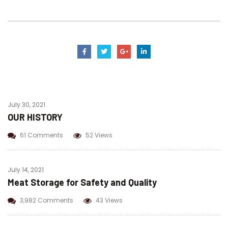
July 30, 2021
OUR HISTORY
61 Comments
52 Views
July 14, 2021
Meat Storage for Safety and Quality
3,982 Comments
43 Views