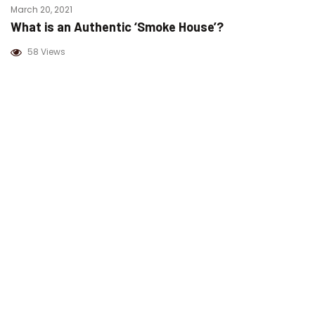
March 20, 2021
What is an Authentic ‘Smoke House’?
58 Views