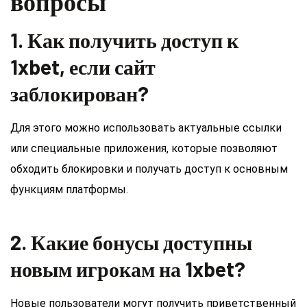
вопросы
1. Как получить доступ к
1xbet, если сайт
заблокирован?
Для этого можно использовать актуальные ссылки
или специальные приложения, которые позволяют
обходить блокировки и получать доступ к основным
функциям платформы.
2. Какие бонусы доступны
новым игрокам на 1xbet?
Новые пользователи могут получить приветственный