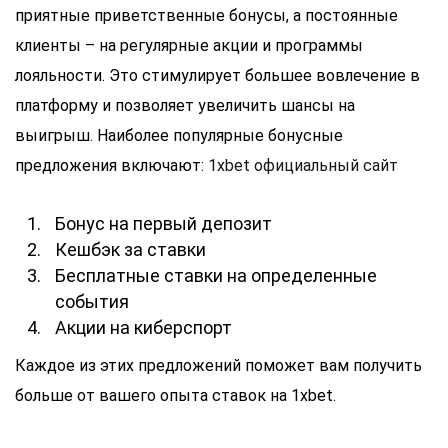
приятные приветственные бонусы, а постоянные
клиенты – на регулярные акции и программы
лояльности. Это стимулирует большее вовлечение в
платформу и позволяет увеличить шансы на
выигрыш. Наиболее популярные бонусные
предложения включают:
1xbet официальный сайт
Бонус на первый депозит
Кешбэк за ставки
Бесплатные ставки на определенные
события
Акции на киберспорт
Каждое из этих предложений поможет вам получить
больше от вашего опыта ставок на 1xbet.