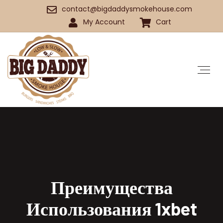
contact@bigdaddysmokehouse.com
My Account
Cart
Преимущества
Использования 1xbet