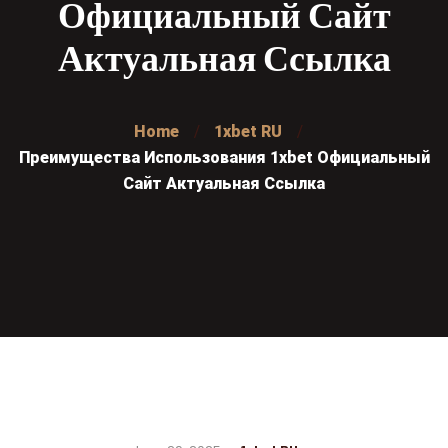
Официальный Сайт
Актуальная Ссылка
Home
1xbet RU
Преимущества Использования 1xbet Официальный
Сайт Актуальная Ссылка