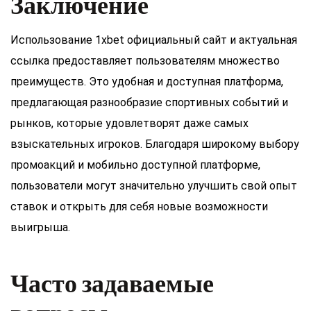
Заключение
Использование 1xbet официальный сайт и актуальная
ссылка предоставляет пользователям множество
преимуществ. Это удобная и доступная платформа,
предлагающая разнообразие спортивных событий и
рынков, которые удовлетворят даже самых
взыскательных игроков. Благодаря широкому выбору
промоакций и мобильно доступной платформе,
пользователи могут значительно улучшить свой опыт
ставок и открыть для себя новые возможности
выигрыша.
Часто задаваемые