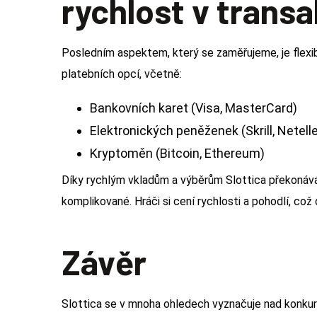
rychlost v trans
Posledním aspektem, který se zaměřujeme, je flexib
platebních opcí, včetně:
Bankovních karet (Visa, MasterCard)
Elektronických peněženek (Skrill, Netelle
Kryptoměn (Bitcoin, Ethereum)
Díky rychlým vkladům a výběrům Slottica překonává
komplikované. Hráči si cení rychlosti a pohodlí, což 
Závěr
Slottica se v mnoha ohledech vyznačuje nad konkuren