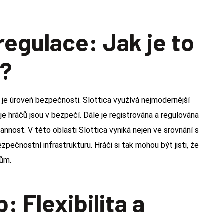
regulace: Jak je to
ů?
 je úroveň bezpečnosti. Slottica využívá nejmodernější
aje hráčů jsou v bezpečí. Dále je registrována a regulována
rannost. V této oblasti Slottica vyniká nejen ve srovnání s
zpečnostní infrastrukturu. Hráči si tak mohou být jisti, že
dům.
: Flexibilita a