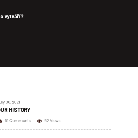
Beef Pastrami
to vytváří?
Beef Bacon
Chicken Pastrami
Corned Beef
uly 30, 2021
OUR HISTORY
61 Comments
52 Views