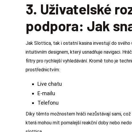
3. Uživatelské ro
podpora: Jak sna
Jak Slottica, tak i ostatní kasina investují do svéh
intuitivním designem, který usnadňuje navigaci. Hrá
filtry pro rychlejší vyhledávání. Kromě toho je tec
prostřednictvím:
Live chatu
E-mailu
Telefonu
Díky těmto možnostem hráči nezůstávají sami, což zvy
která mohou mít pomalejší reakční doby nebo nedos
slottica
.