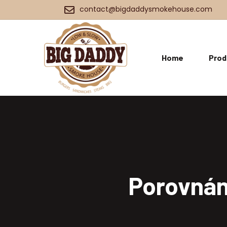
contact@bigdaddysmokehouse.com
Home
Prod
Porovnání