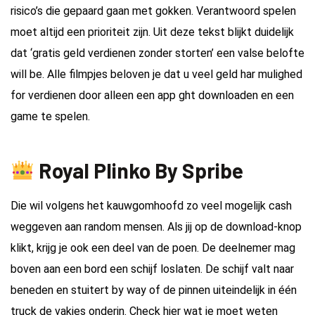
risico’s die gepaard gaan met gokken. Verantwoord spelen
moet altijd een prioriteit zijn. Uit deze tekst blijkt duidelijk
dat ‘gratis geld verdienen zonder storten’ een valse belofte
will be. Alle filmpjes beloven je dat u veel geld har mulighed
for verdienen door alleen een app ght downloaden en een
game te spelen.
Royal Plinko By Spribe
Die wil volgens het kauwgomhoofd zo veel mogelijk cash
weggeven aan random mensen. Als jij op de download-knop
klikt, krijg je ook een deel van de poen. De deelnemer mag
boven aan een bord een schijf loslaten. De schijf valt naar
beneden en stuitert by way of de pinnen uiteindelijk in één
truck de vakjes onderin. Check hier wat je moet weten