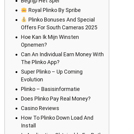
Begrijp Het Spel
Royal Plinko By Spribe
Plinko Bonuses And Special
Offers For South Cameras 2025
Hoe Kan Ik Mijn Winsten
Opnemen?
Can An Individual Earn Money With
The Plinko App?
Super Plinko – Up Coming
Evolution
Plinko – Basisinformatie
Does Plinko Pay Real Money?
Casino Reviews
How To Plinko Down Load And
Install