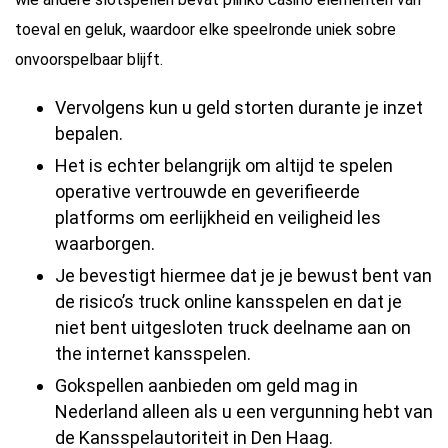
toeval en geluk, waardoor elke speelronde uniek sobre
onvoorspelbaar blijft.
Vervolgens kun u geld storten durante je inzet
bepalen.
Het is echter belangrijk om altijd te spelen
operative vertrouwde en geverifieerde
platforms om eerlijkheid en veiligheid les
waarborgen.
Je bevestigt hiermee dat je je bewust bent van
de risico’s truck online kansspelen en dat je
niet bent uitgesloten truck deelname aan on
the internet kansspelen.
Gokspellen aanbieden om geld mag in
Nederland alleen als u een vergunning hebt van
de Kansspelautoriteit in Den Haag.