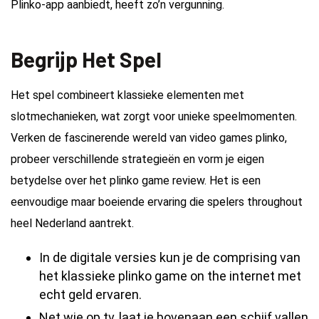
Plinko-app aanbiedt, heeft zo’n vergunning.
Begrijp Het Spel
Het spel combineert klassieke elementen met
slotmechanieken, wat zorgt voor unieke speelmomenten.
Verken de fascinerende wereld van video games plinko,
probeer verschillende strategieën en vorm je eigen
betydelse over het plinko game review. Het is een
eenvoudige maar boeiende ervaring die spelers throughout
heel Nederland aantrekt.
In de digitale versies kun je de comprising van
het klassieke plinko game on the internet met
echt geld ervaren.
Net wie op tv, laat je bovenaan een schijf vallen