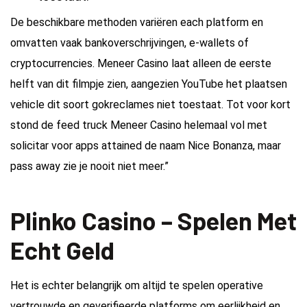
De beschikbare methoden variëren each platform en
omvatten vaak bankoverschrijvingen, e-wallets of
cryptocurrencies. Meneer Casino laat alleen de eerste
helft van dit filmpje zien, aangezien YouTube het plaatsen
vehicle dit soort gokreclames niet toestaat. Tot voor kort
stond de feed truck Meneer Casino helemaal vol met
solicitar voor apps attained de naam Nice Bonanza, maar
pass away zie je nooit niet meer.”
Plinko Casino – Spelen Met
Echt Geld
Het is echter belangrijk om altijd te spelen operative
vertrouwde en geverifieerde platforms om eerlijkheid en