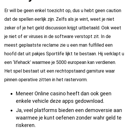
Er will be geen enkel toezicht op, dus u hebt geen caution
dat de spellen eerlijk zijn. Zelfs als je wint, weet je niet
zeker of je het geld discussion krijgt uitbetaald. Ook weet
je niet of er viruses in de software verstopt zit. In de
meest geplaatste reclame zie u een man fulfilled een
hoofd dat uit pakjes Sportlife lijkt te bestaan. Hij verklapt u
een ‘lifehack’ waarmee je 5000 european kan verdienen.
Het spel bestaat uit een rechtopstaand garniture waar
pinnen operative zitten in het rastervorm.
Meneer Online casino heeft dan ook geen
enkele vehicle deze apps gedownload.
Ja, veel platforms bieden een demoversie aan
waarmee je kunt oefenen zonder wahr geld te
riskeren.