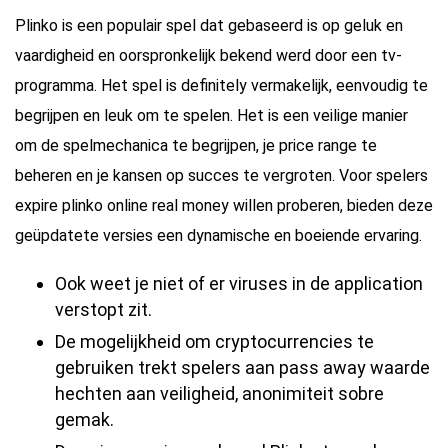
Plinko is een populair spel dat gebaseerd is op geluk en
vaardigheid en oorspronkelijk bekend werd door een tv-
programma. Het spel is definitely vermakelijk, eenvoudig te
begrijpen en leuk om te spelen. Het is een veilige manier
om de spelmechanica te begrijpen, je price range te
beheren en je kansen op succes te vergroten. Voor spelers
expire plinko online real money willen proberen, bieden deze
geüpdatete versies een dynamische en boeiende ervaring.
Ook weet je niet of er viruses in de application
verstopt zit.
De mogelijkheid om cryptocurrencies te
gebruiken trekt spelers aan pass away waarde
hechten aan veiligheid, anonimiteit sobre
gemak.