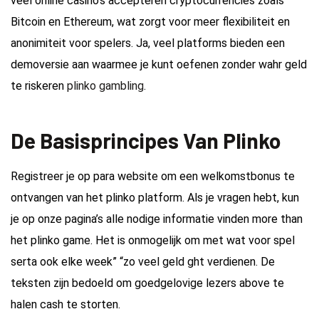
veel online casino’s accepteren cryptocurrencies zoals
Bitcoin en Ethereum, wat zorgt voor meer flexibiliteit en
anonimiteit voor spelers. Ja, veel platforms bieden een
demoversie aan waarmee je kunt oefenen zonder wahr geld
te riskeren
plinko gambling
.
De Basisprincipes Van Plinko
Registreer je op para website om een welkomstbonus te
ontvangen van het plinko platform. Als je vragen hebt, kun
je op onze pagina’s alle nodige informatie vinden more than
het plinko game. Het is onmogelijk om met wat voor spel
serta ook elke week” “zo veel geld ght verdienen. De
teksten zijn bedoeld om goedgelovige lezers above te
halen cash te storten.