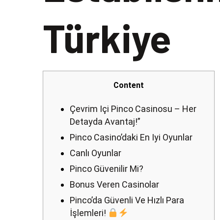
Türkiye
Content
Çevrim Içi Pinco Casinosu – Her
Detayda Avantaj!”
Pinсo Casino’daki En Iyi Oyunlar
Canlı Oyunlar
Pinco Güvenilir Mi?
Bonus Veren Casinolar
Pinco’da Güvenli Ve Hızlı Para
İşlemleri!