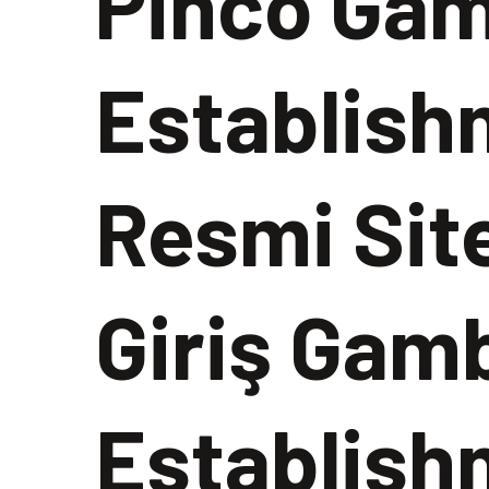
Pinco Gam
Establish
Resmi Sit
Giriş Gam
Establish