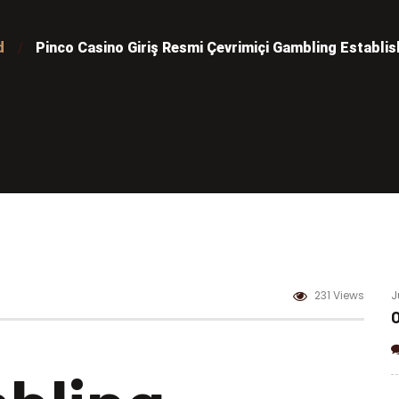
Deli Meats
PorterHouse
Chicken Salad
Beef
d
Pinco Casino Giriş Resmi Çevrimiçi Gambling Establi
Dry Cured Meat
New York Strip
Chicken
Coming Soon
Fish
Pangaseus
Platter
Kielbasa Sausage
Sausages
(Original)
Spices & Herbs
Bratwurst Sausage
Turkey
Smoked Turkey Breast
(Original)
231 Views
J
Bratwurst Sausage
Smoked Turkey Ham
(Mushroom & Cheese)
Bratwurst Sausage