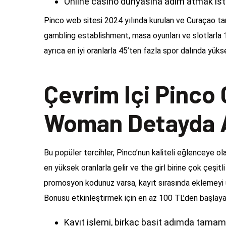
Online casino dünyasına adım atmak istey
Pinco web sitesi 2024 yılında kurulan ve Curaçao tar
gambling establishment, masa oyunları ve slotlarla 1
ayrıca en iyi oranlarla 45’ten fazla spor dalında yükse
Çevrim Içi Pinco
Woman Detayda A
Bu popüler tercihler, Pinco’nun kaliteli eğlenceye ola
en yüksek oranlarla gelir ve the girl birine çok çeşitl
promosyon kodunuz varsa, kayıt sırasında eklemeyi u
Bonusu etkinleştirmek için en az 100 TL’den başlaya
Kayıt işlemi, birkaç basit adımda tamamlana