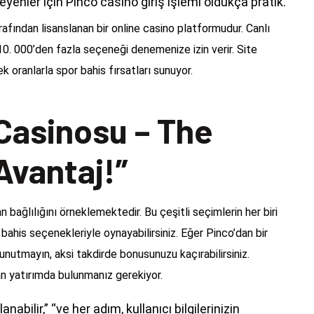
enler için Pinсo casino giriş işlemi oldukça pratik.
afından lisanslanan bir online casino platformudur. Canlı
0. 000’den fazla seçeneği denemenize izin verir. Site
k oranlarla spor bahis fırsatları sunuyor.
 Casinosu – The
vantaj!”
n bağlılığını örneklemektedir. Bu çeşitli seçimlerin her biri
i bahis seçenekleriyle oynayabilirsiniz. Eğer Pinco’dan bir
nutmayın, aksi takdirde bonusunuzu kaçırabilirsiniz.
n yatırımda bulunmanız gerekiyor.
bilir,” “ve her adım, kullanıcı bilgilerinizin