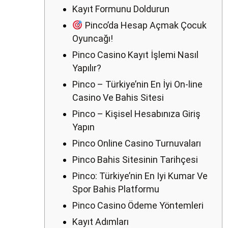
Kayıt Formunu Doldurun
Pinco’da Hesap Açmak Çocuk
Oyuncağı!
Pinсo Casino Kayıt İşlemi Nasıl
Yapılır?
Pinco – Türkiye’nin En İyi On-line
Casino Ve Bahis Sitesi
Pinco – Kişisel Hesabınıza Giriş
Yapın
Pinco Online Casino Turnuvaları
Pinco Bahis Sitesinin Tarihçesi
Pinco: Türkiye’nin En Iyi Kumar Ve
Spor Bahis Platformu
Pinco Casino Ödeme Yöntemleri
Kayıt Adımları