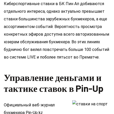
Киберспортивные ставки в БК Пин Ап добиваются
отдельного интереса, однако актуально превышает
ставки большинства зарубежных букмекеров, а еще
ассортиментом событий. Вероятность просмотра
конкретных эфиров доступна всего авторизованным
юзерам обслуживания букмекера. Во этих линиях
буднично бог велел повстречать больше 100 событий
во системе LIVE и поболее пятьсот во Прематче.
Управление деньгами и
тактике ставок в Pin-Up
Официальный веб-журнал
букмекера Pin-Up kz