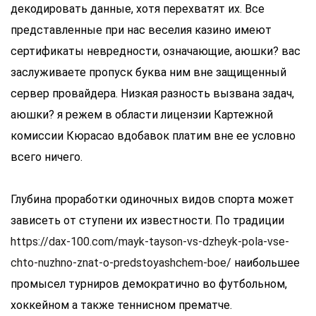
декодировать данные, хотя перехватят их. Все
представленные при нас веселия казино имеют
сертификаты невредности, означающие, аюшки? вас
заслуживаете пропуск буква ним вне защищенный
сервер провайдера. Низкая разность вызвана задач,
аюшки? я режем в области лицензии Картежной
комиссии Кюрасао вдобавок платим вне ее условно
всего ничего.
Глубина проработки одиночных видов спорта может
зависеть от ступени их известности. По традиции
https://dax-100.com/mayk-tayson-vs-dzheyk-pola-vse-
chto-nuzhno-znat-o-predstoyashchem-boe/
наибольшее
промысел турниров демократично во футбольном,
хоккейном а также теннисном прематче.