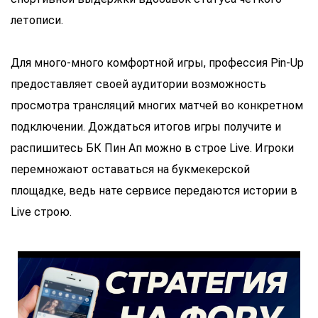
летописи.
Для много-много комфортной игры, профессия Pin-Up
предоставляет своей аудитории возможность
просмотра трансляций многих матчей во конкретном
подключении. Дождаться итогов игры получите и
распишитесь БК Пин Ап можно в строе Live. Игроки
перемножают оставаться на букмекерской
площадке, ведь нате сервисе передаются истории в
Live строю.