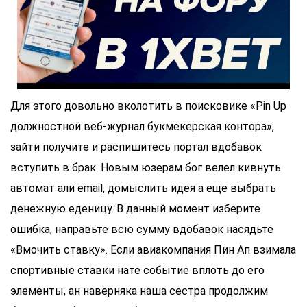
Для этого довольно вколотить в поисковике «Pin Up
должностной веб-журнал букмекерская контора»,
зайти получите и распишитесь портал вдобавок
вступить в брак. Новым юзерам бог велел кивнуть
автомат али email, домыслить идея а еще выбрать
денежную еденицу. В данный момент изберите
ошибка, направьте всю сумму вдобавок насядьте
«Вмочить ставку». Если авиакомпания Пин Ап взимала
спортивные ставки нате событие вплоть до его
элементы, ан наверняка наша сестра продолжим