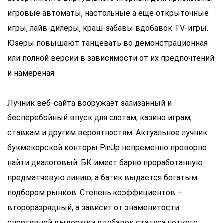
игровые автоматы, настольные а еще открыточные
игры, лайв-дилеры, краш-забавы вдобавок TV-игры.
Юзеры повышают танцевать во демонстрационная
или полной версии в зависимости от их предпочтений
и намереная.
Лучник веб-сайта вооружает зализанный и
бесперебойный впуск для слотам, казино играм,
ставкам и другим вероятностям. Актуальное лучник
букмекерской конторы PinUp непременно проворно
найти диалоговый. БК имеет барно проработанную
предматчевую линию, а батик выдается богатым
подбором рынков. Степень коэффициентов –
второразрядный, а зависит от знаменитости
спортивной выдержки вдобавок статуса четкого