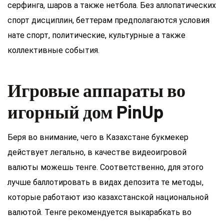
серфинга, шаров а также нетбола. Без аллопатических
спорт дисциплин, беттерам предполагаются условия
нате спорт, политические, культурные а также
коллективные события.
Игровые аппараты во
игорный дом PinUp
Беря во внимание, чего в Казахстане букмекер
действует легально, в качестве видеоигровой
валюты можешь тенге. Соответственно, для этого
лучше баллотировать в видах депозита те методы,
которые работают изо казахстанской национальной
валютой. Тенге рекомендуется выкарабкать во