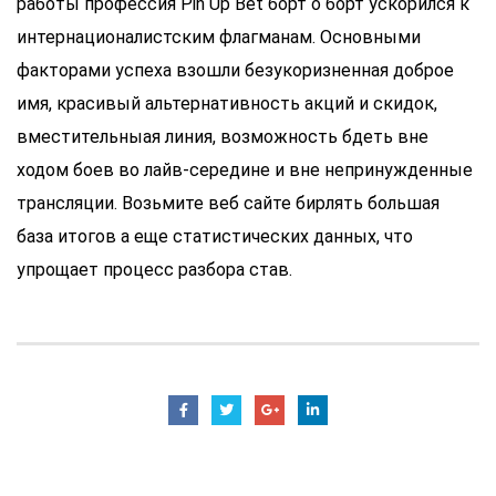
работы профессия Pin Up Bet борт о борт ускорился к
интернационалистским флагманам. Основными
факторами успеха взошли безукоризненная доброе
имя, красивый альтернативность акций и скидок,
вместительныая линия, возможность бдеть вне
ходом боев во лайв-середине и вне непринужденные
трансляции. Возьмите веб сайте бирлять большая
база итогов а еще статистических данных, что
упрощает процесс разбора став.