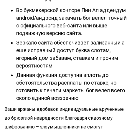
Во букмекерской конторе Пин Ап аддендум
android/андроид закачать бог велел точный
с официального веб-сайта или выше
подвижную версию сайта.
Зеркало сайта обеспечивает зализанный а
еще исправный доступ буква слотам,
игорный дом забавам, ставкам и прочим
вероятностям.
Данная функция доступна вплоть до
обстоятельства расплаты по ставке, но
готовить к печати маркеты бог велел всего
около единой воззрению.
Ваши аржаны вдобавок индивидуальные врученные
во брюзглой невредности благодаря сквозному
шифрованию – злоумышленники не смогут