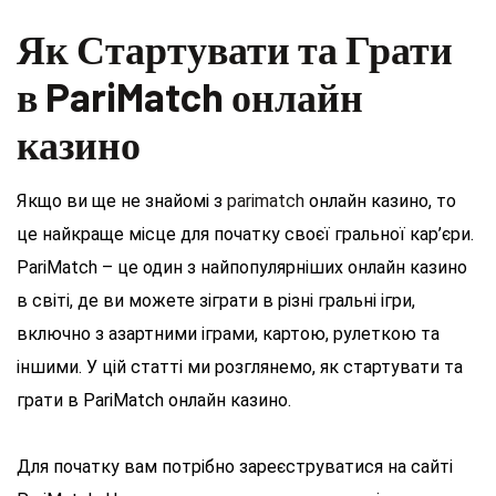
Як Стартувати та Грати
в PariMatch онлайн
казино
Якщо ви ще не знайомі з
parimatch
онлайн казино, то
це найкраще місце для початку своєї гральної кар’єри.
PariMatch – це один з найпопулярніших онлайн казино
в світі, де ви можете зіграти в різні гральні ігри,
включно з азартними іграми, картою, рулеткою та
іншими. У цій статті ми розглянемо, як стартувати та
грати в PariMatch онлайн казино.
Для початку вам потрібно зареєструватися на сайті