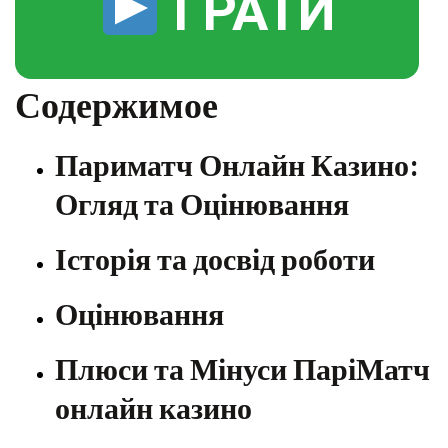
ГРАТИ
Содержимое
Париматч Онлайн Казино:
Огляд та Оцінювання
Історія та досвід роботи
Оцінювання
Плюси та Мінуси ПаріМатч
онлайн казино