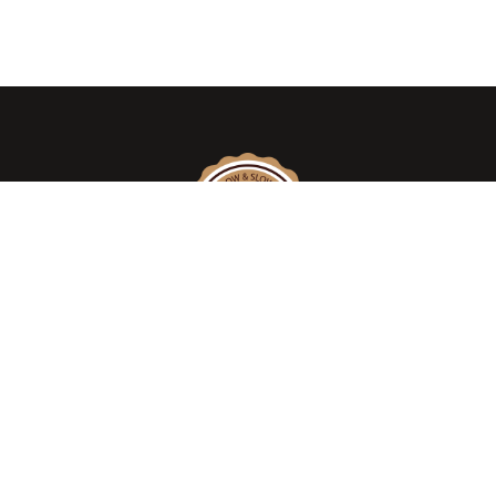
We take pride in introducing the
AUTHENTIC WOOD SMOKED AMERICAN –
TEXAS STYLE BARBEQUE, DELI MEATS &