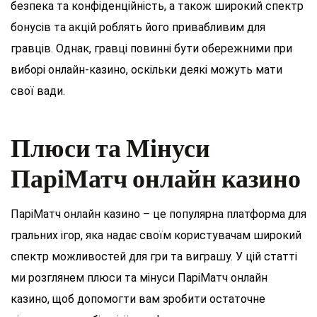
безпека та конфіденційність, а також широкий спектр
бонусів та акцій роблять його привабливим для
гравців. Однак, гравці повинні бути обережними при
виборі онлайн-казино, оскільки деякі можуть мати
свої вади.
Плюси та Мінуси
ПаріМатч онлайн казино
ПаріМатч онлайн казино – це популярна платформа для
гральних ігор, яка надає своїм користувачам широкий
спектр можливостей для гри та виграшу. У цій статті
ми розглянем плюси та мінуси ПаріМатч онлайн
казино, щоб допомогти вам зробити остаточне