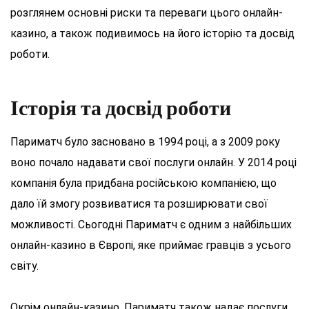
розглянем основні риски та переваги цього онлайн-
казино, а також подивимось на його історію та досвід
роботи.
Історія та досвід роботи
Париматч було засновано в 1994 році, а з 2009 року
воно почало надавати свої послуги онлайн. У 2014 році
компанія була придбана російською компанією, що
дало їй змогу розвиватися та розширювати свої
можливості. Сьогодні Париматч є одним з найбільших
онлайн-казино в Європі, яке приймає гравців з усього
світу.
Окрім онлайн-казино, Париматч також надає послуги