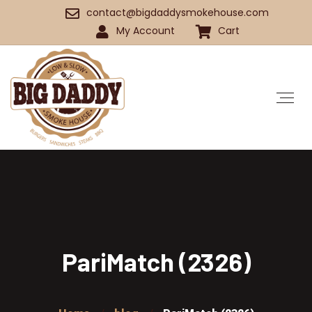
contact@bigdaddysmokehouse.com
My Account
Cart
PariMatch (2326)