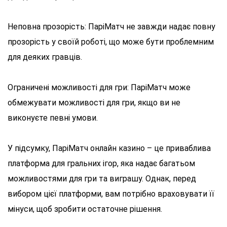
Неповна прозорість: ПаріМатч не завжди надає повну
прозорість у своїй роботі, що може бути проблемним
для деяких гравців.
Ограничені можливості для гри: ПаріМатч може
обмежувати можливості для гри, якщо ви не
виконуєте певні умови.
У підсумку, ПаріМатч онлайн казино – це приваблива
платформа для гральних ігор, яка надає багатьом
можливостями для гри та виграшу. Однак, перед
вибором цієї платформи, вам потрібно враховувати її
мінуси, щоб зробити остаточне рішення.