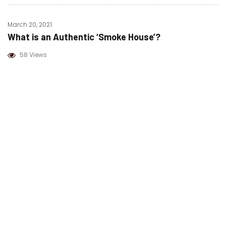
March 20, 2021
What is an Authentic ‘Smoke House’?
58 Views