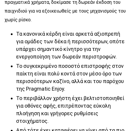
πραγματικά χρήματα, δοκίμασε τη δωρεάν έκδοση του
παιχνιδιού για να εξοικειωθείς με τους μηχανισμούς του
χωρίς ρίσκο.
Τα κανονικά κέρδη είναι αρκετά αξιοπρεπή
για ομάδες των δέκα ή περισσότερων, οπότε
υπάρχει σημαντικό κίνητρο για την
ενεργοποίηση των δωρεάν περιστροφών.
Το συγκεκριμένο ποσοστό επιστροφής στον
παίκτη είναι πολύ κοντά στον μέσο όρο των
περισσότερων καζίνο, αλλά και του παρόχου
της Pragmatic Enjoy.
Το περιβάλλον χρήστη έχει βελτιστοποιηθεί
για οθόνες αφής, επιτρέποντας εύκολη
πλοήγηση και γρήγορες ρυθμίσεις
στοιχήματος.
Από τότε έχει καταφέρει να γίνει από τα πιο