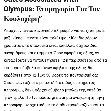
Olympus: Ετυμηγορία Για Τον
Κουλοχέρη”
Υπάρχουν εννέα κανονικές πληρωμές για να χτυπήσετε
μαζί νίκες – πέντε είναι πολύτιμοι λίθοι διαφόρων
χρωμάτων, τα υπόλοιπα είναι κύπελλα, δαχτυλίδια,
αυγορίθμους και στέμματα. Όσον αφορά τις αξίες, αν
καταφέρετε να τοποθετήσετε 12 ή περισσότερα από τα
τέσσερα σύμβολα εικόνων υψηλότερης αξίας, θα
κερδίσετε από 12 έως 50 φορές το ποντάρισμά σας.
Όπως φαντάζεστε με αυτό” “το είδος συστήματος
πληρωμών, δεν υπάρχει σύμβολο μπαλαντέρ, αυτό θα
ήταν τρελό. Το tychebets. gr είναι μια ανεξάρτητη πηγή
πληροφοριών σχετικά με τα διαδικτυακά καζίνο και τα