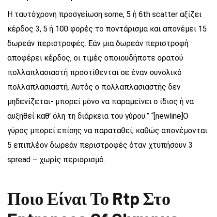
Η ταυτόχρονη προσγείωση some, 5 ή 6th scatter αξίζει
κέρδος 3, 5 ή 100 φορές το ποντάρισμα και απονέμει 15
δωρεάν περιστροφές. Εάν μια δωρεάν περιστροφή
αποφέρει κέρδος, οι τιμές οποιουδήποτε ορατού
πολλαπλασιαστή προστίθενται σε έναν συνολικό
πολλαπλασιαστή. Αυτός ο πολλαπλασιαστής δεν
μηδενίζεται- μπορεί μόνο να παραμείνει ο ίδιος ή να
αυξηθεί καθ’ όλη τη διάρκεια του γύρου.” “[newline]Ο
γύρος μπορεί επίσης να παραταθεί, καθώς απονέμονται
5 επιπλέον δωρεάν περιστροφές όταν χτυπήσουν 3
spread – χωρίς περιορισμό.
Ποιο Είναι Το Rtp Στο