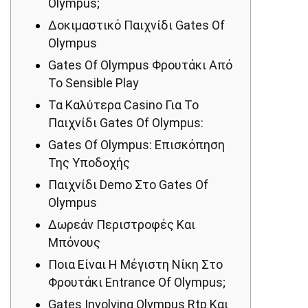
Olympus;
Δοκιμαστικό Παιχνίδι Gates Of
Olympus
Gates Of Olympus Φρουτάκι Από
Το Sensible Play
Τα Καλύτερα Casino Για Το
Παιχνίδι Gates Of Olympus:
Gates Of Olympus: Επισκόπηση
Της Υποδοχής
Παιχνίδι Demo Στο Gates Of
Olympus
Δωρεάν Περιστροφές Και
Μπόνους
Ποια Είναι Η Μέγιστη Νίκη Στο
Φρουτάκι Entrance Of Olympus;
Gates Involving Olympus Rtp Και