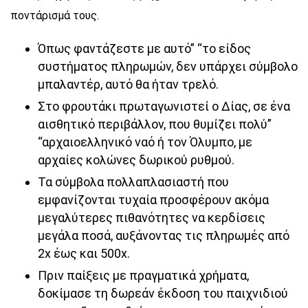
ποντάρισμά τους.
Όπως φαντάζεστε με αυτό” “το είδος
συστήματος πληρωμών, δεν υπάρχει σύμβολο
μπαλαντέρ, αυτό θα ήταν τρελό.
Στο φρουτάκι πρωταγωνιστεί ο Δίας, σε ένα
αισθητικό περιβάλλον, που θυμίζει πολύ”
“αρχαιοελληνικό ναό ή τον Όλυμπο, με
αρχαίες κολώνες δωρικού ρυθμού.
Τα σύμβολα πολλαπλασιαστή που
εμφανίζονται τυχαία προσφέρουν ακόμα
μεγαλύτερες πιθανότητες να κερδίσεις
μεγάλα ποσά, αυξάνοντας τις πληρωμές από
2x έως και 500x.
Πριν παίξεις με πραγματικά χρήματα,
δοκίμασε τη δωρεάν έκδοση του παιχνιδιού