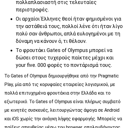
πολλαπλασιαστή στις τελευταίες
περιστροφές.
Οι αρχαίοι Έλληνες θεοί ήταν φημισμένοι για
την αστάθειά τους, πολλοί λένε ότι ήταν λίγο
πολύ σαν άνθρωποι, απλά ευλογημένοι με τη
δύναμη να κάνουν ό, τι θέλουν.
Το φρουτάκι Gates of Olympus μπορεί να
δώσει στους τυχερούς παίκτες μέχρι και
your five. 000 φορές το ποντάρισμά τους.
Το Gates of Olympus δημιουργήθηκε από την Pragmatic
Play, μία από τις κορυφαίες εταιρείες λογισμικού, με
πολλά επιτυχημένα φρουτάκια στην Ελλάδα και το
εξωτερικό. Το Gates of Olympus είναι πλήρως συμβατό
με κινητές συσκευές, λειτουργώντας άψογα σε Android
και iOS χωρίς την ανάγκη λήψης εφαρμογής. Μπορείς να
παίξεις απευθείας μέσω του browser, απολαμβάνοντας