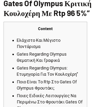
Gates Of Olympus Κριτική
Κουλοχέρη Με Rtp 96 5%”
Content
Ελάχιστο Και Μέγιστο
Ποντάρισμα
Gates Regarding Olympus
Θεματική Και Γραφικά
Gates Regarding Olympus:
Ετυμηγορία Για Τον Κουλοχέρη”
Ποιο Είναι Το Rtp Στο Gates Of
Olympus Φρουτάκι;
Ποιες Ειδικές Λειτουργίες Να
Περιμένω Στο Φρουτάκι Gates Of