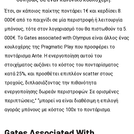
Έτσι, αν κάποιος παίκτης ποντάρει 1€ και κερδίσει 8.
000€ από το παιχνίδι σε μία περιστροφή ή λειτουργία
μπόνους, τότε στον λογαριασμό του θα πιστωθούν τα 5.
000€. Το Gates associated with Olympus είναι άλλος ένας
κουλοχέρης της Pragmatic Play που προσφέρει το
ποντάρισμα Ante. Η ενεργοποίηση αυτού του
στοιχήματος αυξάνει το κόστος του πονταρίσματος
κατά 25%, και προσθέτει επιπλέον scatter στους
τροχούς, διπλασιάζοντας την πιθανότητα
ενεργοποίησης δωρεάν περιστροφών. Σε ορισμένες
περιπτώσεις,” “μπορεί να είναι διαθέσιμη η επιλογή
αγοράς μπόνους με κόστος 100x το ποντάρισμα.
Gates Associated With