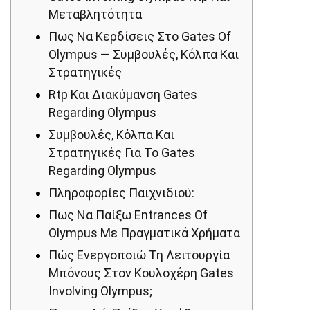
Μεταβλητότητα
Πως Να Κερδίσεις Στο Gates Of
Olympus — Συμβουλές, Κόλπα Και
Στρατηγικές
Rtp Και Διακύμανση Gates
Regarding Olympus
Συμβουλές, Κόλπα Και
Στρατηγικές Για Το Gates
Regarding Olympus
Πληροφορίες Παιχνιδιού:
Πως Να Παίξω Entrances Of
Olympus Με Πραγματικά Χρήματα
Πώς Ενεργοποιώ Τη Λειτουργία
Μπόνους Στον Κουλοχέρη Gates
Involving Olympus;