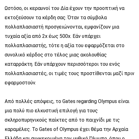
Ωστόσο, οι κεραυνοί του Δία έχουν την προοπτική να
εκτοξεύσουν τα κέρδη σας. Όταν τα σύμβολα
πολλαπλασιαστή προσγειώνονται, εμφανίζουν μια
τυχαία αξία από 2x έως 500x. Εάν υπάρχει
πολλαπλασιαστής, τότε η αξία του εφαρμόζεται στο
συνολικό κέρδος στο τέλος μιας ακολουθίας
καταρράκτη. Εάν υπάρχουν περισσότεροι του ενός
πολλαπλασιαστές, οι τιμές τους προστίθενται μαζί πριν
εφαρμοστούν.
Από πολλές απόψεις, το Gates regarding Olympus είναι
μια πολύ πιο ελκυστική επιλογή για τους
σκληροπυρηνικούς παίκτες από το παιχνίδι με τις
καραμέλες. Το Gates of Olympus έχει θέμα την Αρχαία
Ελλάδα και συγκεκριμένα τον μυθικό Όλυμπο, όπου ο