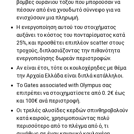
βόμβες ουράνιου τόξου που μπορούσαν να
πέσουν από ένα χνουδωτό σύννεφο για να
ενισχύσουν μια πληρωμή.
Η ενεργοποίηση αυτού του στοιχήματος
αυξάνει το κόστος του πονταρίσματος κατά
25%, και προσθέτει επιπλέον scatter στους
τροχούς, διπλασιάζοντας την πιθανότητα
ενεργοποίησης δωρεάν περιστροφών.
Αν είναι έτσι, τότε οι κουλοχέρηδες με θέμα
την Αρχαία Ελλάδα είναι διπλά κατάλληλοι.
Το Gates associated with Olympus σας
επιτρέπει να στοιχηματίσετε από 0. 2€ έως
και 100€ ανά περιστροφή.
Οι τρελές αλυσίδες κερδών σπινθηροβολούν
κατά καιρούς, χρησιμοποιώντας πολύ
περισσότερο από το πλέγμα από ό, τι
συνήθως σε έναν κανονικό κουλοχέρη.