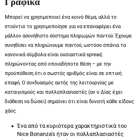
Γραφικά
Μπορεί να χρησιμοποιεί ένα κοινό θέμα, αλλά το
στούντιο το χρησιμοποίησε για να επαναφέρει ένα
μάλλον ασυνήθιστο σύστημα πληρωμών παντού. Έχουμε
συνηθίσει να πληρώνουμε παντού, ωστόσο σπάνια τα
κανονικά σύμβολα είναι ουσιαστικά spread,
πληρώνοντας από οποιαδήποτε θέση – με την
προϋπόθεση ότι ο σωστός αριθμός είναι σε οπτική
επαφή. Ο συνδυασμός αυτής της λειτουργίας με
καταιγισμούς και πολλαπλασιαστές (αν ο Δίας έχει
διάθεση να δώσει) σημαίνει ότι είναι δυνατή κάθε είδους
χάος.
Ένα από τα κυριότερα χαρακτηριστικά του
Nice Bonanza’s ήταν οι πολλαπλασιαστές