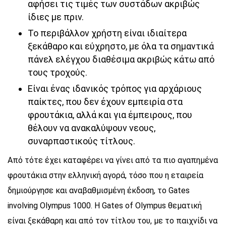
αφήσει τις τιμές των συστάδων ακριβώς
ίδιες με πριν.
Το περιβάλλον χρήστη είναι ιδιαίτερα
ξεκάθαρο και εύχρηστο, με όλα τα σημαντικά
πάνελ ελέγχου διαθέσιμα ακριβώς κάτω από
τους τροχούς.
Είναι ένας ιδανικός τρόπος για αρχάριους
παίκτες, που δεν έχουν εμπειρία στα
φρουτάκια, αλλά και για έμπειρους, που
θέλουν να ανακαλύψουν νεους,
συναρπαστικούς τίτλους.
Από τότε έχει καταφέρει να γίνει από τα πιο αγαπημένα
φρουτάκια στην ελληνική αγορά, τόσο που η εταιρεία
δημιούργησε και αναβαθμισμένη έκδοση, το Gates
involving Olympus 1000. Η Gates of Olympus θεματική
είναι ξεκάθαρη και από τον τίτλου του, με το παιχνίδι να