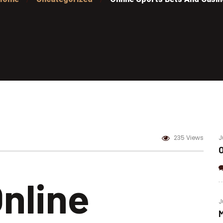
Deli Meats
PorterHouse
Chicken Salad
Beef
Dry Cured Meat
New York Strip
Chicken
Coming Soon
Fish
Pangaseus
Platter
Kielbasa Sausage
Sausages
(Original)
Spices & Herbs
235 Views
J
Bratwurst Sausage
Turkey
Smoked Turkey Breast
(Original)
Bratwurst Sausage
Smoked Turkey Ham
nline
(Mushroom & Cheese)
J
M
Bratwurst Sausage