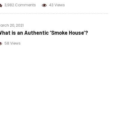
3,982 Comments
43 Views
arch 20, 2021
hat is an Authentic ‘Smoke House’?
58 Views