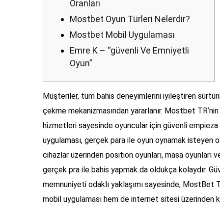
Oranları
Mostbet Oyun Türleri Nelerdir?
Mostbet Mobil Uygulaması
Emre K – “güvenli Ve Emniyetli
Oyun”
Müşteriler, tüm bahis deneyimlerini iyileştiren sürtü
çekme mekanizmasından yararlanır. Mostbet TR’nin 
hizmetleri sayesinde oyuncular için güvenli empieza
uygulaması, gerçek para ile oyun oynamak isteyen o
cihazlar üzerinden position oyunları, masa oyunları v
gerçek pra ile bahis yapmak da oldukça kolaydır. Güven
memnuniyeti odaklı yaklaşımı sayesinde, MostBet Tü
mobil uygulaması hem de internet sitesi üzerinden kull