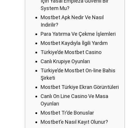
Için Yasal Empieza Güvenli Bir
System Mu?
Mostbet Apk Nedir Ve Nasıl
Indirilir?
Para Yatırma Ve Çekme İşlemleri
Mostbet Kaydıyla İlgili Yardım
Türkiye’de Mostbet Casino
Canlı Krupiye Oyunları
Türkiye’de Mostbet On-line Bahis
Şirketi
Mostbet Türkiye Ekran Görüntüleri
Canlı On Line Casino Ve Masa
Oyunları
Mostbet Tr’de Bonuslar
Mostbet’e Nasıl Kayıt Olunur?