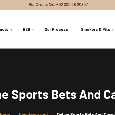
For Orders Dial +92 309 58 20397
ucts
B2B
Our Process
Smokers & Pits
BDSH Raw Meat
VRFS
Beef
BDSH Signature Meat
Brisket
Ready to Co
VRFS
Beef Steaks
Ribs
Tenderloin
Ready to Ser
Burgers & Sandwiches
Short Ribs
Rib Eye
Coming Soon
ne Sports Bets And C
Chicken
Cheeks
T-Bone
Whole Chicken
Salads
Tomahawk
Breast Fillets
Beef Salad
Home
Uncategorized
Online Sports Bets And Casin