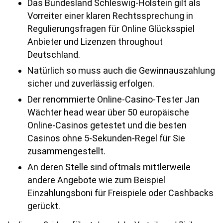
Das Bundesland Schleswig-Holstein gilt als
Vorreiter einer klaren Rechtssprechung in
Regulierungsfragen für Online Glücksspiel
Anbieter und Lizenzen throughout
Deutschland.
Natürlich so muss auch die Gewinnauszahlung
sicher und zuverlässig erfolgen.
Der renommierte Online-Casino-Tester Jan
Wächter head wear über 50 europäische
Online-Casinos getestet und die besten
Casinos ohne 5-Sekunden-Regel für Sie
zusammengestellt.
An deren Stelle sind oftmals mittlerweile
andere Angebote wie zum Beispiel
Einzahlungsboni für Freispiele oder Cashbacks
gerückt.