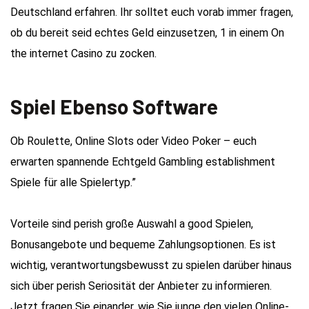
Deutschland erfahren. Ihr solltet euch vorab immer fragen,
ob du bereit seid echtes Geld einzusetzen, 1 in einem On
the internet Casino zu zocken.
Spiel Ebenso Software
Ob Roulette, Online Slots oder Video Poker – euch
erwarten spannende Echtgeld Gambling establishment
Spiele für alle Spielertyp.”
Vorteile sind perish große Auswahl a good Spielen,
Bonusangebote und bequeme Zahlungsoptionen. Es ist
wichtig, verantwortungsbewusst zu spielen darüber hinaus
sich über perish Seriosität der Anbieter zu informieren.
Jetzt fragen Sie einander, wie Sie junge den vielen Online-