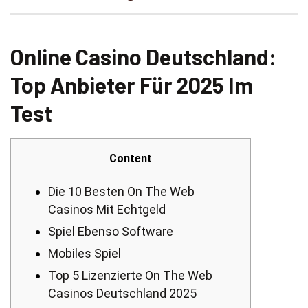
Online Casino Deutschland:
Top Anbieter Für 2025 Im
Test
Content
Die 10 Besten On The Web
Casinos Mit Echtgeld
Spiel Ebenso Software
Mobiles Spiel
Top 5 Lizenzierte On The Web
Casinos Deutschland 2025