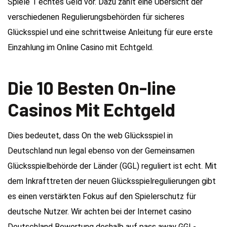
Spiele 1 echtes Geld vor. Dazu zählt eine Übersicht der
verschiedenen Regulierungsbehörden für sicheres
Glücksspiel und eine schrittweise Anleitung für eure erste
Einzahlung im Online Casino mit Echtgeld.
Die 10 Besten On-line
Casinos Mit Echtgeld
Dies bedeutet, dass On the web Glücksspiel in
Deutschland nun legal ebenso von der Gemeinsamen
Glücksspielbehörde der Länder (GGL) reguliert ist echt. Mit
dem Inkrafttreten der neuen Glücksspielregulierungen gibt
es einen verstärkten Fokus auf den Spielerschutz für
deutsche Nutzer. Wir achten bei der Internet casino
Deutschland Bewertung deshalb auf pass away GGL-