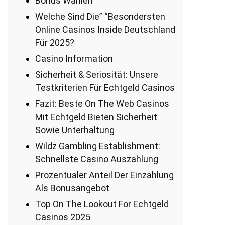
Bonus Wählen
Welche Sind Die” “Besondersten
Online Casinos Inside Deutschland
Für 2025?
Casino Information
Sicherheit & Seriosität: Unsere
Testkriterien Für Echtgeld Casinos
Fazit: Beste On The Web Casinos
Mit Echtgeld Bieten Sicherheit
Sowie Unterhaltung
Wildz Gambling Establishment:
Schnellste Casino Auszahlung
Prozentualer Anteil Der Einzahlung
Als Bonusangebot
Top On The Lookout For Echtgeld
Casinos 2025