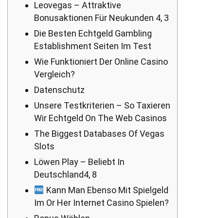
Leovegas – Attraktive
Bonusaktionen Für Neukunden 4, 3
Die Besten Echtgeld Gambling
Establishment Seiten Im Test
Wie Funktioniert Der Online Casino
Vergleich?
Datenschutz
Unsere Testkriterien – So Taxieren
Wir Echtgeld On The Web Casinos
The Biggest Databases Of Vegas
Slots
Löwen Play – Beliebt In
Deutschland4, 8
Kann Man Ebenso Mit Spielgeld
Im Or Her Internet Casino Spielen?