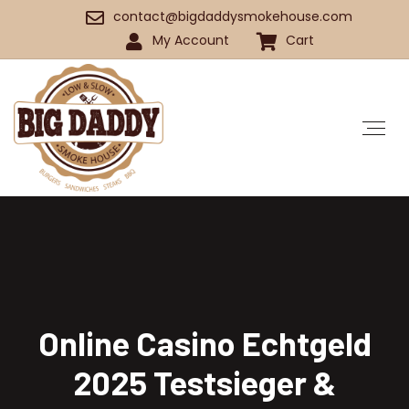
contact@bigdaddysmokehouse.com
My Account
Cart
Online Casino Echtgeld
2025 Testsieger &