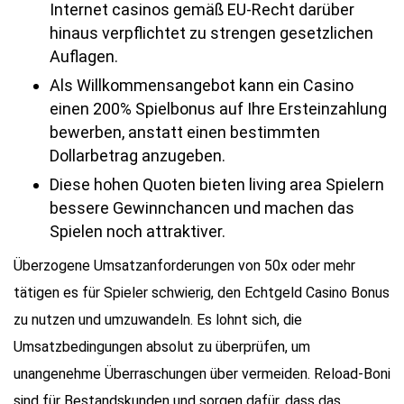
Internet casinos gemäß EU-Recht darüber
hinaus verpflichtet zu strengen gesetzlichen
Auflagen.
Als Willkommensangebot kann ein Casino
einen 200% Spielbonus auf Ihre Ersteinzahlung
bewerben, anstatt einen bestimmten
Dollarbetrag anzugeben.
Diese hohen Quoten bieten living area Spielern
bessere Gewinnchancen und machen das
Spielen noch attraktiver.
Überzogene Umsatzanforderungen von 50x oder mehr
tätigen es für Spieler schwierig, den Echtgeld Casino Bonus
zu nutzen und umzuwandeln. Es lohnt sich, die
Umsatzbedingungen absolut zu überprüfen, um
unangenehme Überraschungen über vermeiden. Reload-Boni
sind für Bestandskunden und sorgen dafür, dass das