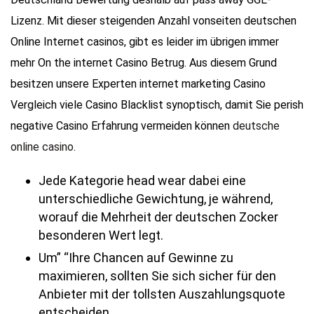
Lizenz. Mit dieser steigenden Anzahl vonseiten deutschen
Online Internet casinos, gibt es leider im übrigen immer
mehr On the internet Casino Betrug. Aus diesem Grund
besitzen unsere Experten internet marketing Casino
Vergleich viele Casino Blacklist synoptisch, damit Sie perish
negative Casino Erfahrung vermeiden können
deutsche
online casino
.
Jede Kategorie head wear dabei eine
unterschiedliche Gewichtung, je während,
worauf die Mehrheit der deutschen Zocker
besonderen Wert legt.
Um” “Ihre Chancen auf Gewinne zu
maximieren, sollten Sie sich sicher für den
Anbieter mit der tollsten Auszahlungsquote
entscheiden.