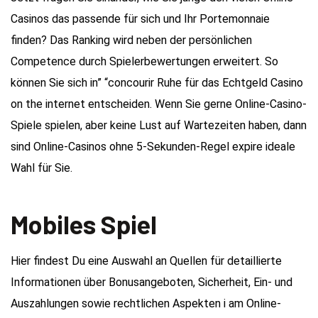
Casinos das passende für sich und Ihr Portemonnaie
finden? Das Ranking wird neben der persönlichen
Competence durch Spielerbewertungen erweitert. So
können Sie sich in” “concourir Ruhe für das Echtgeld Casino
on the internet entscheiden. Wenn Sie gerne Online-Casino-
Spiele spielen, aber keine Lust auf Wartezeiten haben, dann
sind Online-Casinos ohne 5-Sekunden-Regel expire ideale
Wahl für Sie.
Mobiles Spiel
Hier findest Du eine Auswahl an Quellen für detaillierte
Informationen über Bonusangeboten, Sicherheit, Ein- und
Auszahlungen sowie rechtlichen Aspekten i am Online-