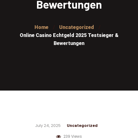
Bewertungen
Home
Uncategorized
Online Casino Echtgeld 2025 Testsieger &
Bewertungen
July 24, 2025
Uncategorized
239 Views