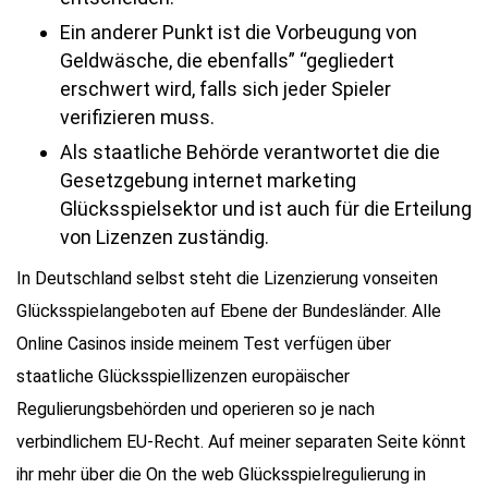
Ein anderer Punkt ist die Vorbeugung von
Geldwäsche, die ebenfalls” “gegliedert
erschwert wird, falls sich jeder Spieler
verifizieren muss.
Als staatliche Behörde verantwortet die die
Gesetzgebung internet marketing
Glücksspielsektor und ist auch für die Erteilung
von Lizenzen zuständig.
In Deutschland selbst steht die Lizenzierung vonseiten
Glücksspielangeboten auf Ebene der Bundesländer. Alle
Online Casinos inside meinem Test verfügen über
staatliche Glücksspiellizenzen europäischer
Regulierungsbehörden und operieren so je nach
verbindlichem EU-Recht. Auf meiner separaten Seite könnt
ihr mehr über die On the web Glücksspielregulierung in