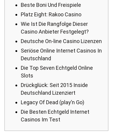
Beste Boni Und Freispiele
Platz Eight: Rakoo Casino
Wie Ist Die Rangfolge Dieser
Casino Anbieter Festgelegt?
Deutsche On-line Casino Lizenzen
Seriöse Online Internet Casinos In
Deutschland
Die Top Seven Echtgeld Online
Slots
Drückglück: Seit 2015 Inside
Deutschland Lizenziert
Legacy Of Dead (play’n Go)
Die Besten Echtgeld Internet
Casinos Im Test