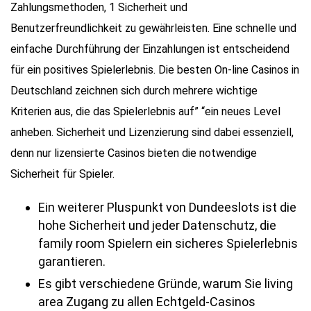
Zahlungsmethoden, 1 Sicherheit und
Benutzerfreundlichkeit zu gewährleisten. Eine schnelle und
einfache Durchführung der Einzahlungen ist entscheidend
für ein positives Spielerlebnis. Die besten On-line Casinos in
Deutschland zeichnen sich durch mehrere wichtige
Kriterien aus, die das Spielerlebnis auf” “ein neues Level
anheben. Sicherheit und Lizenzierung sind dabei essenziell,
denn nur lizensierte Casinos bieten die notwendige
Sicherheit für Spieler.
Ein weiterer Pluspunkt von Dundeeslots ist die
hohe Sicherheit und jeder Datenschutz, die
family room Spielern ein sicheres Spielerlebnis
garantieren.
Es gibt verschiedene Gründe, warum Sie living
area Zugang zu allen Echtgeld-Casinos