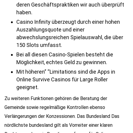
deren Geschäftspraktiken wir auch überprüft
haben.
Casino Infinity überzeugt durch einer hohen
Auszahlungsquote und einer
abwechslungsreichen Spielauswahl, die über
150 Slots umfasst.
Bei all diesen Casino-Spielen besteht die
Möglichkeit, echtes Geld zu gewinnen.
Mit höheren” “Limitations sind die Apps in
Online Survive Casinos für Large Roller
geeignet.
Zu weiteren Funktionen gehören die Beratung der
Gemeinde sowie regelmäßige Kontrollen ebenso
Verlängerungen der Konzessionen. Das Bundesland Das
nördlichste bundesland gilt als Vorreiter einer klaren