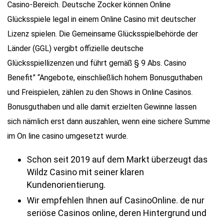
Casino-Bereich. Deutsche Zocker können Online
Glücksspiele legal in einem Online Casino mit deutscher
Lizenz spielen. Die Gemeinsame Glücksspielbehörde der
Länder (GGL) vergibt offizielle deutsche
Glücksspiellizenzen und führt gemäß § 9 Abs. Casino
Benefit” “Angebote, einschließlich hohem Bonusguthaben
und Freispielen, zählen zu den Shows in Online Casinos.
Bonusguthaben und alle damit erzielten Gewinne lassen
sich nämlich erst dann auszahlen, wenn eine sichere Summe
im On line casino umgesetzt wurde.
Schon seit 2019 auf dem Markt überzeugt das
Wildz Casino mit seiner klaren
Kundenorientierung.
Wir empfehlen Ihnen auf CasinoOnline. de nur
seriöse Casinos online, deren Hintergrund und