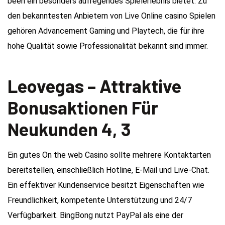
been ein besonders aufregendes Spielerlebnis bietet. Zu
den bekanntesten Anbietern von Live Online casino Spielen
gehören Advancement Gaming und Playtech, die für ihre
hohe Qualität sowie Professionalität bekannt sind immer.
Leovegas – Attraktive
Bonusaktionen Für
Neukunden 4, 3
Ein gutes On the web Casino sollte mehrere Kontaktarten
bereitstellen, einschließlich Hotline, E-Mail und Live-Chat.
Ein effektiver Kundenservice besitzt Eigenschaften wie
Freundlichkeit, kompetente Unterstützung und 24/7
Verfügbarkeit. BingBong nutzt PayPal als eine der