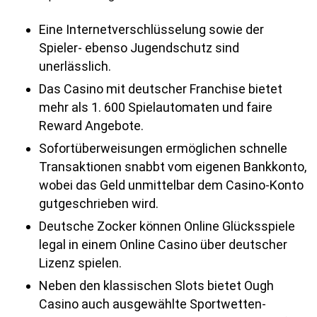
Eine Internetverschlüsselung sowie der
Spieler- ebenso Jugendschutz sind
unerlässlich.
Das Casino mit deutscher Franchise bietet
mehr als 1. 600 Spielautomaten und faire
Reward Angebote.
Sofortüberweisungen ermöglichen schnelle
Transaktionen snabbt vom eigenen Bankkonto,
wobei das Geld unmittelbar dem Casino-Konto
gutgeschrieben wird.
Deutsche Zocker können Online Glücksspiele
legal in einem Online Casino über deutscher
Lizenz spielen.
Neben den klassischen Slots bietet Ough
Casino auch ausgewählte Sportwetten-