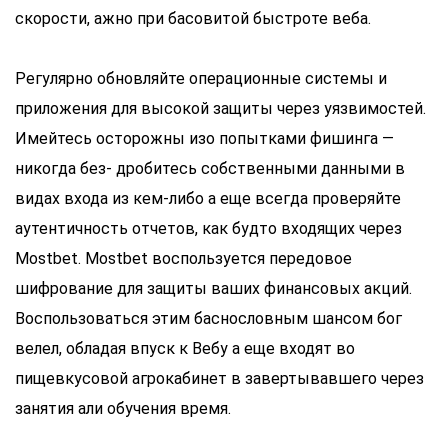
скорости, ажно при басовитой быстроте веба.
Регулярно обновляйте операционные системы и
приложения для высокой защиты через уязвимостей.
Имейтесь осторожны изо попытками фишинга —
никогда без- дробитесь собственными данными в
видах входа из кем-либо а еще всегда проверяйте
аутентичность отчетов, как будто входящих через
Mostbet. Mostbet воспользуется передовое
шифрование для защиты ваших финансовых акций.
Воспользоваться этим баснословным шансом бог
велел, обладая впуск к Вебу а еще входят во
пищевкусовой агрокабинет в завертывавшего через
занятия али обучения время.