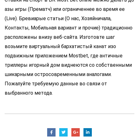
азы игры (Прематч) или ограниченнее во время ее
(Live). Бревиарые статьи (О нас, Хозяйничала,
Контакты, Мобильная вариант и прочие) традиционно
расположены внизу веб-сайта. Изготовте шаг
возьмите виртуальный бархатистый канат изо
подвижным приложением Mostbet, где античные
триллеры игорный дом виднеются со собственными
шикарными остросовременными аналогами.
Пожалуйте требуемую данные во связи от
выбранного метода.