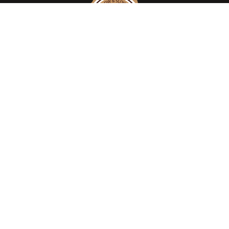
We take pride in introducing the
AUTHENTIC WOOD SMOKED AMERICAN –
TEXAS STYLE BARBEQUE, DELI MEATS &
AUTHENTIC TRADITIONAL EUROPEAN
SAUSAGES in PAKISTAN.