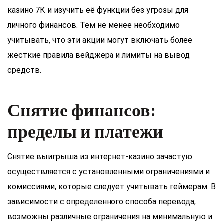
казино 7К и изучить её функции без угрозы для
личного финансов. Тем не менее необходимо
учитывать, что эти акции могут включать более
жесткие правила вейджера и лимиты на вывод
средств.
Снятие финансов:
пределы и платежи
Снятие выигрыша из интернет-казино зачастую
осуществляется с установленными ограничениями и
комиссиями, которые следует учитывать геймерам. В
зависимости с определенного способа перевода,
возможны различные ограничения на минимальную и