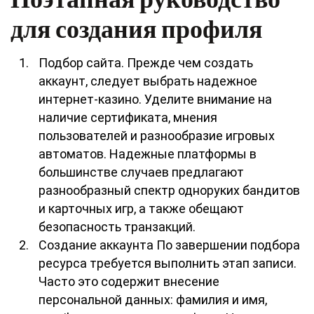
для создания профиля
Подбор сайта. Прежде чем создать
аккаунт, следует выбрать надежное
интернет-казино. Уделите внимание на
наличие сертификата, мнения
пользователей и разнообразие игровых
автоматов. Надежные платформы в
большинстве случаев предлагают
разнообразный спектр одноруких бандитов
и карточных игр, а также обещают
безопасность транзакций.
Создание аккаунта По завершении подбора
ресурса требуется выполнить этап записи.
Часто это содержит внесение
персональной данных: фамилия и имя,