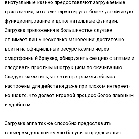
виртуальные казино предоставляют загружаемые
приложения, которые гарантируют более устойчивую
функционирование и дополнительные функции.
Загрузка приложения в большинстве случаев
отнимает лишь несколько мгновений: достаточно
войти на официальный ресурс казино через
смартфонный браузер, обнаружить секцию с аппами и
следовать простым инструкциям по скачиванию.
Следует заметить, что эти программы обычно
настроены для действия даже при плохом интернет-
коннекте, что делает игровой процесс более плавным
и удобным.
Загрузка аппа также способно предоставить
геймерам дополнительно бонусы и предложения,