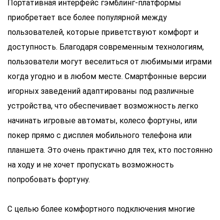
Портативная интерфейс гэмблинг-платформы
приобретает все более популярной между
пользователей, которые приветствуют комфорт и
доступность. Благодаря современным технологиям,
пользователи могут веселиться от любимыми играми
когда угодно и в любом месте. Смартфонные версии
игорных заведений адаптированы под различные
устройства, что обеспечивает возможность легко
начинать игровые автоматы, колесо фортуны, или
покер прямо с дисплея мобильного телефона или
планшета. Это очень практично для тех, кто постоянно
на ходу и не хочет пропускать возможность
попробовать фортуну.
С целью более комфортного подключения многие