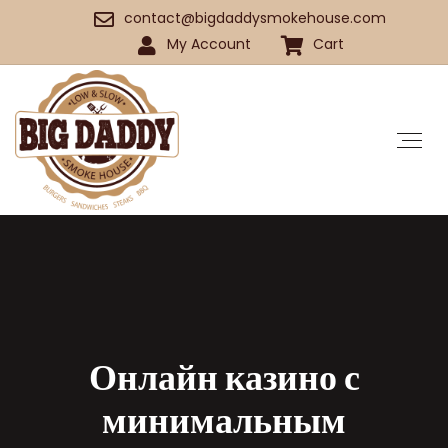
contact@bigdaddysmokehouse.com
My Account
Cart
Онлайн казино с
минимальным