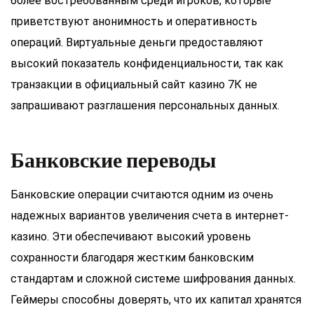
более востребованным среди игроков, которые
приветствуют анонимность и оперативность
операций. Виртуальные деньги предоставляют
высокий показатель конфиденциальности, так как
транзакции в официальный сайт казино 7К не
запрашивают разглашения персональных данных.
Банковские переводы
Банковские операции считаются одним из очень
надежных вариантов увеличения счета в интернет-
казино. Эти обеспечивают высокий уровень
сохранности благодаря жестким банковским
стандартам и сложной системе шифрования данных.
Геймеры способны доверять, что их капитал хранятся