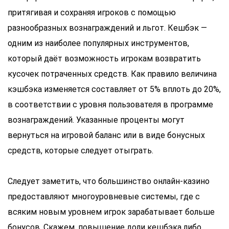
притягивая и сохраняя игроков с помощью
разнообразных вознаграждений и льгот. Кешбэк —
одним из наиболее популярных инструментов,
который даёт возможность игрокам возвратить
кусочек потраченных средств. Как правило величина
кэшбэка изменяется составляет от 5% вплоть до 20%,
в соответствии с уровня пользователя в программе
вознаграждений. Указанные проценты могут
вернуться на игровой баланс или в виде бонусных
средств, которые следует отыграть.
Следует заметить, что большинство онлайн-казино
предоставляют многоуровневые системы, где с
всяким новым уровнем игрок зарабатывает больше
бонусов. Скажем, повышение доли кешбэка либо