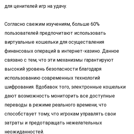
для ценителей игр на удачу.
Согласно свежим изучениям, больше 60%
пользователей предпочитают использовать
виртуальные кошельки для осуществления
финансовых операций в интернет-казино. Данное
связано с тем, что эти механизмы гарантируют
высокий уровень безопасности благодаря
использованию современных технологий
шифрования. Вдобавок того, электронные кошельки
дают возможность мониторить все доступные
переводы в режиме реального времени, что
способствует тому, что игрокам управлять свои
затраты и предотвращать нежелательных
неожиданностей.