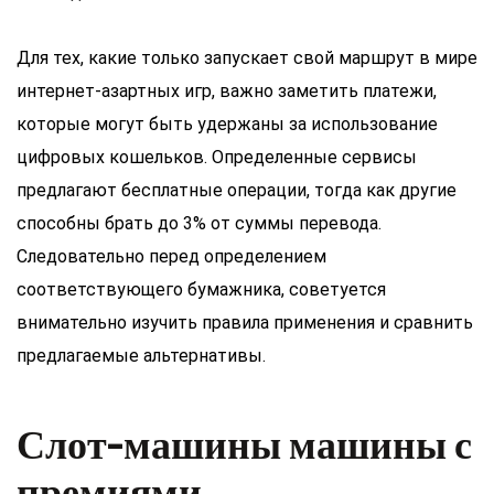
Для тех, какие только запускает свой маршрут в мире
интернет-азартных игр, важно заметить платежи,
которые могут быть удержаны за использование
цифровых кошельков. Определенные сервисы
предлагают бесплатные операции, тогда как другие
способны брать до 3% от суммы перевода.
Следовательно перед определением
соответствующего бумажника, советуется
внимательно изучить правила применения и сравнить
предлагаемые альтернативы.
Слот-машины машины с
премиями