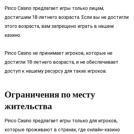
Pinco Casino предлагает игры только лицам,
достигшим 18-летнего возраста. Если вы не достигли
этого возраста, вам запрещено играть в нашем
казино.
Pinco Casino не принимает игроков, которые не
достигли 18-летнего возраста, и не обеспечивает
доступ к нашему ресурсу для таких игроков.
Ограничения по месту
жительства
Pinco Casino предлагает игры только для игроков,
которые проживают в странах, где онлайн-казино