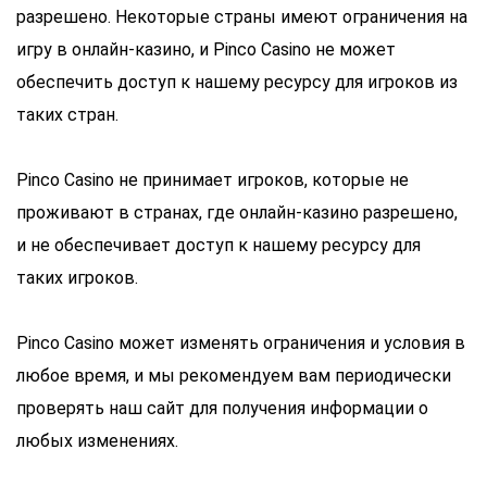
разрешено. Некоторые страны имеют ограничения на
игру в онлайн-казино, и Pinco Casino не может
обеспечить доступ к нашему ресурсу для игроков из
таких стран.
Pinco Casino не принимает игроков, которые не
проживают в странах, где онлайн-казино разрешено,
и не обеспечивает доступ к нашему ресурсу для
таких игроков.
Pinco Casino может изменять ограничения и условия в
любое время, и мы рекомендуем вам периодически
проверять наш сайт для получения информации о
любых изменениях.