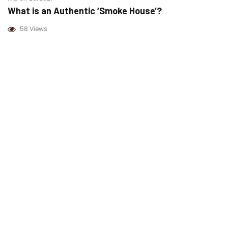
What is an Authentic ‘Smoke House’?
58 Views