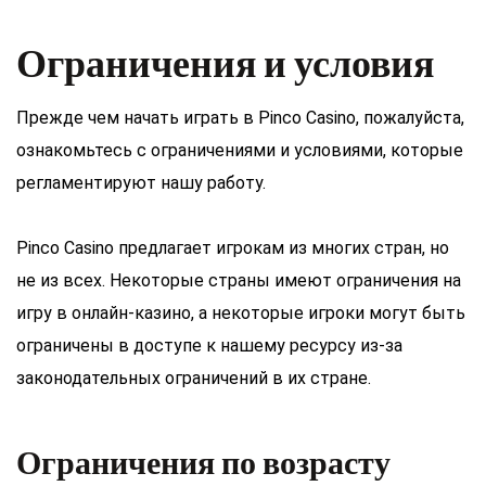
Ограничения и условия
Прежде чем начать играть в Pinco Casino, пожалуйста,
ознакомьтесь с ограничениями и условиями, которые
регламентируют нашу работу.
Pinco Casino предлагает игрокам из многих стран, но
не из всех. Некоторые страны имеют ограничения на
игру в онлайн-казино, а некоторые игроки могут быть
ограничены в доступе к нашему ресурсу из-за
законодательных ограничений в их стране.
Ограничения по возрасту