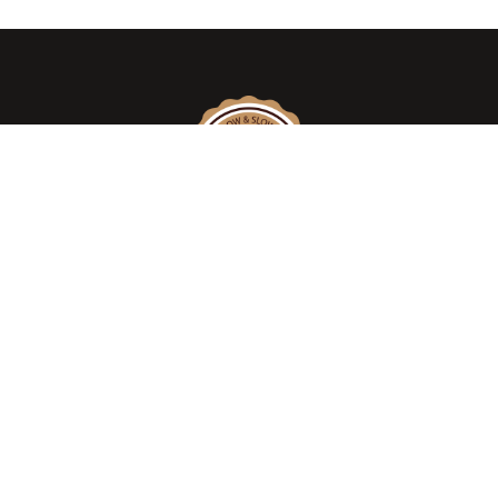
We take pride in introducing the
AUTHENTIC WOOD SMOKED AMERICAN –
TEXAS STYLE BARBEQUE, DELI MEATS &
AUTHENTIC TRADITIONAL EUROPEAN
SAUSAGES in PAKISTAN.