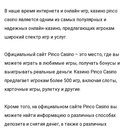
В наше время интернета и онлайн-игр, казино
pinco
casino
является одним из самых популярных и
надежных онлайн-казино, предлагающих игрокам
широкий спектр игр и услуг.
Официальный сайт Pinco Casino – это место, где вы
можете играть в любимые игры, получать бонусы и
выигрывать реальные деньги. Казино Pinco Casino
предлагает игрокам более 500 игр, включая слоты,
карточные игры, рулетку и другие.
Кроме того, на официальном сайте Pinco Casino вы
можете найти информацию о различных способах
депозита и снятия денег, а также о различных