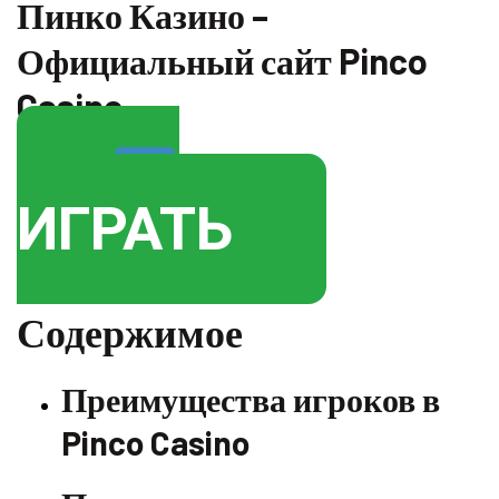
Пинко Казино –
Официальный сайт Pinco
Casino
ИГРАТЬ
Содержимое
Преимущества игроков в
Pinco Casino