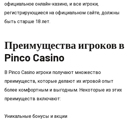
официальное онлайн-казино, и все игроки,
регистрирующиеся на официальном сайте, должны
быть старше 18 лет.
Преимущества игроков в
Pinco Casino
В Pinco Casino игроки получают множество
преимуществ, которые делают их игровой опыт
более комфортным и выгодным. Некоторые из этих
преимуществ включают:
Уникальные бонусы и акции