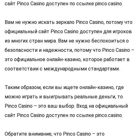
сайт Pinco Casino доступен по ссылке pinco.casino.
Вам не нужно искать зеркало Pinco Casino, потому что
официальный сайт Pinco Casino доступен для игроков
из многих стран мира. Вам не нужно беспокоиться о
безопасности и надежности, потому что Pinco Casino –
это официальное онлайн-казино, которое работает в
соответствии с международными стандартами.
Таким образом, если вы ищете онлайн-казино, где
можно играть и выигрывать реальные деньги, то
Pinco Casino – это ваш выбор. Вход на официальный
сайт Pinco Casino доступен по ссылке pinco.casino.
Обратите внимание, что Pinco Casino – это