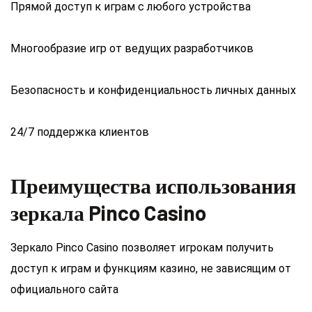
Прямой доступ к играм с любого устройства
Многообразие игр от ведущих разработчиков
Безопасность и конфиденциальность личных данных
24/7 поддержка клиентов
Преимущества использования
зеркала Pinco Casino
Зеркало Pinco Casino позволяет игрокам получить
доступ к играм и функциям казино, не зависящим от
официального сайта