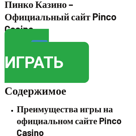
Пинко Казино –
Официальный сайт Pinco
Casino
ИГРАТЬ
Содержимое
Преимущества игры на
официальном сайте Pinco
Casino