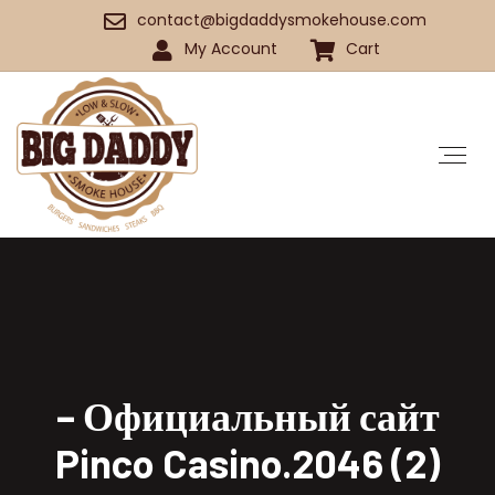
contact@bigdaddysmokehouse.com
My Account
Cart
– Официальный сайт
Pinco Casino.2046 (2)