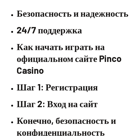
Безопасность и надежность
24/7 поддержка
Как начать играть на
официальном сайте Pinco
Casino
Шаг 1: Регистрация
Шаг 2: Вход на сайт
Конечно, безопасность и
конфиденциальность