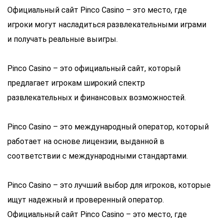
Официальный сайт Pinco Casino – это место, где
игроки могут насладиться развлекательными играми
и получать реальные выигры.
Pinco Casino – это официальный сайт, который
предлагает игрокам широкий спектр
развлекательных и финансовых возможностей.
Pinco Casino – это международный оператор, который
работает на основе лицензии, выданной в
соответствии с международными стандартами.
Pinco Casino – это лучший выбор для игроков, которые
ищут надежный и проверенный оператор.
Официальный сайт Pinco Casino – это место, где