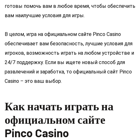
готовы помочь вам в любое время, чтобы обеспечить
вам наилучшие условия для игры.
В целом, игра на официальном сайте Pinco Casino
обеспечивает вам безопасность, лучшие условия для
игроков, возможность играть на любом устройстве и
24/7 поддержку. Если вы ищете новый способ для
развлечений и заработка, то официальный сайт Pinco
Casino – это ваш выбор.
Как начать играть на
официальном сайте
Pinco Casino