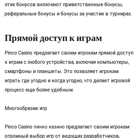
этих бонусов включают приветственные бонусы,
реферальные бонусы и бонусы за участие в турнирах.
Прямой доступ к играм
Pinco Casino предлагает своим игрокам прямой доступ
к играм с любого устройства, включая компьютеры,
смартфоны и планшеты. Это позволяет игрокам
играть где угодно и когда угодно, что делает игровой
процесс еще более удобным.
Многообразие игр
Pinco Casino
пинко казино
предлагает своим игрокам
огромный выбор игр от ведущих разработчиков,