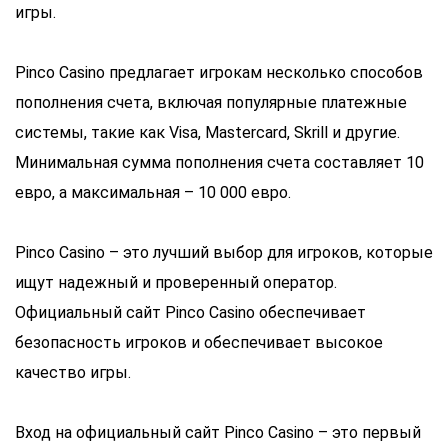
игры.
Pinco Casino предлагает игрокам несколько способов
пополнения счета, включая популярные платежные
системы, такие как Visa, Mastercard, Skrill и другие.
Минимальная сумма пополнения счета составляет 10
евро, а максимальная – 10 000 евро.
Pinco Casino – это лучший выбор для игроков, которые
ищут надежный и проверенный оператор.
Официальный сайт Pinco Casino обеспечивает
безопасность игроков и обеспечивает высокое
качество игры.
Вход на официальный сайт Pinco Casino – это первый