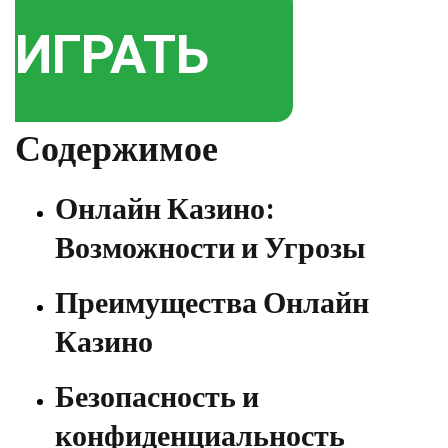
ИГРАТЬ
Содержимое
Онлайн Казино:
Возможности и Угрозы
Преимущества Онлайн
Казино
Безопасность и
конфиденциальность