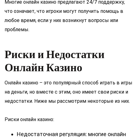
Многие онлайн казино предлагают 24/7 поддержку,
что означает, что игроки могут получить помощь в
любое время, если у них возникнут вопросы или
проблемы.
Риски и Недостатки
Онлайн Казино
Онлайн казино – это популярный способ играть в игры
на деньги, но вместе с этим, оно имеет свои риски и
недостатки. Ниже мы рассмотрим некоторые из них.
Риски онлайн казино:
Недостаточная регуляция: многие онлайн