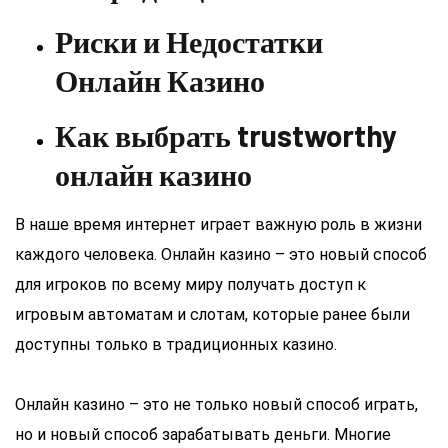
Риски и Недостатки
Онлайн Казино
Как выбрать trustworthy
онлайн казино
В наше время интернет играет важную роль в жизни
каждого человека. Онлайн казино – это новый способ
для игроков по всему миру получать доступ к
игровым автоматам и слотам, которые ранее были
доступны только в традиционных казино.
Онлайн казино – это не только новый способ играть,
но и новый способ зарабатывать деньги. Многие