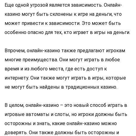
Еще одной угрозой является зависимость. Онлайн-
казино могут быть склонены к игре на деньги, что
может привести к зависимости. Это может быть
особенно опасно для тех, кто играет в игры на деньги.
Впрочем, онлайн-казино также предлагают игрокам
многие преимущества. Они могут играть в любое
время и из любого места, где есть доступ к
интернету. Они также могут играть в игры, которые
не могут быть найдены в традиционных казино.
В целом, онлайн-казино – это новый способ играть в
игровые автоматы и слоты, но игроки должны быть
осторожны и знать, какие онлайн-казино можно
доверять. Они также должны быть осторожны и