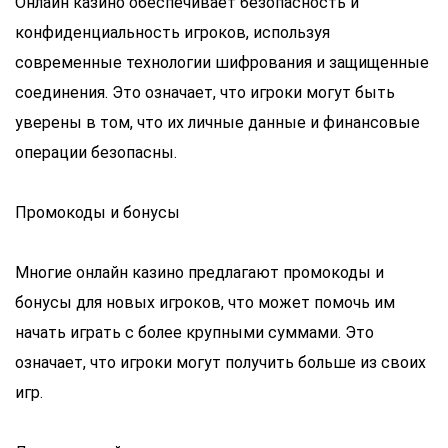
Онлайн казино обеспечивает безопасность и
конфиденциальность игроков, используя
современные технологии шифрования и защищенные
соединения. Это означает, что игроки могут быть
уверены в том, что их личные данные и финансовые
операции безопасны.
Промокоды и бонусы
Многие онлайн казино предлагают промокоды и
бонусы для новых игроков, что может помочь им
начать играть с более крупными суммами. Это
означает, что игроки могут получить больше из своих
игр.