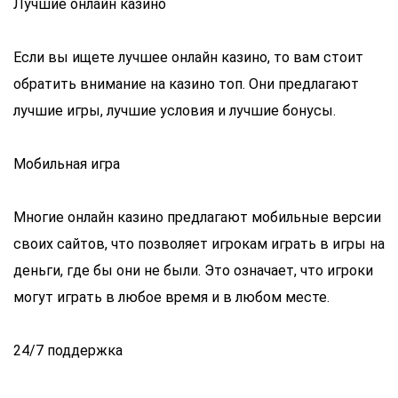
Лучшие онлайн казино
Если вы ищете лучшее онлайн казино, то вам стоит
обратить внимание на казино топ. Они предлагают
лучшие игры, лучшие условия и лучшие бонусы.
Мобильная игра
Многие онлайн казино предлагают мобильные версии
своих сайтов, что позволяет игрокам играть в игры на
деньги, где бы они не были. Это означает, что игроки
могут играть в любое время и в любом месте.
24/7 поддержка