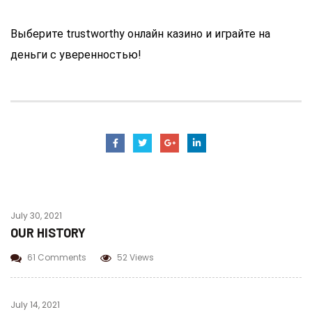
Выберите trustworthy онлайн казино и играйте на
деньги с уверенностью!
July 30, 2021
OUR HISTORY
61 Comments
52 Views
July 14, 2021