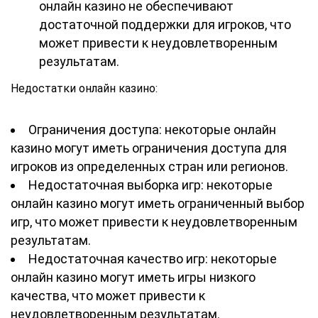
онлайн казино не обеспечивают
достаточной поддержки для игроков, что
может привести к неудовлетворенным
результатам.
Недостатки онлайн казино:
Ограничения доступа: некоторые онлайн
казино могут иметь ограничения доступа для
игроков из определенных стран или регионов.
Недостаточная выборка игр: некоторые
онлайн казино могут иметь ограниченный выбор
игр, что может привести к неудовлетворенным
результатам.
Недостаточная качество игр: некоторые
онлайн казино могут иметь игры низкого
качества, что может привести к
неудовлетворенным результатам.