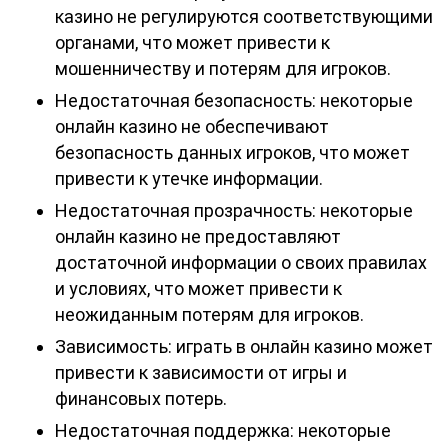
казино не регулируются соответствующими
органами, что может привести к
мошенничеству и потерям для игроков.
Недостаточная безопасность: некоторые
онлайн казино не обеспечивают
безопасность данных игроков, что может
привести к утечке информации.
Недостаточная прозрачность: некоторые
онлайн казино не предоставляют
достаточной информации о своих правилах
и условиях, что может привести к
неожиданным потерям для игроков.
Зависимость: играть в онлайн казино может
привести к зависимости от игры и
финансовых потерь.
Недостаточная поддержка: некоторые